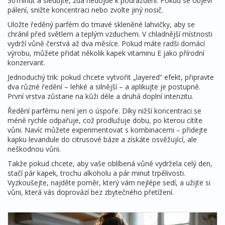
30 minut a sledujte, zda nedojde k podráždění. Pokud se objeví
pálení, snižte koncentraci nebo zvolte jiný nosič.
Uložte ředěný parfém do tmavé skleněné lahvičky, aby se
chránil před světlem a teplým vzduchem. V chladnější místnosti
vydrží vůně čerstvá až dva měsíce. Pokud máte radši domácí
výrobu, můžete přidat několik kapek vitaminu E jako přírodní
konzervant.
Jednoduchý trik: pokud chcete vytvořit „layered“ efekt, připravte
dva různé ředění – lehké a silnější – a aplikujte je postupně.
První vrstva zůstane na kůži déle a druhá doplní intenzitu.
Ředění parfému není jen o úspoře. Díky nižší koncentraci se
méně rychle odpařuje, což prodlužuje dobu, po kterou cítíte
vůni. Navíc můžete experimentovat s kombinacemi – přidejte
kapku levandule do citrusové báze a získáte osvěžující, ale
neškodnou vůni.
Takže pokud chcete, aby vaše oblíbená vůně vydržela celý den,
stačí pár kapek, trochu alkoholu a pár minut trpělivosti.
Vyzkoušejte, najděte poměr, který vám nejlépe sedí, a užijte si
vůni, která vás doprovází bez zbytečného přetížení.