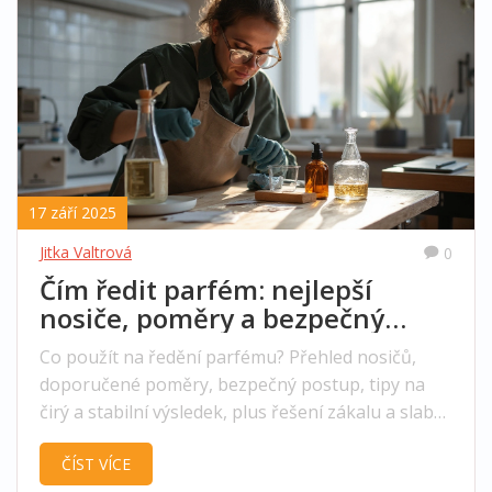
17 září 2025
Jitka Valtrová
0
Čím ředit parfém: nejlepší
nosiče, poměry a bezpečný
postup (průvodce)
Co použít na ředění parfému? Přehled nosičů,
doporučené poměry, bezpečný postup, tipy na
čirý a stabilní výsledek, plus řešení zákalu a slabé
výdrže.
ČÍST VÍCE