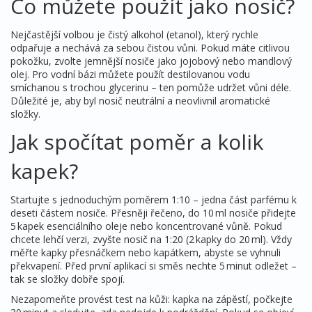
Co můžete použít jako nosič?
Nejčastější volbou je čistý alkohol (etanol), který rychle
odpařuje a nechává za sebou čistou vůni. Pokud máte citlivou
pokožku, zvolte jemnější nosiče jako jojobový nebo mandlový
olej. Pro vodní bázi můžete použít destilovanou vodu
smíchanou s trochou glycerinu – ten pomůže udržet vůni déle.
Důležité je, aby byl nosič neutrální a neovlivnil aromatické
složky.
Jak spočítat poměr a kolik
kapek?
Startujte s jednoduchým poměrem 1:10 – jedna část parfému k
deseti částem nosiče. Přesněji řečeno, do 10 ml nosiče přidejte
5 kapek esenciálního oleje nebo koncentrované vůně. Pokud
chcete lehčí verzi, zvyšte nosič na 1:20 (2 kapky do 20 ml). Vždy
měřte kapky přesnáčkem nebo kapátkem, abyste se vyhnuli
překvapení. Před první aplikací si směs nechte 5 minut odležet –
tak se složky dobře spojí.
Nezapomeňte provést test na kůži: kapka na zápěstí, počkejte