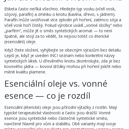
Etiketa často neříká všechno. Hledejte typ vosku (včelí vosk,
sójový, parafín) a zmínku o knotu (bavlna, dřevo, s jádrem).
Parafín může uvolňovat více zplodin při hoření, zatímco sója a
včelí vosk hoří čistěji. Pokud výrobce uvádí „vonné složky“ nebo
„parfém“, může jít o směs syntetických aromat — to není
špatně, ale stojí za to vědět, že nejsou totéž co éterické
(esenciální) oleje.
Když čtete složení, vyhýbejte se obecným výrazům bez detailu.
Lepší je, když je uveden INCI seznam nebo konkrétní názvy
syntetických látek. U dřevěného knotu zkontrolujte, zda je bez
kovového jádra — kovoví držáky mohou při hoření jiskřit nebo
měnit kvalitu plamene.
Esenciální oleje vs. vonné
esence — co je rozdíl
Esenciální (éterické) oleje jsou přírodní výtažky z rostlin. Mají
typické terapeutické vlastnosti a často jsou dražší. Vonné
esence jsou syntetické nebo částečně syntetické směsi,
navržené hlavně pro vůni a stabilitu. Obě varianty mají svoje