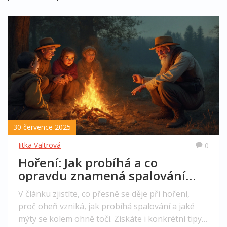
30 července 2025
Jitka Valtrová
0
Hoření: Jak probíhá a co
opravdu znamená spalování
látek
V článku zjistíte, co přesně se děje při hoření,
proč oheň vzniká, jak probíhá spalování a jaké
mýty se kolem ohně točí. Získáte i konkrétní tipy