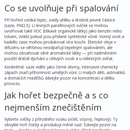
Co se uvolňuje při spalování
Při hoření vzniká teplo, oxidy uhlíku a drobné pevné částice
(saze, PM2.5). U levných parafínových svíček se mohou
uvolňovat také VOC (těkavé organické látky) jako benzén nebo
toluen, zvlášť pokud jsou přidané syntetické vůně. Vonný vosk a
kadidlo zase mohou produkovat více kouře. Éterické oleje v
difuzéru se většinou neodpařují tepelným spalováním, ale
mohou obsahovat silné aromatické látky — při nadměrném
použití dráždí dýchání u citlivých osob a u některých zvířat.
Konkrétně: saze vidíte jako černé skvrny, intenzivní chemický
zápach značí přítomnost umělých vůní. U malých dětí, astmatiků
a domácích mazlíčků dávejte pozor na koncentraci a délku
provozu.
Jak hořet bezpečně a s co
nejmenším znečištěním
Vyberte svíčky z přírodního vosku (včelí, sójový, řepkový). Ty
obvykle hoří čistěji a produkují méně sazí. Dávejte pozor na