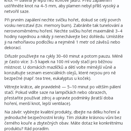
knot — bavlna je lepší než kovové jádro. Před zapálením
ustřihněte knot na 4–5 mm, aby plamen nebyl příliš vysoký a
netvořil saze.
Při prvním zapálení nechte svíčku hořet, dokud se celý povrch
vosku neroztaví (tzv. memory burn). Zabráníte tak tunelování a
nerovnoměrnému hoření. Nechte svíčku hořet maximálně 3–4
hodiny najednou a nikdy ji nenechávejte bez dohledu. Umístěte
ji na nehořlavou podložku a nejméně 1 metr od závěsů nebo
dekorací.
Difuzér používejte na cykly 30–60 minut a potom pauzu. Méně
je často více: 3–5 kapek na 100 ml vody stačí pro běžnou
místnost. U domácích mazlíčků a dětí volte mírnější vůně a
konzultujte seznam esenciálních olejů, které nejsou pro ně
bezpečné (např. tea tree, eukalyptus u koček).
Větrejte krátce, ale pravidelně — 5–10 minut po větším pálení
stačí. Pokud vidíte saze na lampičkách nebo obrazech,
přestaňte používat zdroj a upravte podmínky (kratší doba
hoření, menší knot, lepší ventilace).
Na závěr: vybírejte kvalitní produkty, dbejte na délku hoření a
jednoduché bezpečnostní kroky. Tím získáte krásnou vůni bez
černého kouře a zbytečných obav. Máte dotaz ke konkrétnímu
produktu? Rád poradím.