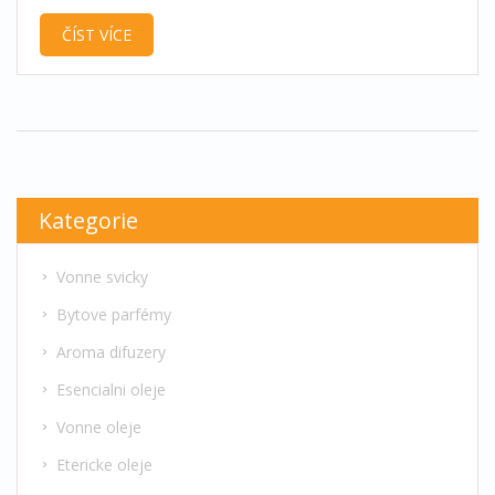
na bezpečné zacházení s ohněm.
ČÍST VÍCE
Kategorie
Vonne svicky
Bytove parfémy
Aroma difuzery
Esencialni oleje
Vonne oleje
Etericke oleje