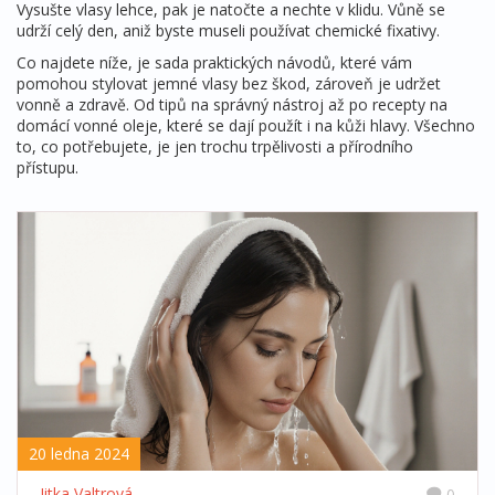
Vysušte vlasy lehce, pak je natočte a nechte v klidu. Vůně se
udrží celý den, aniž byste museli používat chemické fixativy.
Co najdete níže, je sada praktických návodů, které vám
pomohou stylovat jemné vlasy bez škod, zároveň je udržet
vonně a zdravě. Od tipů na správný nástroj až po recepty na
domácí vonné oleje, které se dají použít i na kůži hlavy. Všechno
to, co potřebujete, je jen trochu trpělivosti a přírodního
přístupu.
20 ledna 2024
Jitka Valtrová
0