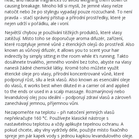
causing breakage.
Mnoho lidí si myslí, že jemné vlasy nelze
natočit nebo že po stylingu vypadají pouze rozcuchaně. To není
pravda – stačí správný přístup a přírodní prostředky, které je
nejen udrží v pořádku, ale i voní.
Největší chybou je používání těžkých produktů, které vlasy
zatěžují. Místo toho se doporučuje
aroma difuzér
,
zařízení,
které rozptyluje jemné vůně z éterických olejů do prostředí
. Also
known as
vůňový difuzér
, it allows you to scent your hair
indirectly by simply sitting in the room while it’s running.
Takto
dosáhnete trvalého, jemného vonění bez toho, abyste na vlasy
nanesli žádné chemické látky. Kromě toho můžete využít
éterické oleje pro vlasy
,
přírodní koncentrované vůně, které
podporují růst, sílu a lesk vlasů
. Also known as
esenciální oleje
do vlasů
, it works best when diluted in a carrier oil and applied
to the ends or used in a scalp massage.
Rozmarýnový nebo
levandulový olej jsou ideální – podporují zdraví vlasů a zároveň
zanechávají jemnou, příjemnou vůni.
Nezapomeňte na teplotu – při natočení jemných vlasů
nepřekračujte 160 °C. Používejte klasické nástroje s
nastavitelnou teplotou a vždy aplikujte tepelnou ochranu. A
pokud chcete, aby vlny vydržely déle, použijte místo fixačního
spreje jen pár kapek vody s jednou kapkou levandulového oleje.