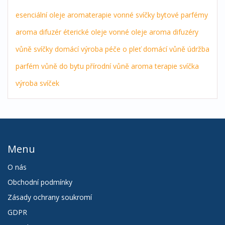
esenciální oleje
aromaterapie
vonné svíčky
bytové parfémy
aroma difuzér
éterické oleje
vonné oleje
aroma difuzéry
vůně
svíčky
domácí výroba
péče o pleť
domácí vůně
údržba
parfém
vůně do bytu
přírodní vůně
aroma terapie
svíčka
výroba svíček
Menu
O nás
Obchodní podmínky
Zásady ochrany soukromí
GDPR