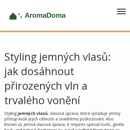
Styling jemných vlasů:
jak dosáhnout
přirozených vln a
trvalého vonění
Styling
jemných vlasů
,
vlasová úprava, která vyžaduje jemný
přístup kvůli jejich citlivosti a snadnému poškozování
. Also
known as
jemná vlasová úprava
, it requires special tools, gentle
heat, and natural fragrances to avoid weighing them down or