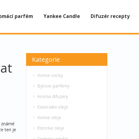
omácí parfém
Yankee Candle
Difuzér recepty
Kategorie
vat
Vonne svicky
Bytove parfémy
Aroma difuzery
Esencialni oleje
Vonne oleje
ně známé
Etericke oleje
e ten je
Domaci vyroba