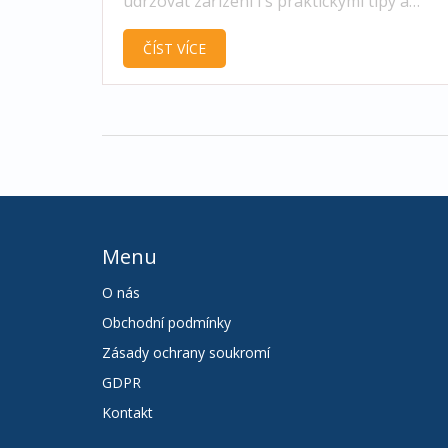
udržovat zařízení i s praktickými tipy a
srovnáním s ostatními typy difuzérů.
ČÍST VÍCE
Menu
O nás
Obchodní podmínky
Zásady ochrany soukromí
GDPR
Kontakt