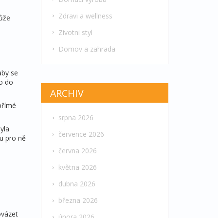
Zdravi a wellness
může
Zivotni styl
Domov a zahrada
aby se
mo do
ARCHIV
 přímé
srpna 2026
yla
července 2026
ou pro ně
června 2026
května 2026
dubna 2026
března 2026
ovázet
února 2026