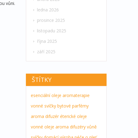
ou vůni.
ledna 2026
prosince 2025
listopadu 2025
října 2025
září 2025
ŠTÍTKY
esenciální oleje
aromaterapie
vonné svíčky
bytové parfémy
aroma difuzér
éterické oleje
vonné oleje
aroma difuzéry
vůně
svíčky
domácí výroba
péče o pleť