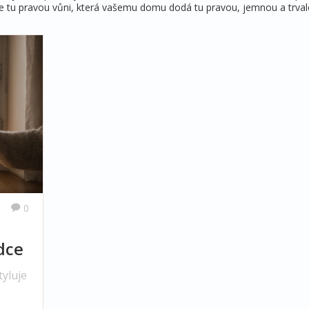
te tu pravou vůni, která vašemu domu dodá tu pravou, jemnou a trval
0
dce
tyluje