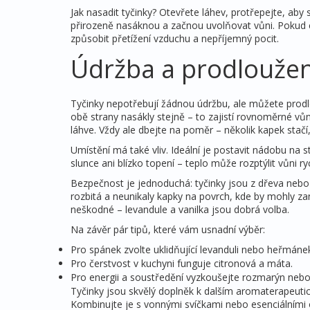
Jak nasadit tyčinky? Otevřete láhev, protřepejte, aby 
přirozeně nasáknou a začnou uvolňovat vůni. Pokud ch
způsobit přetížení vzduchu a nepříjemný pocit.
Údržba a prodloužen
Tyčinky nepotřebují žádnou údržbu, ale můžete prodlo
obě strany nasákly stejně – to zajistí rovnoměrné vůn
láhve. Vždy ale dbejte na poměr – několik kapek stačí
Umístění má také vliv. Ideální je postavit nádobu na 
slunce ani blízko topení – teplo může rozptýlit vůni rych
Bezpečnost je jednoduchá: tyčinky jsou z dřeva nebo
rozbitá a neunikaly kapky na povrch, kde by mohly za
neškodné – levandule a vanilka jsou dobrá volba.
Na závěr pár tipů, které vám usnadní výběr:
Pro spánek zvolte uklidňující levanduli nebo heřmáne
Pro čerstvost v kuchyni funguje citronová a máta.
Pro energii a soustředění vyzkoušejte rozmarýn nebo
Tyčinky jsou skvělý doplněk k dalším aromaterapeuti
Kombinujte je s vonnými svíčkami nebo esenciálními o