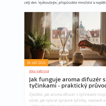
celý den. Vyzkoušejte, přizpůsobte množství a najdě
30 září 2025
Jitka Valtrová
Jak funguje aroma difuzér s
tyčinkami - praktický průvo
Zjistěte, jak aroma difuzér s tyčinkami rozp
vůně, jak vybrat správné tyčinky, nastavit a