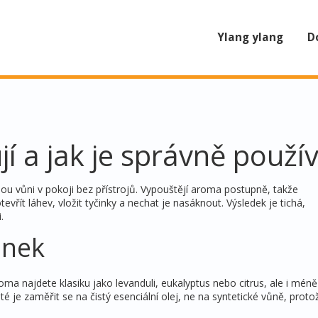
Ylang ylang
D
jí a jak je správně použí
lou vůni v pokoji bez přístrojů. Vypouštějí aroma postupně, takže
evřít láhev, vložit tyčinky a nechat je nasáknout. Výsledek je tichá,
.
inek
oma najdete klasiku jako levanduli, eukalyptus nebo citrus, ale i mé
je zaměřit se na čistý esenciální olej, ne na syntetické vůně, protož