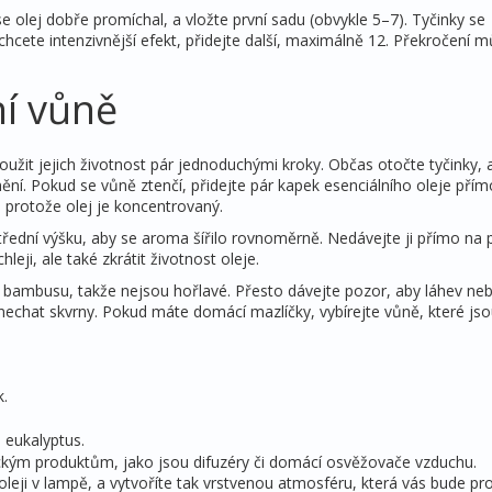
se olej dobře promíchal, a vložte první sadu (obvykle 5–7). Tyčinky se
cete intenzivnější efekt, přidejte další, maximálně 12. Překročení 
í vůně
užit jejich životnost pár jednoduchými kroky. Občas otočte tyčinky, 
ění. Pokud se vůně ztenčí, přidejte pár kapek esenciálního oleje pří
, protože olej je koncentrovaný.
střední výšku, aby se aroma šířilo rovnoměrně. Nedávejte ji přímo na
leji, ale také zkrátit životnost oleje.
 bambusu, takže nejsou hořlavé. Přesto dávejte pozor, aby láhev neb
nechat skvrny. Pokud máte domácí mazlíčky, vybírejte vůně, které js
k.
 eukalyptus.
ckým produktům, jako jsou difuzéry či domácí osvěžovače vzduchu.
leji v lampě, a vytvoříte tak vrstvenou atmosféru, která vás bude pr