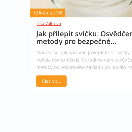
12 května 2026
Jitka Valtrová
Jak přilepit svíčku: Osvědče
metody pro bezpečné
upevnění knotu
Naučte se, jak správně přilepit knot svíčky,
hořela rovnoměrně. Poradíme vám osvědč
metody od voskového základu po lepidlo n
knoflíky.
ČÍST VÍCE