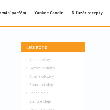
omácí parfém
Yankee Candle
Difuzér recepty
Kategorie
Vonne svicky
Bytove parfémy
Aroma difuzery
Esencialni oleje
Vonne oleje
Etericke oleje
Domaci vyroba