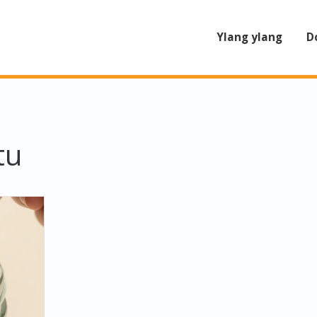
Ylang ylang
D
tu