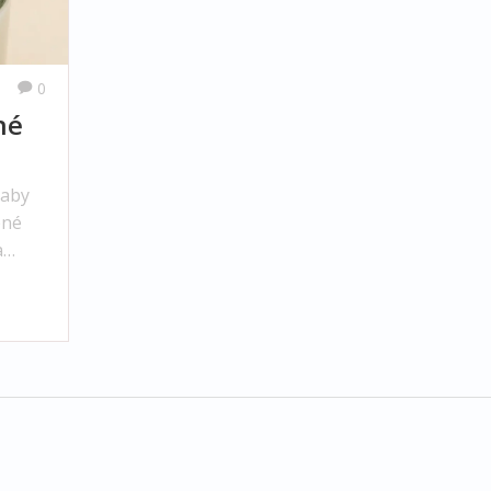
0
né
 aby
ené
a