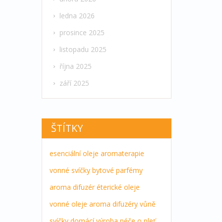
ledna 2026
prosince 2025
listopadu 2025
října 2025
září 2025
ŠTÍTKY
esenciální oleje
aromaterapie
vonné svíčky
bytové parfémy
aroma difuzér
éterické oleje
vonné oleje
aroma difuzéry
vůně
svíčky
domácí výroba
péče o pleť