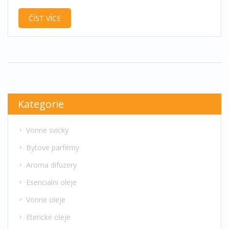
integrovat svíčky do tradičního vánočního dekoru.
ČÍST VÍCE
Zajištění rovnováhy mezi vzhledem, bezpečností a
vůní je klíčem k dokonalému věnci. Inspirujte se
tipy, které z vaší sváteční výzdoby udělají
nezapomenutelné dílo.
Kategorie
Vonne svicky
Bytove parfémy
Aroma difuzery
Esencialni oleje
Vonne oleje
Etericke oleje