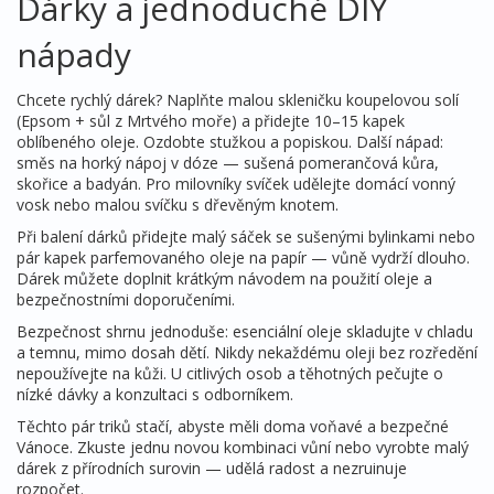
Dárky a jednoduché DIY
nápady
Chcete rychlý dárek? Naplňte malou skleničku koupelovou solí
(Epsom + sůl z Mrtvého moře) a přidejte 10–15 kapek
oblíbeného oleje. Ozdobte stužkou a popiskou. Další nápad:
směs na horký nápoj v dóze — sušená pomerančová kůra,
skořice a badyán. Pro milovníky svíček udělejte domácí vonný
vosk nebo malou svíčku s dřevěným knotem.
Při balení dárků přidejte malý sáček se sušenými bylinkami nebo
pár kapek parfemovaného oleje na papír — vůně vydrží dlouho.
Dárek můžete doplnit krátkým návodem na použití oleje a
bezpečnostními doporučeními.
Bezpečnost shrnu jednoduše: esenciální oleje skladujte v chladu
a temnu, mimo dosah dětí. Nikdy nekaždému oleji bez rozředění
nepoužívejte na kůži. U citlivých osob a těhotných pečujte o
nízké dávky a konzultaci s odborníkem.
Těchto pár triků stačí, abyste měli doma voňavé a bezpečné
Vánoce. Zkuste jednu novou kombinaci vůní nebo vyrobte malý
dárek z přírodních surovin — udělá radost a nezruinuje
rozpočet.