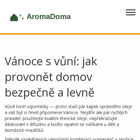
Vánoce s vůní: jak
provonět domov
bezpečně a levně
Vůně tvoří vzpomínky — proto stačí pár kapek správného oleje
a váš byt si hned připomene Vánoce. Nejdřív ale pár rychlých
pravidel: používejte kvalitní éterické oleje, nepřekračujte
dávkování v difuzéru a buďte opatrní se svíčkami u dětí a
domácích mazlíčků.
Několik osvědčených vánočních kombinací: pomeranč + skořice