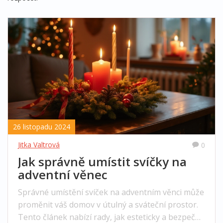
26 listopadu 2024
Jitka Valtrová
0
Jak správně umístit svíčky na
adventní věnec
Správné umístění svíček na adventním věnci může
proměnit váš domov v útulný a sváteční prostor.
Tento článek nabízí rady, jak esteticky a bezpečně