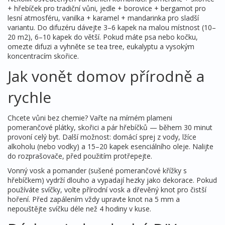
+ hřebíček pro tradiční vůni, jedle + borovice + bergamot pro
lesní atmosféru, vanilka + karamel + mandarinka pro sladší
variantu. Do difuzéru dávejte 3–6 kapek na malou místnost (10–
20 m2), 6–10 kapek do větší. Pokud máte psa nebo kočku,
omezte difuzi a vyhněte se tea tree, eukalyptu a vysokým
koncentracím skořice.
Jak vonět domov přírodně a
rychle
Chcete vůni bez chemie? Vařte na mírném plameni
pomerančové plátky, skořici a pár hřebíčků — během 30 minut
provoní celý byt. Další možnost: domácí sprej z vody, lžíce
alkoholu (nebo vodky) a 15–20 kapek esenciálního oleje. Nalijte
do rozprašovače, před použitím protřepejte.
Vonný vosk a pomander (sušené pomerančové křížky s
hřebíčkem) vydrží dlouho a vypadají hezky jako dekorace. Pokud
používáte svíčky, volte přírodní vosk a dřevěný knot pro čistší
hoření. Před zapálením vždy upravte knot na 5 mm a
nepouštějte svíčku déle než 4 hodiny v kuse.