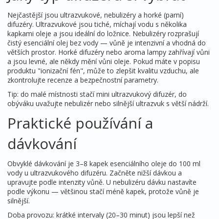
Nejčastější jsou ultrazvukové, nebulizéry a horké (parní)
difuzéry. Ultrazvukové jsou tiché, míchají vodu s několika
kapkami oleje a jsou ideální do ložnice. Nebulizéry rozprašují
čistý esenciální olej bez vody — vůně je intenzivní a vhodná do
větších prostor. Horké difuzéry nebo aroma lampy zahřívají vůni
a jsou levné, ale někdy mění vůni oleje. Pokud máte v popisu
produktu "ionizační fén", může to zlepšit kvalitu vzduchu, ale
zkontrolujte recenze a bezpečnostní parametry.
Tip: do malé místnosti stačí mini ultrazvukový difuzér, do
obýváku uvažujte nebulizér nebo silnější ultrazvuk s větší nádrží.
Praktické používání a
dávkování
Obvyklé dávkování je 3–8 kapek esenciálního oleje do 100 ml
vody u ultrazvukového difuzéru. Začněte nižší dávkou a
upravujte podle intenzity vůně. U nebulizéru dávku nastavíte
podle výkonu — většinou stačí méně kapek, protože vůně je
silnější.
Doba provozu: krátké intervaly (20–30 minut) jsou lepší než