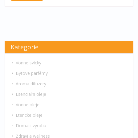
správných ingrediencí až po tipy na kombinace
vůní, tento průvodce vám pomůže vytvořit
příjemnou atmosféru ve vašem domově. Navíc se
dozvíte o zajímavých faktech o vůních, které
mohou pozitivně ovlivnit vaši náladu a zdraví.
Kategorie
Vonne svicky
Bytove parfémy
Aroma difuzery
Esencialni oleje
Vonne oleje
Etericke oleje
Domaci vyroba
Zdravi a wellness