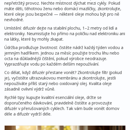
nepřetržitý provoz. Nechte místnost dýchat mezi cykly. Pokud
máte děti, těhotnou ženu nebo domácí mazlíčky, zkontrolujte,
které oleje jsou bezpečné — některé oleje mohou být pro ně
nevhodné.
Umístění: difuzér dejte na stabilní plochu, 1–2 metry od lidí a
elektroniky. Neumisťujte ho přímo na poličku nad elektroniku ani
na látky, které by mohly zkapat.
Údržba prodlužuje životnost: čistěte nádrž každý týden vodou a
jemným hadříkem. Jednou za měsíc použijte trochu lihu nebo
octa na důkladnější čištění, pokud výrobce neodrazuje.
Vyprazdňujte vodu po každém delším nepoužívání.
Co dělat, když difuzér přestane vonět? Zkontrolujte filtr (pokud
je), vyčistěte ultrazvukovou membránu a zkontrolujte, jestli
nepoužíváte příliš starý nebo oxidovaný olej. Kvalita oleje
zásadně ovlivní výdrž vůně.
Rychlé tipy: kupujte kvalitní esenciální oleje, držte se
doporučeného dávkování, pravidelně čistěte a provozujte
difuzér v přerušovaných cyklech. Tak vám bude vonět domov
déle a difuzér vydrží déle.