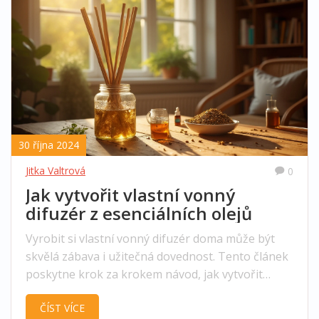
30 října 2024
Jitka Valtrová
0
Jak vytvořit vlastní vonný
difuzér z esenciálních olejů
Vyrobit si vlastní vonný difuzér doma může být
skvělá zábava i užitečná dovednost. Tento článek
poskytne krok za krokem návod, jak vytvořit
účinný difuzér pomocí přírodních esenciálních
ČÍST VÍCE
olejů a jednoduchých pomůcek. Od výběru