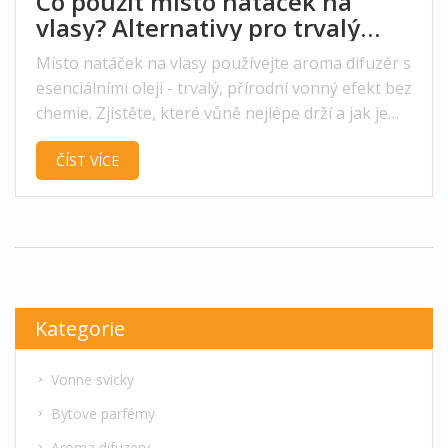
Co použít místo natáček na
vlasy? Alternativy pro trvalý
vonný efekt
Místo natáček na vlasy používejte aroma difuzér s
esenciálními oleji - trvalý, přírodní vonný efekt bez
chemie. Zjistěte, které vůně nejlépe drží a jak je
správně používat.
ČÍST VÍCE
Kategorie
Vonne svicky
Bytove parfémy
Aroma difuzery