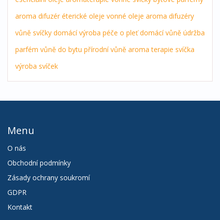
aroma difuzér
éterické oleje
vonné oleje
aroma difuzéry
vůně
svíčky
domácí výroba
péče o pleť
domácí vůně
údržba
parfém
vůně do bytu
přírodní vůně
aroma terapie
svíčka
výroba svíček
Menu
O nás
Obchodní podmínky
Zásady ochrany soukromí
GDPR
Kontakt