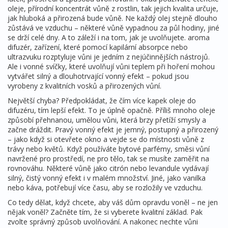
oleje
,
přírodní koncentrát vůně z rostlin
, tak jejich kvalita určuje,
jak hluboká a přirozená bude vůně. Ne každý olej stejně dlouho
zůstává ve vzduchu – některé vůně vypadnou za půl hodiny, jiné
se drží celé dny. A to záleží i na tom, jak je uvolňujete.
aroma
difuzér
,
zařízení, které pomocí kapilární absorpce nebo
ultrazvuku rozptyluje vůni
je jedním z nejúčinnějších nástrojů.
Ale i
vonné svíčky
,
které uvolňují vůni teplem při hoření
mohou
vytvářet silný a dlouhotrvající vonný efekt – pokud jsou
vyrobeny z kvalitních vosků a přirozených vůní.
Největší chyba? Předpokládat, že čím více kapek oleje do
difuzéru, tím lepší efekt. To je úplně opačně. Příliš mnoho oleje
způsobí přehnanou, umělou vůni, která brzy přetíží smysly a
začne dráždit. Pravý vonný efekt je jemný, postupný a přirozený
– jako když si otevřete okno a vejde se do místnosti vůně z
trávy nebo květů. Když používáte
bytové parfémy
,
směsi vůní
navržené pro prostředí, ne pro tělo
, tak se musíte zaměřit na
rovnováhu. Některé vůně jako citrón nebo levandule vydávají
silný, čistý vonný efekt i v malém množství. Jiné, jako vanilka
nebo káva, potřebují více času, aby se rozložily ve vzduchu.
Co tedy dělat, když chcete, aby váš dům opravdu voněl – ne jen
nějak voněl? Začněte tím, že si vyberete kvalitní základ. Pak
zvolte správný způsob uvolňování. A nakonec nechte vůni