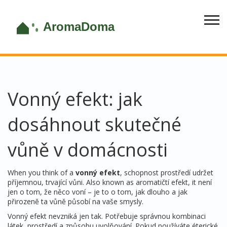
Vonný efekt: jak
dosáhnout skutečné
vůně v domácnosti
When you think of a
vonný efekt
,
schopnost prostředí udržet
příjemnou, trvající vůni
. Also known as
aromatičtí efekt
, it
není
jen o tom, že něco voní – je to o tom, jak dlouho a jak
přirozeně ta vůně působí na vaše smysly
.
Vonný efekt nevzniká jen tak. Potřebuje správnou kombinaci
látek, prostředí a způsobu uvolňování. Pokud používáte
éterické