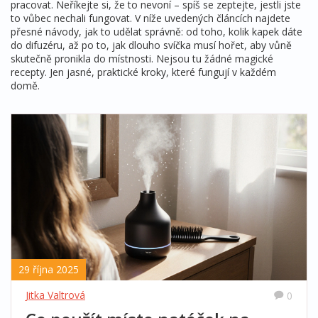
pracovat. Neříkejte si, že to nevoní – spíš se zeptejte, jestli jste
to vůbec nechali fungovat. V níže uvedených článcích najdete
přesné návody, jak to udělat správně: od toho, kolik kapek dáte
do difuzéru, až po to, jak dlouho svíčka musí hořet, aby vůně
skutečně pronikla do místnosti. Nejsou tu žádné magické
recepty. Jen jasné, praktické kroky, které fungují v každém
domě.
29 října 2025
Jitka Valtrová
0