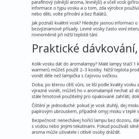
parafínový (silnější aroma, levnější) a včelí vosk (pří
informace o typu vosku a o tom, zda výrobce používá
nebo děti, volte přírodní a bez ftalátů.
Jak poznáš kvalitní vosk? Hledejte jasnou informaci 
bezvýznamové přísady. Levné vosky často voní intenziv
rovnoměrně při nižší teplotě tání.
Praktické dávkování
Kolik vosku dát do aromalampy? Malé lampy stačí 1 k
warmerů můžeš použít 2–3 kostky. Nižší teplota prodl
vonět déle než lampička s čajovou svíčkou.
Doba, po kterou cítíš vůni, se liší podle kvality vosk
výrazně vonět, můžeš ho v aromalampě nechat až do 
stále hmotově použitelný pro opakované zahřátí, dok
Čištění je jednoduché: pokud je vosk ztuhlý, dej misk
papírovým ubrouskem, případně omyj misku v teplé v
Bezpečnost: nenechávej hořící lampu bez dozoru, dá
s vodou nebo jinými tekutinami. Pokud používáš siln
aroma může uživatele i citlivé osoby dráždit.