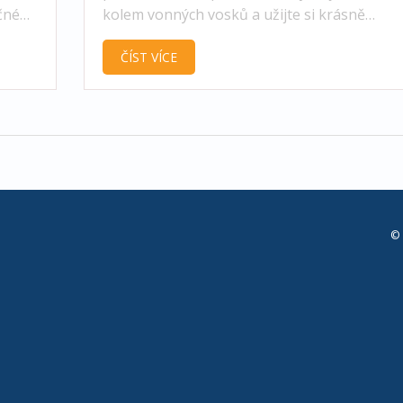
čné
kolem vonných vosků a užijte si krásně
provoněný domov bez zbytečné chemie.
ČÍST VÍCE
© 