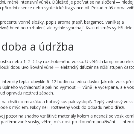
rodní, méně intenzivní vůně). Důležité je podívat se na složení — hledej
 přírodní esence nebo syntetické fragrance oil. Pokud máš doma zvíř
o procentu vonné složky, popis aroma (např. bergamot, vanilka) a
ně hned po rozbalení, ale rychle vyprchají. Kvalitní směs vydrží déle 
, doba a údržba
ostka nebo 1–2 lžičky rozdrobeného vosku. U větších lamp nebo elek
ouží dobu uvolňování vůně — elektrický difuzér na nižší stupeň často
u a intenzity tepla: obvykle 6–12 hodin na jednu dávku. Jakmile vosk pře
úplného vychladnutí a pak ho vyjmout — vůně je vyčerpaná, ale vos
ud opravdu neztratí zápach.
u na chvíli do mrazáku a hotový kus pak vyklopíš. Teplý zbytkový vosk 
odě s mýdlem. Nikdy nelij roztavený vosk do odpadu nebo dřezu.
vej pozor na snadno vznětlivé materiály kolem a nesnaž se vosk kom
ě parfémované vosky, větrej místnost po dlouhém používání — intenzi