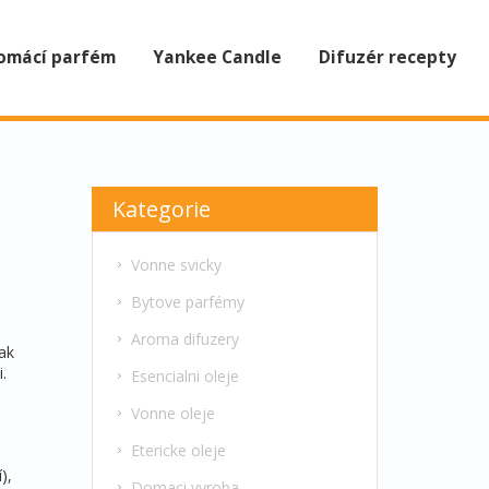
omácí parfém
Yankee Candle
Difuzér recepty
Kategorie
Vonne svicky
Bytove parfémy
Aroma difuzery
ak
.
Esencialni oleje
Vonne oleje
Etericke oleje
),
Domaci vyroba