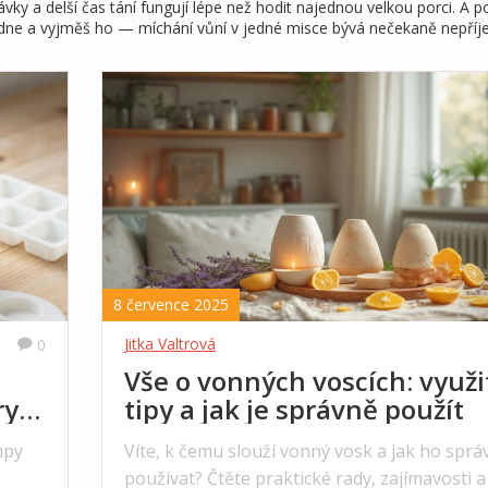
vky a delší čas tání fungují lépe než hodit najednou velkou porci. A 
ladne a vyjměš ho — míchání vůní v jedné misce bývá nečekaně nepří
8 července 2025
Jitka Valtrová
0
Vše o vonných voscích: využit
y a
tipy a jak je správně použít
mpy
Víte, k čemu slouží vonný vosk a jak ho sprá
používat? Čtěte praktické rady, zajímavosti a