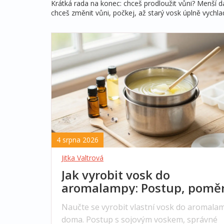
Krátká rada na konec: chceš prodloužit vůni? Menší dá
chceš změnit vůni, počkej, až starý vosk úplně vych
4 srpna 2026
Jitka Valtrová
Jak vyrobit vosk do
aromalampy: Postup, poměr
bezpečnostní pravidla
Naučte se vyrobit vlastní vosk do aromala
doma. Postup s sojovým voskem, správné