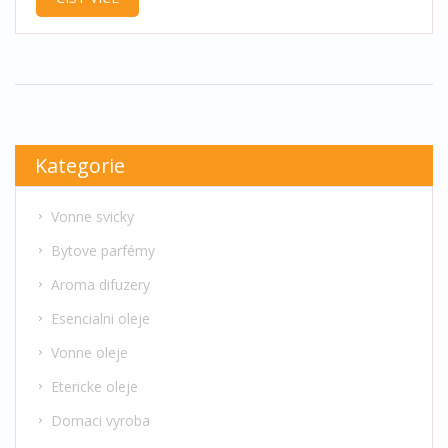
uklidňující atmosféru ve vašem domově. Naučte
se, jak správně používat éterické oleje a jak
kombinovat různé vůně pro nejlepší efekt.
Kategorie
Vonne svicky
Bytove parfémy
Aroma difuzery
Esencialni oleje
Vonne oleje
Etericke oleje
Domaci vyroba