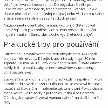
zklidňující levanduli nebo santal. Do obýváku sáhněte po
univerzálních kombinacích, třeba bergamot + vanilka. Pokud
chcete přírodní variantu, hledejte sójový nebo včelí vosk u svíček
a čisté esenciální oleje bez syntetických přísad.
Nezapomeňte ověřit zdroj: u éterických olejů čtěte, odkud
pocházejí a jak jsou ředěné. Více o trvanlivosti a skladování
najdete v našem článku „Jak dlouho vydrží éterické oleje“.
Praktické tipy pro používání
Difuzér: do ultrazvukového difuzéru obvykle stačí 3–8 kapek
oleje na 100 ml vody. Dávejte kratší intervaly (např. 30 min
zapnuto, 30 min pauza), aby vůně nepřemohla. Čistěte difuzér
každých 5–10 použití, aby se neshromažďovaly usazeniny a
vůně zůstala svěží.
Svíčky: stříhejte knot na 3–5 mm před každým zapálením. První
hoření nechte svíčku hořet tak dlouho, až se vosková hladina
rozteče až k okrajům — zabráníte tak tunelování. Pokud chcete
méně kouře, volte svíčky z přírodních vosků a bez parafínu.
Článek „Jak si správně vybrat vonnou svíčku" má další konkrétní
rady.