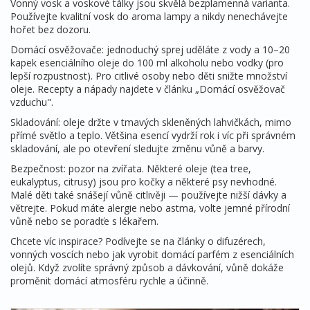
Vonný vosk a voskové tálky jsou skvělá bezplamenná varianta.
Používejte kvalitní vosk do aroma lampy a nikdy nenechávejte
hořet bez dozoru.
Domácí osvěžovače: jednoduchý sprej uděláte z vody a 10–20
kapek esenciálního oleje do 100 ml alkoholu nebo vodky (pro
lepší rozpustnost). Pro citlivé osoby nebo děti snižte množství
oleje. Recepty a nápady najdete v článku „Domácí osvěžovač
vzduchu".
Skladování: oleje držte v tmavých skleněných lahvičkách, mimo
přímé světlo a teplo. Většina esencí vydrží rok i víc při správném
skladování, ale po otevření sledujte změnu vůně a barvy.
Bezpečnost: pozor na zvířata. Některé oleje (tea tree,
eukalyptus, citrusy) jsou pro kočky a některé psy nevhodné.
Malé děti také snášejí vůně citlivěji — používejte nižší dávky a
větrejte. Pokud máte alergie nebo astma, volte jemné přírodní
vůně nebo se poradťe s lékařem.
Chcete víc inspirace? Podívejte se na články o difuzérech,
vonných voscích nebo jak vyrobit domácí parfém z esenciálních
olejů. Když zvolíte správný způsob a dávkování, vůně dokáže
proměnit domácí atmosféru rychle a účinně.