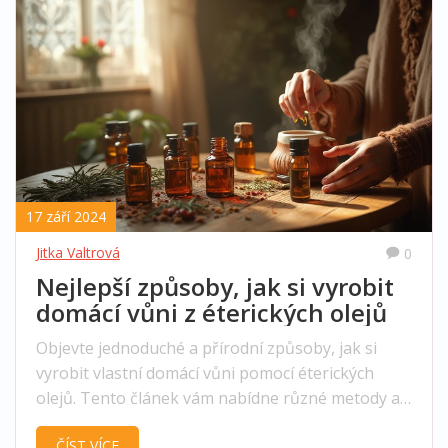
17 září 2024
Jitka Valtrová
0
Nejlepší způsoby, jak si vyrobit
domácí vůni z éterických olejů
Objevte jednoduché a přírodní způsoby, jak si
vyrobit vlastní domácí vůni pomocí éterických
olejů. Tento článek vám nabídne různé metody a
recepty, které vám pomohou vytvořit osvěžující a
ČÍST VÍCE