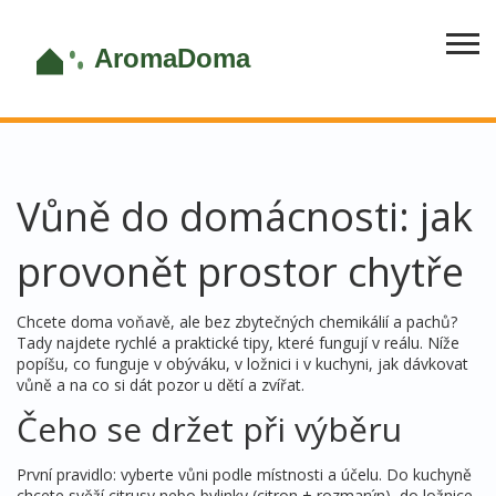
Vůně do domácnosti: jak
provonět prostor chytře
Chcete doma voňavě, ale bez zbytečných chemikálií a pachů?
Tady najdete rychlé a praktické tipy, které fungují v reálu. Níže
popíšu, co funguje v obýváku, v ložnici i v kuchyni, jak dávkovat
vůně a na co si dát pozor u dětí a zvířat.
Čeho se držet při výběru
První pravidlo: vyberte vůni podle místnosti a účelu. Do kuchyně
chcete svěží citrusy nebo bylinky (citron + rozmarýn), do ložnice