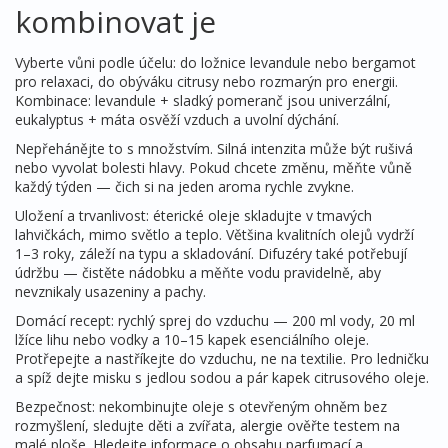
kombinovat je
Vyberte vůni podle účelu: do ložnice levandule nebo bergamot
pro relaxaci, do obýváku citrusy nebo rozmarýn pro energii.
Kombinace: levandule + sladký pomeranč jsou univerzální,
eukalyptus + máta osvěží vzduch a uvolní dýchání.
Nepřehánějte to s množstvím. Silná intenzita může být rušivá
nebo vyvolat bolesti hlavy. Pokud chcete změnu, měňte vůně
každý týden — čich si na jeden aroma rychle zvykne.
Uložení a trvanlivost: éterické oleje skladujte v tmavých
lahvičkách, mimo světlo a teplo. Většina kvalitních olejů vydrží
1–3 roky, záleží na typu a skladování. Difuzéry také potřebují
údržbu — čistěte nádobku a měňte vodu pravidelně, aby
nevznikaly usazeniny a pachy.
Domácí recept: rychlý sprej do vzduchu — 200 ml vody, 20 ml
lžíce lihu nebo vodky a 10–15 kapek esenciálního oleje.
Protřepejte a nastříkejte do vzduchu, ne na textilie. Pro ledničku
a spíž dejte misku s jedlou sodou a pár kapek citrusového oleje.
Bezpečnost: nekombinujte oleje s otevřeným ohněm bez
rozmyšlení, sledujte děti a zvířata, alergie ověřte testem na
malé ploše. Hledejte informace o obsahu parfumací a