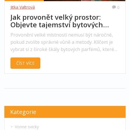
Jitka Valtrová
0
Jak provonět velký prostor:
Objevte tajemství bytových
parfémů
Provonění velké místnosti nemusí být náročné,
pokud zvolíte správné vůně a metody. Klíčem je
vybrat si z široké škály bytových parfémů, které
dokážou přeměnit prostor dle vašich představ.
ČÍST VÍCE
Různé způsoby distribuce vůně, jako jsou
difuzéry, svíčky nebo spreje, mohou pomoci v
rovnoměrném rozptýlení aroma. Tento článek
přináší tipy a triky, jak dosáhnout dokonalého
provonění velkých místností k vaší spokojenosti.
Kategorie
Vonne svicky