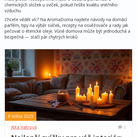
chemických složek u svíček, pokud řešíte kvalitu vnitřního
vzduchu.
Chcete vědět víc? Na AromaDoma najdete návody na domácí
parfém, tipy na výběr svíček, recepty na osvěžovače a rady jak
pečovat o éterické oleje. Vůně domova může být jednoduchá a
bezpečná — stačí pár chytrých kroků.
8 ledna 2025
Jitka Valtrová
0