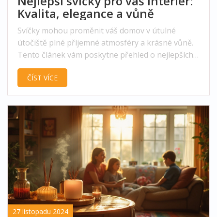
Nejlepší svíčky pro váš interiér:
Kvalita, elegance a vůně
Svíčky mohou proměnit váš domov v útulné
útočiště plné příjemné atmosféry a krásné vůně.
Tento článek vám poskytne přehled o nejlepších
značkách a typech svíček, které okouzlí nejen
ČÍST VÍCE
svým designem, ale i trvanlivostí a intenzitou
vůně. Zjistíte, jak vybrat svíčky, které odpovídají
vašim osobním preferencím a stylu interiéru, a
získáte tipy na jejich správné použití pro
maximální efekt. Ať už hledáte vonné svíčky pro
relaxaci nebo elegantní kousky pro dekoraci,
najdete zde inspiraci a užitečné rady.
27 listopadu 2024