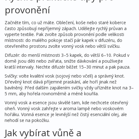
provonění
Začněte tím, co už máte. Oblečení, koše nebo staré koberce
často způsobují nepříjemný zápach. Udělejte rychlý průvan a
vyperte textilie. Pak zvolte způsob provonění podle velikosti
místnosti: do malého pokoje stačí pár kapek v difuzéru, do
otevřeného prostoru zvolte vonný vosk nebo větší svíčku.
Difuzér: do menší místnosti 3–5 kapek, do větší 6–10. Pokud v
domě jsou děti nebo zvířata, snižte dávkování a používejte
kratší intervaly. Nechte difuzér běžet 15–30 minut a pak pauza.
Svíčky: volte kvalitní vosk (sojový nebo včelí) a správný knot.
Dřevěný knot dává příjemné praskání, ale hoří jinak než
bavlněný. Před dalším zapálením svíčky vždy uřízněte knot na 3–
5 mm, aby hořela rovnoměrně a méně kouřila.
Vonný vosk a esence jsou skvělé tam, kde nechcete otevřený
oheň. Vonný vosk zahřejte v aroma lampě nebo voskovém
hořáku. Vonná esence je levnější než čistý esenciální olej, ale
nehodí se na pokožku.
Jak vybírat vůně a