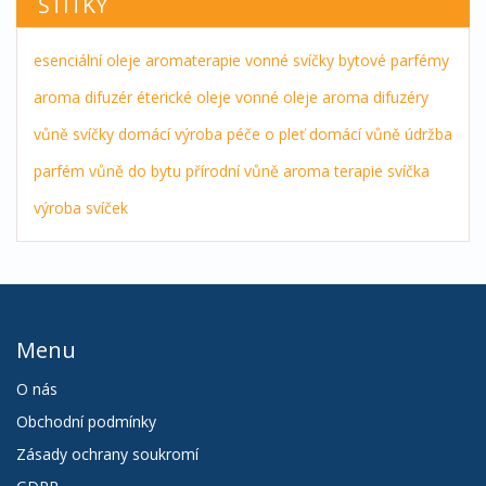
ŠTÍTKY
esenciální oleje
aromaterapie
vonné svíčky
bytové parfémy
aroma difuzér
éterické oleje
vonné oleje
aroma difuzéry
vůně
svíčky
domácí výroba
péče o pleť
domácí vůně
údržba
parfém
vůně do bytu
přírodní vůně
aroma terapie
svíčka
výroba svíček
Menu
O nás
Obchodní podmínky
Zásady ochrany soukromí