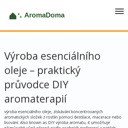
Výroba esenciálního
oleje – praktický
průvodce DIY
aromaterapií
výroba esenciálního oleje
,
získávání koncentrovaných
aromatických složek z rostlin pomocí destilace, macerace nebo
lisování
. Also known as
DIY výroba aromatu
, it
umožňuje
přizpůsobit vůně přesně podle osobních preferencí a potřeb
.