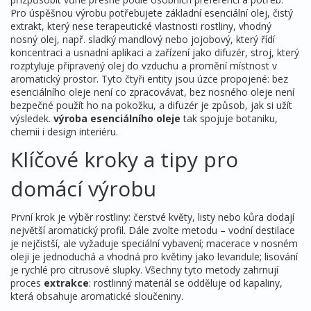
Pro úspěšnou výrobu potřebujete základní
esenciální olej
,
čistý
extrakt, který nese terapeutické vlastnosti rostliny
, vhodný
nosný olej
,
např. sladký mandlový nebo jojobový, který řídí
koncentraci a usnadní aplikaci
a zařízení jako
difuzér
,
stroj, který
rozptyluje připravený olej do vzduchu a promění místnost v
aromatický prostor
. Tyto čtyři entity jsou úzce propojené: bez
esenciálního oleje není co zpracovávat, bez nosného oleje není
bezpečné použít ho na pokožku, a difuzér je způsob, jak si užít
výsledek.
výroba esenciálního oleje
tak spojuje botaniku,
chemii i design interiéru.
Klíčové kroky a tipy pro
domácí výrobu
První krok je výběr rostliny: čerstvé květy, listy nebo kůra dodají
největší aromatický profil. Dále zvolte metodu – vodní destilace
je nejčistší, ale vyžaduje speciální vybavení; macerace v nosném
oleji je jednoduchá a vhodná pro květiny jako levandule; lisování
je rychlé pro citrusové slupky. Všechny tyto metody zahrnují
proces
extrakce
: rostlinný materiál se odděluje od kapaliny,
která obsahuje aromatické sloučeniny.