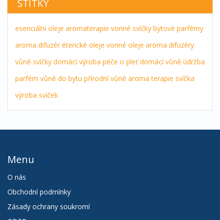
ŠTÍTKY
esenciální oleje
aromaterapie
vonné svíčky
bytové parfémy
aroma difuzér
éterické oleje
vonné oleje
aroma difuzéry
vůně
svíčky
domácí výroba
péče o pleť
domácí vůně
údržba
parfém
vůně do bytu
přírodní vůně
aroma terapie
svíčka
výroba svíček
Menu
O nás
Obchodní podmínky
Zásady ochrany soukromí