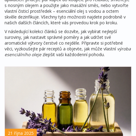
s nosným olejem a použijte jako masážní směs, nebo vytvořte
vlastní čisticí prostředek – esenciální olej s vodou a octem
skvěle dezinfikuje. Všechny tyto možnosti najdete podrobně v
našich dalších článcích, které vás provedou krok po kroku.
V následující kolekci článků se dozvíte, jak vybírat nejlepší
suroviny, jak nastavit správné poměry a jak udržet své
aromatické výtvory čerstvé co nejdéle. Připravte si potřebné
věci, vyzkoušejte pár receptů a objevte, jak může vlastní
výroba
esenciálního oleje
zlepšit vaši každodenní pohodu.
21 října 2025