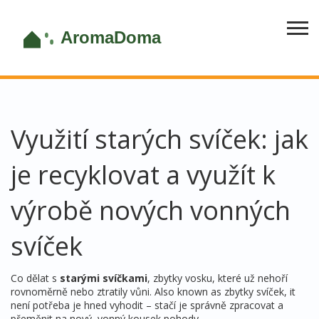
Využití starých svíček: jak
je recyklovat a využít k
výrobě nových vonných
svíček
Co dělat s
starými svíčkami
,
zbytky vosku, které už nehoří
rovnoměrně nebo ztratily vůni
. Also known as
zbytky svíček
, it
není potřeba je hned vyhodit – stačí je správně zpracovat a
přeměnit na nový, vonný kousek pohody
.