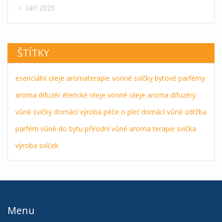
září 2025
ŠTÍTKY
esenciální oleje
aromaterapie
vonné svíčky
bytové parfémy
aroma difuzér
éterické oleje
vonné oleje
aroma difuzéry
vůně
svíčky
domácí výroba
péče o pleť
domácí vůně
údržba
parfém
vůně do bytu
přírodní vůně
aroma terapie
svíčka
výroba svíček
Menu