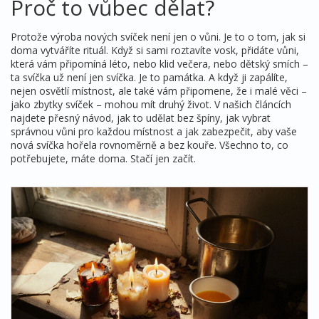
Proč to vůbec dělat?
Protože výroba nových svíček není jen o vůni. Je to o tom, jak si
doma vytváříte rituál. Když si sami roztavíte vosk, přidáte vůni,
která vám připomíná léto, nebo klid večera, nebo dětský smích –
ta svíčka už není jen svíčka. Je to památka. A když ji zapálíte,
nejen osvětlí místnost, ale také vám připomene, že i malé věci –
jako zbytky svíček – mohou mít druhý život. V našich článcích
najdete přesný návod, jak to udělat bez špíny, jak vybrat
správnou vůni pro každou místnost a jak zabezpečit, aby vaše
nová svíčka hořela rovnoměrně a bez kouře. Všechno to, co
potřebujete, máte doma. Stačí jen začít.