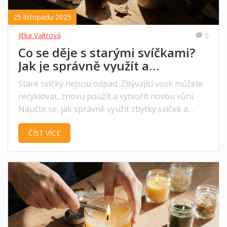
25 listopadu 2025
Jitka Valtrová
0
Co se děje s starými svíčkami?
Jak je správně využít a
nevyhodit
Staré svíčky nejsou odpad. Zbývající vosk můžete
recyklovat, znovu použít a vytvořit novou vůni.
Naučte se, jak správně využít zbytky svíček a
nevyhazovat je zbytečně.
ČÍST VÍCE