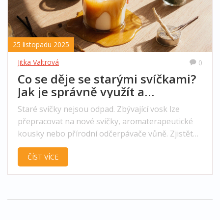
25 listopadu 2025
Jitka Valtrová
0
Co se děje se starými svíčkami?
Jak je správně využít a
nevyhodit
Staré svíčky nejsou odpad. Zbývající vosk lze
přepracovat na nové svíčky, aromaterapeutické
kousky nebo přírodní odčerpávače vůně. Zjistěte,
jak je bezpečně recyklovat a využít celý potenciál
ČÍST VÍCE
vosku.