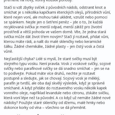
Stačí si vzít zbytky svíček z původních nádob, odstranit knot a
smíchat je s několika kapičkami
éterických olejů
,
přírodních vůní,
které nejen voní, ale mohou také uklidnit, vzrušit nebo pomoci
se spánkem
. Nejde jen o šetření peněz – jde o to, že každá
recyklovaná svíčka je menší odpad, menší zátěž pro životní
prostředí a větší pohoda ve vašem domě. Víte, že jedna stará
svíčka může dát život třem novým? Stačí jí roztavit, přidat vůni,
kterou máte rádi, a nalít do malé skleničky nebo keramické
šálku. Žádné chemikálie, žádné plasty – jen čistý vosk a čistá
vůně.
Nejčastější chyba? Lidé si myslí, že staré svíčky musí být
stejného typu vosku. Není pravda. Vosk z voskové svíčky, sojové
svíčky nebo parafínové svíčky se dá snadno smíchat – jen se na
to podívejte. Pokud máte více druhů, nechte je roztavit
postupně a sledujte, jak se chovají. Sojový vosk je měkký,
parafín je tvrdší, ale oba dají skvělý výsledek, když je správně
smíchané. A když přidáte do roztaveného vosku několik kapek
vonného oleje
,
například levandule nebo citronu
, získáte svíčku,
která voní lépe než ta původní. A co když už nemáte žádné nové
nádoby? Použijte staré skleničky od džemu, malé hrnky nebo
dokonce korky od vína – všechno se dá přeměnit.