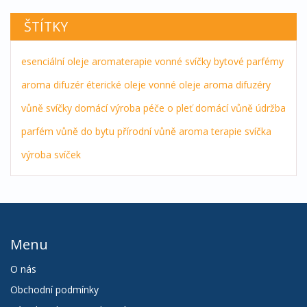
ŠTÍTKY
esenciální oleje
aromaterapie
vonné svíčky
bytové parfémy
aroma difuzér
éterické oleje
vonné oleje
aroma difuzéry
vůně
svíčky
domácí výroba
péče o pleť
domácí vůně
údržba
parfém
vůně do bytu
přírodní vůně
aroma terapie
svíčka
výroba svíček
Menu
O nás
Obchodní podmínky