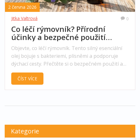
2 června 2026
Jitka Valtrová
0
Co léčí rýmovník? Přírodní
účinky a bezpečné použití
esenciálních olejů
Objevte, co léčí rýmovník. Tento silný esenciální
olej bojuje s bakteriemi, plísněmi a podporuje
dýchací cesty. Přečtěte si o bezpečném použití a
kontraindikacích.
ČÍST VÍCE
Kategorie