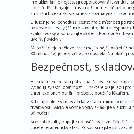
Pro uklidnění je nejčastěji doporučovaná levandule. S
soustředění funguje citrus (např. pomeranč nebo ber
zmírnění bolesti zkuste směsi s rozmarýnem nebo mát
Difuzér je nejjednodušší cesta: malé místnosti posta
nastavte intervaly (20 min zapnuto, 40 min vypnuto). U
kvalitní vosky a kontrolujte složení. Podrobně o trvanl
uvolňují svíčky".
Masážní oleje a tělové svíce mají silnější lokální úči
30 ml nosiče) je bezpečné pro dospělé. Na obličej neb
Bezpečnost, skladov
Éterické oleje nejsou potravina. Nikdy je neaplikujte n
vyžadují zvláštní opatrnost — některé oleje jsou pro
chronické onemocnění, proberte použití s lékařem.
Skladujte oleje v tmavých lahvičkách, mimo přímé světlo
trvanlivost. Svíčky a vonné vosky skladujte v suchu a
při hoření.
Kontrola kvality: kupujte od ověřených značek, čtěte s
chcete terapeutický efekt. Pokud si nejste jisti, začn