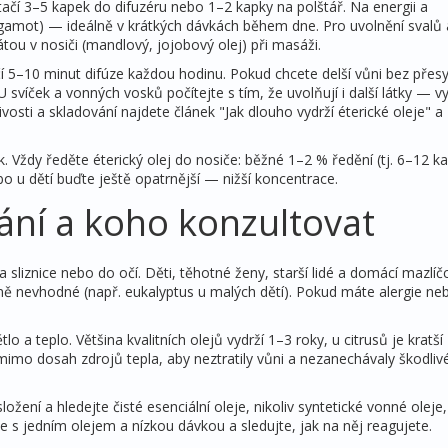
tačí 3–5 kapek do difuzéru nebo 1–2 kapky na polštář. Na energii a
gamot) — ideálně v krátkých dávkách během dne. Pro uvolnění svalů 
ou v nosiči (mandlový, jojobový olej) při masáži.
čí 5–10 minut difúze každou hodinu. Pokud chcete delší vůni bez přesy
 svíček a vonných vosků počítejte s tím, že uvolňují i další látky — vy
ivosti a skladování najdete článek "Jak dlouho vydrží éterické oleje" a
nek. Vždy ředěte éterický olej do nosiče: běžné 1–2 % ředění (tj. 6–12 k
o u dětí buďte ještě opatrnější — nižší koncentrace.
ání a koho konzultovat
a sliznice nebo do očí. Děti, těhotné ženy, starší lidé a domácí mazlíčc
 ně nevhodné (např. eukalyptus u malých dětí). Pokud máte alergie ne
 a teplo. Většina kvalitních olejů vydrží 1–3 roky, u citrusů je kratší
 mimo dosah zdrojů tepla, aby neztratily vůni a nezanechávaly škodlivé
ložení a hledejte čisté esenciální oleje, nikoliv syntetické vonné oleje
ěte s jedním olejem a nízkou dávkou a sledujte, jak na něj reagujete.