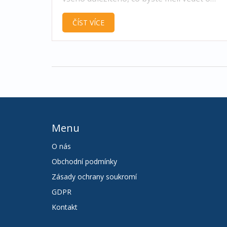
kurkumě. Ze seznamu účinků až po praktic
ČÍST VÍCE
rady, jak ji zařadit do denního jídelníčku, čl
objasňuje, proč je kurkuma tak populární a
může přispět k lepšímu zdraví a vitality.
Menu
O nás
Obchodní podmínky
Zásady ochrany soukromí
GDPR
Kontakt