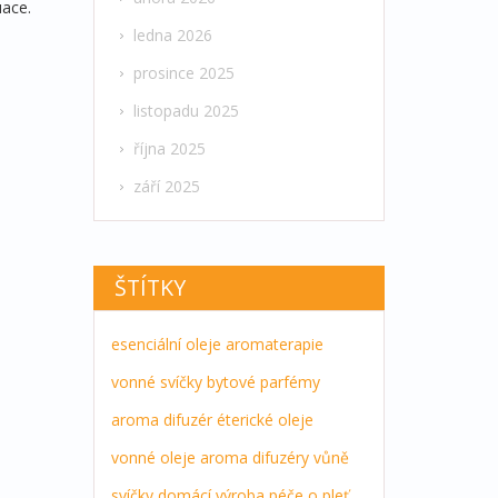
uace.
ledna 2026
prosince 2025
listopadu 2025
října 2025
září 2025
ŠTÍTKY
esenciální oleje
aromaterapie
vonné svíčky
bytové parfémy
aroma difuzér
éterické oleje
vonné oleje
aroma difuzéry
vůně
svíčky
domácí výroba
péče o pleť