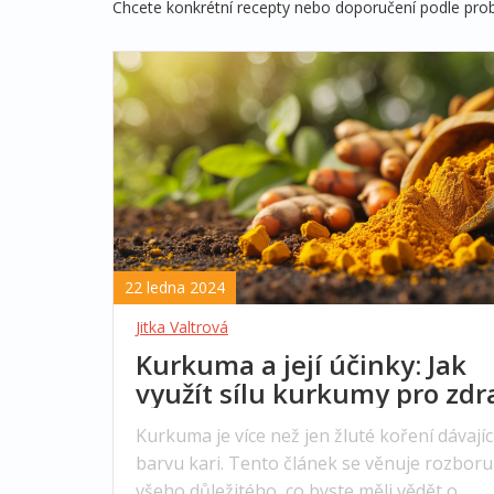
Chcete konkrétní recepty nebo doporučení podle problé
22 ledna 2024
Jitka Valtrová
Kurkuma a její účinky: Jak
využít sílu kurkumy pro zdr
Kurkuma je více než jen žluté koření dávajíc
barvu kari. Tento článek se věnuje rozboru
všeho důležitého, co byste měli vědět o