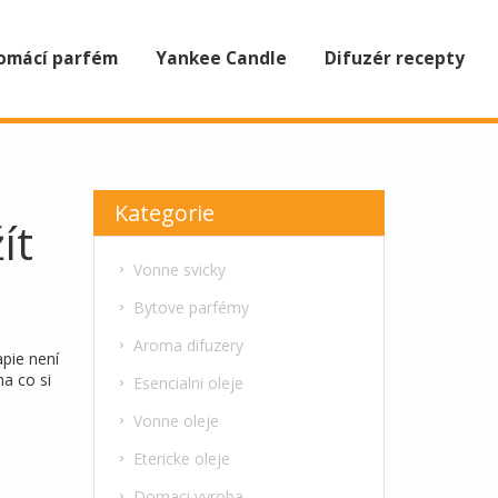
omácí parfém
Yankee Candle
Difuzér recepty
Kategorie
ít
Vonne svicky
Bytove parfémy
Aroma difuzery
apie není
na co si
Esencialni oleje
Vonne oleje
Etericke oleje
Domaci vyroba