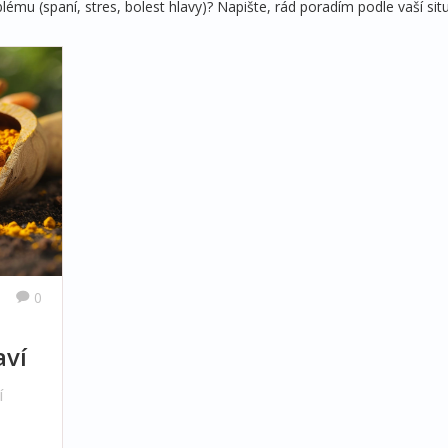
mu (spaní, stres, bolest hlavy)? Napište, rád poradím podle vaší sit
0
aví
í