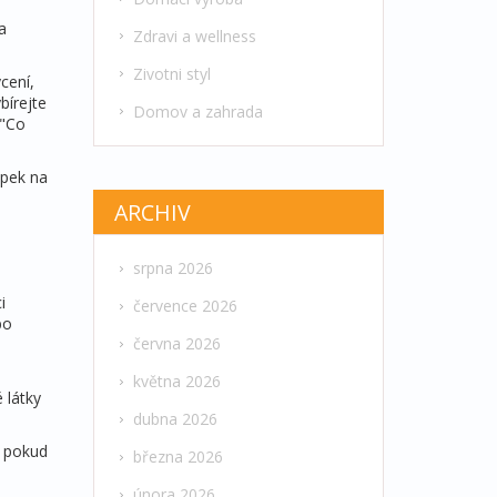
a
Zdravi a wellness
Zivotni styl
cení,
bírejte
Domov a zahrada
 "Co
apek na
ARCHIV
srpna 2026
i
července 2026
bo
června 2026
května 2026
 látky
dubna 2026
, pokud
března 2026
února 2026