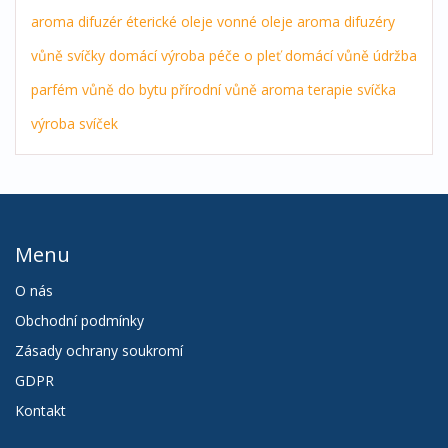
aroma difuzér
éterické oleje
vonné oleje
aroma difuzéry
vůně
svíčky
domácí výroba
péče o pleť
domácí vůně
údržba
parfém
vůně do bytu
přírodní vůně
aroma terapie
svíčka
výroba svíček
Menu
O nás
Obchodní podmínky
Zásady ochrany soukromí
GDPR
Kontakt