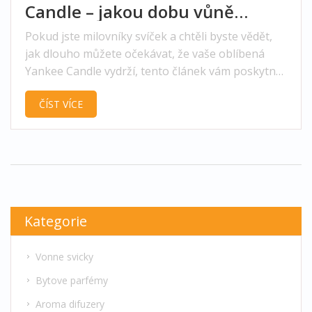
Candle – jakou dobu vůně
vydrží?
Pokud jste milovníky svíček a chtěli byste vědět,
jak dlouho můžete očekávat, že vaše oblíbená
Yankee Candle vydrží, tento článek vám poskytne
komplexní přehled. Zabývá se životností Yankee
ČÍST VÍCE
Candle, faktory ovlivňujícími dobu hoření a
poskytuje tipy, jak maximalizovat jejich využití.
Kategorie
Vonne svicky
Bytove parfémy
Aroma difuzery