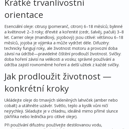
Krátké trvanlivostní
orientace
Esenciální oleje: citrusy (pomeranč, citron) 6–18 měsíců; bylinné
a květinové 2–3 roky; dřevité a kořenité (cedr, šalvěj, pačuli) 3–8
let. Carrier oleje (mandlový, jojobový) jsou citlivé: většinou 6–18
měsíců, jojoba je výjimka a může vydržet déle. Difuzéry:
technicky fungují roky, ale životnost motoru a provozní doba
závisí na údržbě—pravidelné čištění prodlouží životnost. Svíčky:
doba hoření závisí na velikosti a vosku; správné používání a
údržba zajistí rovnoměrné hoření a delší užitek z každé svíčky.
Jak prodloužit životnost —
konkrétní kroky
Ukládejte oleje do tmavých skleněných lahviček (amber nebo
cobalt) a utáhněte uzávěr. Světlo, teplo a kyslík vůni ničí
nejrychleji. Skladujte je v chladnu, ideálně mimo přímé slunce
(skříňka nebo lednička pro citlivé oleje).
Při používání difuzéru: používejte destilovanou vodu,