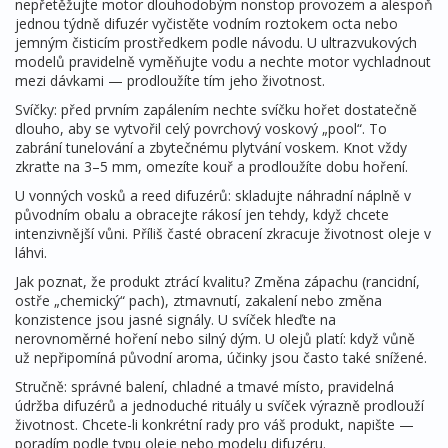
nepřetěžujte motor dlouhodobým nonstop provozem a alespoň
jednou týdně difuzér vyčistěte vodním roztokem octa nebo
jemným čisticím prostředkem podle návodu. U ultrazvukových
modelů pravidelně vyměňujte vodu a nechte motor vychladnout
mezi dávkami — prodloužíte tím jeho životnost.
Svíčky: před prvním zapálením nechte svíčku hořet dostatečně
dlouho, aby se vytvořil celý povrchový voskový „pool“. To
zabrání tunelování a zbytečnému plytvání voskem. Knot vždy
zkraťte na 3–5 mm, omezíte kouř a prodloužíte dobu hoření.
U vonných vosků a reed difuzérů: skladujte náhradní náplně v
původním obalu a obracejte rákosí jen tehdy, když chcete
intenzivnější vůni. Příliš časté obracení zkracuje životnost oleje v
láhvi.
Jak poznat, že produkt ztrácí kvalitu? Změna zápachu (rancidní,
ostře „chemický“ pach), ztmavnutí, zakalení nebo změna
konzistence jsou jasné signály. U svíček hleďte na
nerovnoměrné hoření nebo silný dým. U olejů platí: když vůně
už nepřipomíná původní aroma, účinky jsou často také snížené.
Stručně: správné balení, chladné a tmavé místo, pravidelná
údržba difuzérů a jednoduché rituály u svíček výrazně prodlouží
životnost. Chcete-li konkrétní rady pro váš produkt, napište —
poradím podle typu oleje nebo modelu difuzéru.