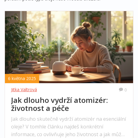
6 května 2025
Jitka Valtrová
0
Jak dlouho vydrží atomizér:
životnost a péče
Jak dlouho skutečně vydrží atomizér na esenciální
oleje? V tomhle článku najdeš konkrétní
informace, co ovlivňuje jeho životnost a jak můžeš