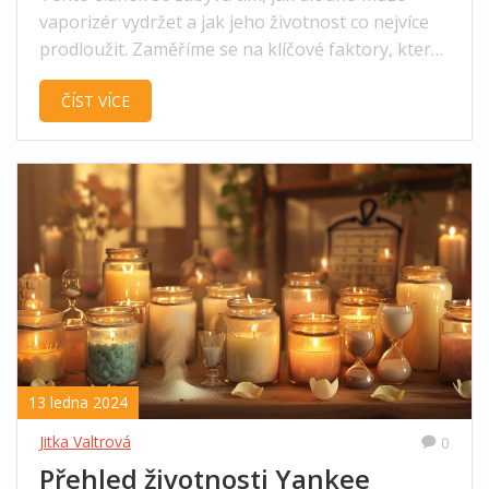
vaporizér vydržet a jak jeho životnost co nejvíce
prodloužit. Zaměříme se na klíčové faktory, které
ovlivňují jeho trvanlivost, a poskytneme praktické
ČÍST VÍCE
tipy pro správnou údržbu. Nedílnou součástí
bude i srovnání s aroma difuzéry, abyste měli k
dispozici komplexní informace pro vaše vonné
zážitky. Přehledné shrnutí vám pomůže učinit
informovaná rozhodnutí při nákupu i péči o tyto
zařízení.
13 ledna 2024
Jitka Valtrová
0
Přehled životnosti Yankee