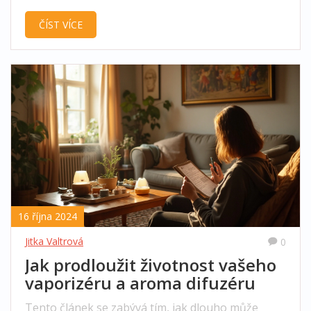
prodloužit jeho fungování. Dozvíš se tipy na
ČÍST VÍCE
údržbu, časté chyby i reálné příklady z praxe.
Každý, kdo používá aroma difuzér, tady najde
odpovědi na otázky, které v běžných návodech
často chybí. Už nebudeš tápat, kdy je čas na
výměnu nebo jak prodloužit jeho život.
16 října 2024
Jitka Valtrová
0
Jak prodloužit životnost vašeho
vaporizéru a aroma difuzéru
Tento článek se zabývá tím, jak dlouho může