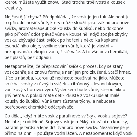
kterou můžete využít znovu. Stačí trochu trpělivosti a kousek
kreativity.
Nejčastější chyba? Předpokládat, že vosk je jen tuk. Ale není. Je
to přírodní nosič vůně, který může sloužit jako základ pro nové
svíčky, aromaterapeutické kousky do šuplíků, nebo dokonce
jako přírodní odčerpávač vůně v koupelně. Když spojíte
zbytky
vosku
,
zbývající části svíček po hoření
s několika kapkami
esenciálního oleje, vznikne vám vůně, která je vlastní –
nekupovaná, nekopírovaná, čistě vaše. A to vše bez chemikálií,
bez plastů, bez odpadu.
Nezapomeňte, že
přepracování svíček
,
proces, kdy se starý
vosk zahřeje a znovu formuje
není jen pro zkušené. Stačí hrnec,
lžíce a nádoba, kterou už nechcete používat na jídlo. Můžete
smíchat vosky z různých svíček – citrónový s levandulovým,
vanilkový s borovicovým. Výsledkem bude vůně, kterou nikdo
jiný nemá. A pokud máte děti? Zkuste z vosku udělat malé
kousky do šuplíků. Vůně tam zůstane týdny, a nebudete
potřebovat chemické odčerpávače.
Co dělat, když máte vosk z parafínové svíčky a vosk z sojové?
Nechte je odděleně. Sojový vosk je měkký a ideální na kousky,
parafín je tvrdší a lépe drží tvar pro nové svíčky. Nezahřívejte je
přímo na ohni – použijte vodní lázeň. A nezapomeňte: když vosk