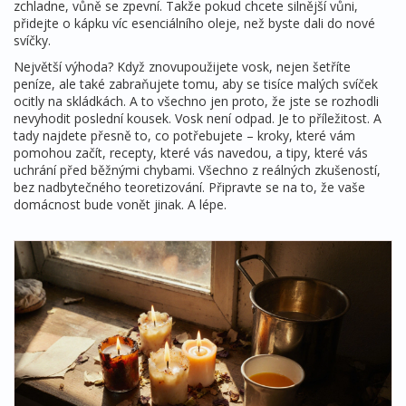
zchladne, vůně se zpevní. Takže pokud chcete silnější vůni,
přidejte o kápku víc esenciálního oleje, než byste dali do nové
svíčky.
Největší výhoda? Když znovupoužijete vosk, nejen šetříte
peníze, ale také zabraňujete tomu, aby se tisíce malých svíček
ocitly na skládkách. A to všechno jen proto, že jste se rozhodli
nevyhodit poslední kousek. Vosk není odpad. Je to příležitost. A
tady najdete přesně to, co potřebujete – kroky, které vám
pomohou začít, recepty, které vás navedou, a tipy, které vás
uchrání před běžnými chybami. Všechno z reálných zkušeností,
bez nadbytečného teoretizování. Připravte se na to, že vaše
domácnost bude vonět jinak. A lépe.