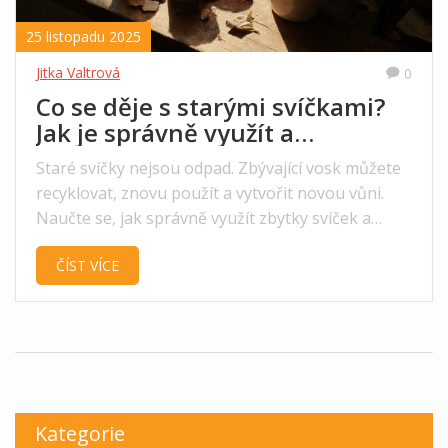
25 listopadu 2025
Jitka Valtrová
0
Co se děje s starými svíčkami?
Jak je správně využít a
nevyhodit
Staré svíčky nejsou odpad. Zbývající vosk můžete
recyklovat, znovu použít a vytvořit novou vůni.
Naučte se, jak správně využít zbytky svíček a
nevyhazovat je zbytečně.
ČÍST VÍCE
Kategorie