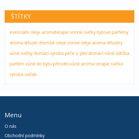
ŠTÍTKY
esenciální oleje
aromaterapie
vonné svíčky
bytové parfémy
aroma difuzér
éterické oleje
vonné oleje
aroma difuzéry
vůně
svíčky
domácí výroba
péče o pleť
domácí vůně
údržba
parfém
vůně do bytu
přírodní vůně
aroma terapie
svíčka
výroba svíček
Menu
O nás
Obchodní podmínky