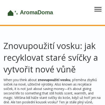
Znovupoužití vosku: jak
recyklovat staré svíčky a
vytvořit nové vůně
When you think about
znovupoužití vosku
,
přeměna zbytků
svíček na nové, užitečné výrobky
. Also known as
recyklace
svíček
, it is not just about saving money—it’s about giving
second life to something that still holds scent, warmth, and
magic.
Většina lidí háže staré svíčky do koše, když už hoří jen na
dně. Ale ten poslední kousek vosku? Ten je stále plný vůně,