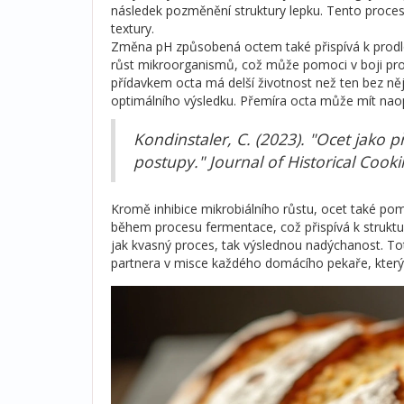
následek pozměnění struktury lepku. Tento proce
textury.
Změna pH způsobená octem také přispívá k prodlouže
růst mikroorganismů, což může pomoci v boji proti
přídavkem octa má delší životnost než ten bez něj
optimálního výsledku. Přemíra octa může mít naopa
Kondinstaler, C. (2023). "Ocet jako 
postupy." Journal of Historical Cooki
Kromě inhibice mikrobiálního růstu, ocet také pomá
během procesu fermentace, což přispívá k strukt
jak kvasný proces, tak výslednou nadýchanost. To
partnera v misce každého domácího pekaře, který c