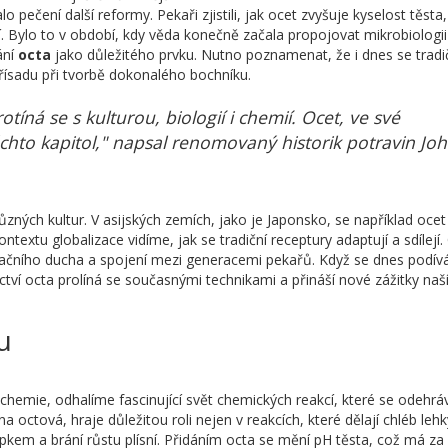
 pečení další reformy. Pekaři zjistili, jak ocet zvyšuje kyselost těsta,
í. Bylo to v období, kdy věda konečně začala propojovat mikrobiologii
ání
octa
jako důležitého prvku. Nutno poznamenat, že i dnes se tradič
řísadu při tvorbě dokonalého bochníku.
protíná se s kulturou, biologií i chemií. Ocet, ve své
ěchto kapitol," napsal renomovaný historik potravin Jo
ůzných kultur. V asijských zemích, jako je Japonsko, se například ocet
textu globalizace vidíme, jak se tradiční receptury adaptují a sdílejí.
ovačního ducha a spojení mezi generacemi pekařů. Když se dnes podí
ví octa prolíná se současnými technikami a přináší nové zážitky naš
u
ochemie, odhalíme fascinující svět chemických reakcí, které se odehráv
a octová, hraje důležitou roli nejen v reakcích, které dělají chléb leh
epkem a brání růstu plísní. Přidáním octa se mění pH těsta, což má za