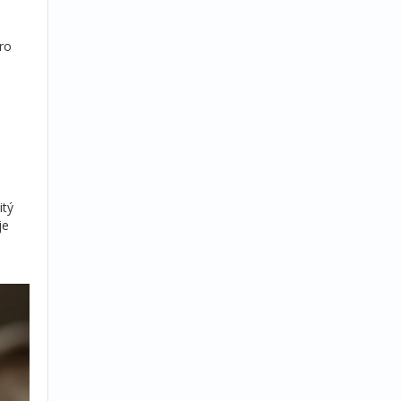
pro
itý
je