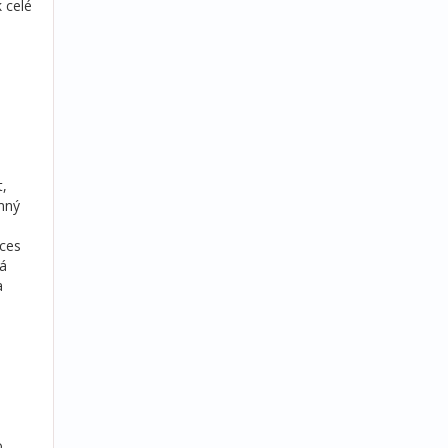
 celé
t,
emný
oces
vá
a
o