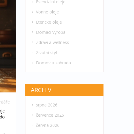
Esencialni oleje
Vonne oleje
Etericke oleje
Domaci vyroba
Zdravi a wellness
Zivotni styl
Domov a zahrada
ARCHIV
ntáře
srpna 2026
aje
července 2026
 do
června 2026