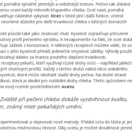
mž pomáhá vytvářet jemnější a vzdušnější texturu. Pečivo tak získává
 kterou ocení každý milovník křupavého chleba. Ocet navíc pomáhá
snadňuje následné vykynutí.
Ocet
v těstě plní i další funkce, včetně
je nesmírně důležité pro delší trvanlivost chleba v běžných domácích
těstě působí také jako zesilovač chutí. Kyselost zvýrazňuje přirozené
huťový profil pečeného výrobku. A nezapomeňte na fakt, že ocet dok
ňuje zážitek z konzumace. V některých receptech můžete vidět, že se
inaci s jeho kyselostí přináší jedinečné smyslové zážitky. Výhody použit
osahují daleko za hranice pouhého zlepšení trvanlivosti.
 receptury pekařů, kteří využívají různé druhy octů – například jableč
ých chuťových profilů. Každý z těchto druhů nabízí něco unikátního.
kyselost, která může obohatit sladší druhy pečiva. Na druhé straně
ost, která je ideální pro rustikální druhy chleba. Tímto způsobem n
cela nový rozměr prostřednictvím
ocetu
.
 Zvláště při pečení chleba dokáže vyzdvihnout kvalitu,
ker, známý mistr pekařských umění.
xperimentovat a objevovat nové metody. Přidání octa do těsta je je
skutečnou mistrovskou činnost. Díky ocetu je možné dosáhnout jemně