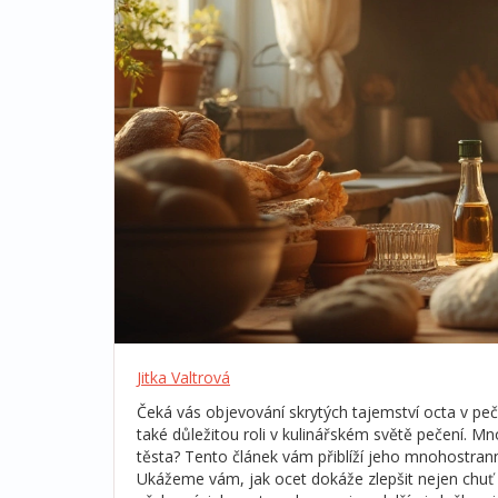
Jitka Valtrová
Čeká vás objevování skrytých tajemství octa v peč
také důležitou roli v kulinářském světě pečení. M
těsta? Tento článek vám přiblíží jeho mnohostrann
Ukážeme vám, jak ocet dokáže zlepšit nejen chuť v