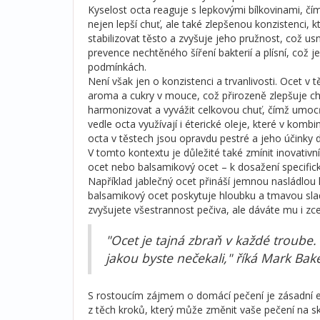
Kyselost octa reaguje s lepkovými bílkovinami, čí
nejen lepší chuť, ale také zlepšenou konzistenci,
stabilizovat těsto a zvyšuje jeho pružnost, což u
prevence nechtěného šíření bakterií a plísní, což 
podmínkách.
Není však jen o konzistenci a trvanlivosti. Ocet v 
aroma a cukry v mouce, což přirozeně zlepšuje c
harmonizovat a vyvážit celkovou chuť, čímž umoc
vedle octa využívají i éterické oleje, které v komb
octa v těstech jsou opravdu pestré a jeho účinky d
V tomto kontextu je důležité také zmínit inovativní
ocet nebo balsamikový ocet – k dosažení specifick
Například jablečný ocet přináší jemnou nasládlou 
balsamikový ocet poskytuje hloubku a tmavou sladk
zvyšujete všestrannost pečiva, ale dáváte mu i z
"Ocet je tajná zbraň v každé troube.
jakou byste nečekali," říká Mark Ba
S rostoucím zájmem o domácí pečení je zásadní e
z těch kroků, který může změnit vaše pečení na 