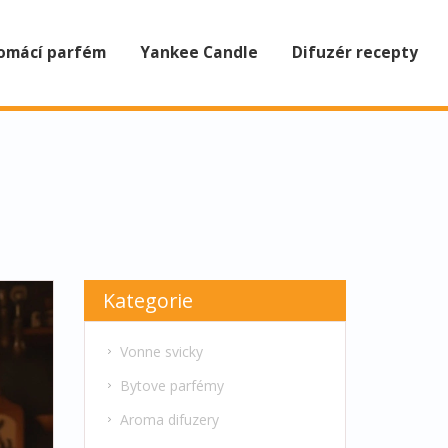
omácí parfém
Yankee Candle
Difuzér recepty
Kategorie
Vonne svicky
Bytove parfémy
Aroma difuzery