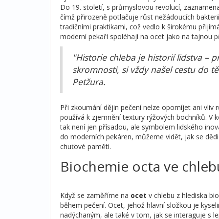
Do 19. století, s průmyslovou revolucí, zaznamenalo
čímž přirozeně potlačuje růst nežádoucích bakteri
tradičními praktikami, což vedlo k širokému přijím
moderní pekaři spoléhají na ocet jako na tajnou p
"Historie chleba je historií lidstva – 
skromnosti, si vždy našel cestu do t
Petžura.
Při zkoumání dějin pečení nelze opomíjet ani vliv r
používá k zjemnění textury rýžových bochníků. V kon
tak není jen přísadou, ale symbolem lidského in
do moderních pekáren, můžeme vidět, jak se dědict
chuťové paměti.
Biochemie octa ve chleb
Když se zaměříme na
ocet
v chlebu z hlediska bi
během pečení. Ocet, jehož hlavní složkou je kyselin
nadýchaným, ale také v tom, jak se interaguje s l