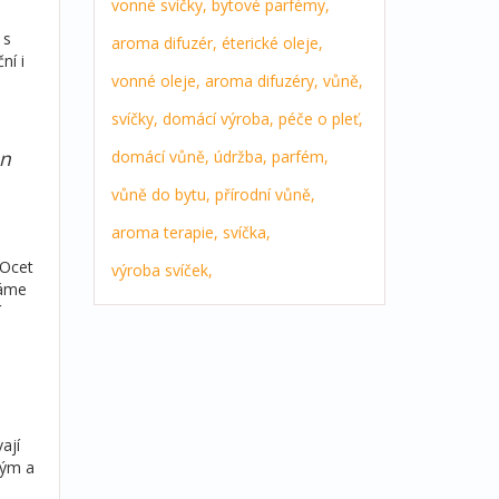
vonné svíčky,
bytové parfémy,
 s
aroma difuzér,
éterické oleje,
ní i
vonné oleje,
aroma difuzéry,
vůně,
svíčky,
domácí výroba,
péče o pleť,
hn
domácí vůně,
údržba,
parfém,
vůně do bytu,
přírodní vůně,
aroma terapie,
svíčka,
 Ocet
výroba svíček,
váme
í
ají
kým a