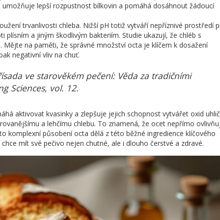
s umožňuje lepší rozpustnost bílkovin a pomáhá dosáhnout žádoucí
ní trvanlivosti chleba. Nižší pH totiž vytváří nepříznivé prostředí 
 plísním a jiným škodlivým bakteriím. Studie ukazují, že chléb s
. Mějte na paměti, že správné množství octa je klíčem k dosažení
k negativní vliv na chuť.
přísada ve starověkém pečení: Věda za tradičními
ng Sciences, vol. 12.
há aktivovat kvasinky a zlepšuje jejich schopnost vytvářet oxid uhlič
urovanějšímu a lehčímu chlebu. To znamená, že ocet nepřímo ovlivňu
to komplexní působení octa dělá z této běžné ingredience klíčového
hce mít své pečivo nejen chutné, ale i dlouho čerstvé a zdravé.