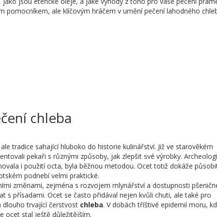
, jako jsou éterické oleje, a jaké výhody z toho pro vaše pečení prame
ým pomocníkem, ale klíčovým hráčem v umění pečení lahodného chle
ečení chleba
le tradice sahající hluboko do historie kulinářství. Již ve starověkém
entovali pekaři s různými způsoby, jak zlepšit své výrobky. Archeolog
novala i použití octa, byla běžnou metodou. Ocet totiž dokáže působi
ptském podnebí velmi praktické.
ními změnami, zejména s rozvojem mlynářství a dostupnosti pšeničn
 s přísadami. Ocet se často přidával nejen kvůli chuti, ale také pro
 dlouho trvající čerstvost
chleba
. V dobách tříštivé epidemií moru, k
e ocet stal ještě důležitějším.