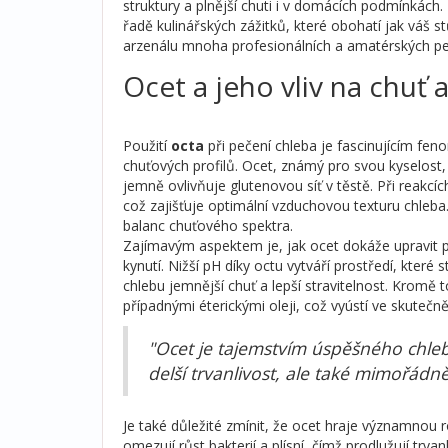
struktury a plnější chuti i v domácích podmínkách
řadě kulinářských zážitků, které obohatí jak váš st
arzenálu mnoha profesionálních a amatérských pe
Ocet a jeho vliv na chuť 
Použití
octa
při pečení chleba je fascinujícím fen
chuťových profilů. Ocet, známý pro svou kyselost,
jemně ovlivňuje glutenovou síť v těstě. Při reakc
což zajišťuje optimální vzduchovou texturu chleb
balanc chuťového spektra.
Zajímavým aspektem je, jak ocet dokáže upravit p
kynutí. Nižší pH díky octu vytváří prostředí, kter
chlebu jemnější chuť a lepší stravitelnost. Kromě
případnými éterickými oleji, což vyústí ve skutečně
"Ocet je tajemstvím úspěšného chleba
delší trvanlivost, ale také mimořádn
Je také důležité zmínit, že ocet hraje významnou ro
omezují růst bakterií a plísní, čímž prodlužují t