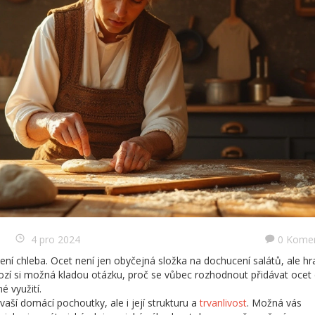
4 pro 2024
0 Kome
ení chleba. Ocet není jen obyčejná složka na dochucení salátů, ale hr
nozí si možná kladou otázku, proč se vůbec rozhodnout přidávat ocet
é využití.
aší domácí pochoutky, ale i její strukturu a
trvanlivost
. Možná vás