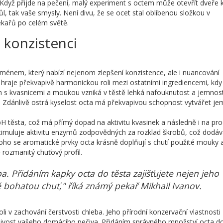
. Když přijde na pečení, malý experiment s octem může otevřít dveře k
ůl, tak vaše smysly. Není divu, že se ocet stal oblíbenou složkou v
kařů po celém světě.
a konzistenci
oménem, který nabízí nejenom zlepšení konzistence, ale i nuancování
 hraje překvapivě harmonickou roli mezi ostatními ingrediencemi, kdy
ích s kvasnicemi a moukou vzniká v těstě lehká nafouknutost a jemnos
a. Zdánlivě ostrá kyselost octa má překvapivou schopnost vytvářet j
H těsta, což má přímý dopad na aktivitu kvasinek a následně i na pr
é stimuluje aktivitu enzymů zodpovědných za rozklad škrobů, což dodá
 toho se aromatické prvky octa krásně doplňují s chutí použité mouky 
 rozmanitý chuťový profil.
. Přidáním kapky octa do těsta zajišťujete nejen jeho
ě bohatou chuť," říká známý pekař Mikhail Ivanov.
li v zachování čerstvosti chleba. Jeho přírodní konzervační vlastnosti
rvanlivost vašeho domácího pečiva. Přidáním správného množství octa d