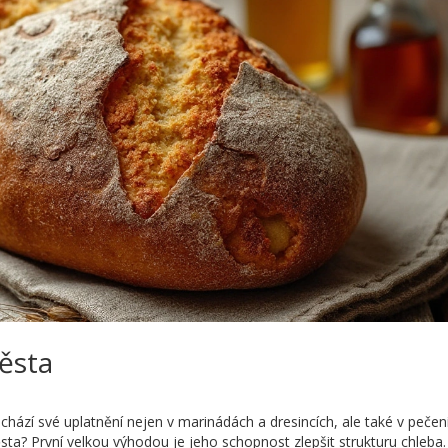
ěsta
chází své uplatnění nejen v marinádách a dresincích, ale také v pečen
sta? První velkou výhodou je jeho schopnost zlepšit strukturu chleba.