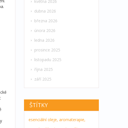
ní.
května 2026
ba.
dubna 2026
března 2026
února 2026
ledna 2026
prosince 2025
listopadu 2025
října 2025
září 2025
ické
t
ŠTÍTKY
é
esenciální oleje,
aromaterapie,
dy