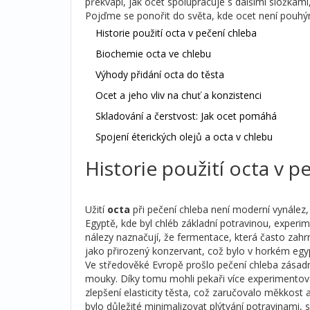
překvapí, jak ocet spolupracuje s dalšími složkami
Pojďme se ponořit do světa, kde ocet není pouh
Historie použití octa v pečení chleba
Biochemie octa ve chlebu
Výhody přidání octa do těsta
Ocet a jeho vliv na chuť a konzistenci
Skladování a čerstvost: Jak ocet pomáhá
Spojení éterických olejů a octa v chlebu
Historie použití octa v p
Užití
octa
při pečení chleba není moderní vynález, a
Egyptě, kde byl chléb základní potravinou, experim
nálezy naznačují, že fermentace, která často zahr
jako přirozený konzervant, což bylo v horkém egy
Ve středověké Evropě prošlo pečení chleba zásad
mouky. Díky tomu mohli pekaři více experimentovat
zlepšení elasticity těsta, což zaručovalo měkkost a
bylo důležité minimalizovat plýtvání potravinami, s