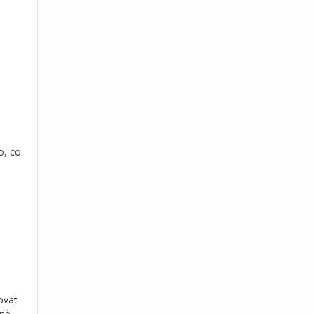
o, co
ovat
né.