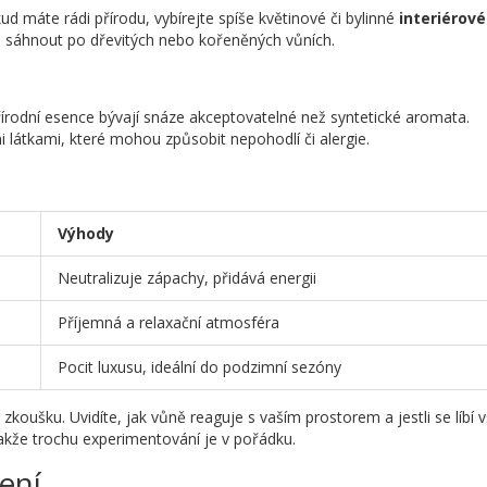
ud máte rádi přírodu, vybírejte spíše květinové či bylinné
interiérové
ou sáhnout po dřevitých nebo kořeněných vůních.
Přírodní esence bývají snáze akceptovatelné než syntetické aromata.
látkami, které mohou způsobit nepohodlí či alergie.
Výhody
Neutralizuje zápachy, přidává energii
Příjemná a relaxační atmosféra
Pocit luxusu, ideální do podzimní sezóny
koušku. Uvidíte, jak vůně reaguje s vaším prostorem a jestli se líbí
akže trochu experimentování je v pořádku.
ení