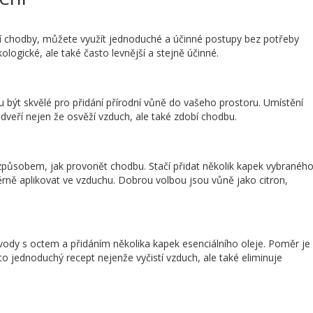
í chodby, můžete využít jednoduché a účinné postupy bez potřeby
logické, ale také často levnější a stejně účinné.
 být skvělé pro přidání přírodní vůně do vašeho prostoru. Umístění
 dveří nejen že osvěží vzduch, ale také zdobí chodbu.
způsobem, jak provonět chodbu. Stačí přidat několik kapek vybranéh
ně aplikovat ve vzduchu. Dobrou volbou jsou vůně jako citron,
ody s octem a přidáním několika kapek esenciálního oleje. Poměr je
nto jednoduchý recept nejenže vyčistí vzduch, ale také eliminuje