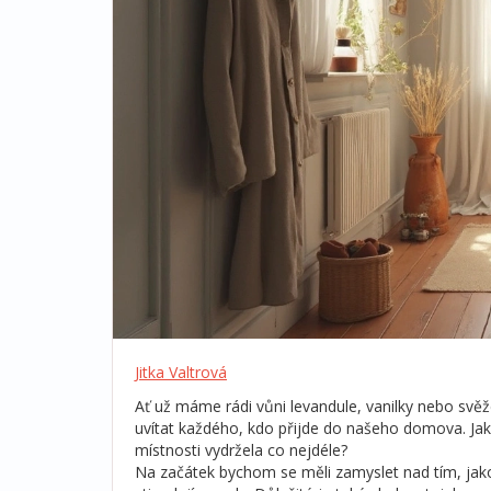
Jitka Valtrová
Ať už máme rádi vůni levandule, vanilky nebo svěž
uvítat každého, kdo přijde do našeho domova. Jak a
místnosti vydržela co nejdéle?
Na začátek bychom se měli zamyslet nad tím, jakou