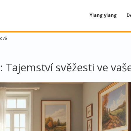
Ylang ylang
D
mově
: Tajemství svěžesti ve v