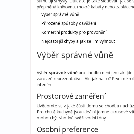
stimulují smysly. Důležité je také sledovat, jak s
přeplněná knihovna, mokré kabáty nebo zablácené
Výběr správné vůně
Přirozené způsoby osvěžení
Komerční produkty pro provonění
Nejčastější chyby a jak se jim vyhnout
Výběr správné vůně
Výběr
správné vůně
pro chodbu není jen tak. Jd
zároveň reprezentativní. Ale jak na to? Prvním kr
interiéru.
Prostorové zaměření
Uvědomte si, v jaké části domu se chodba nacház
Pro chutě kuchyně jsou ideální jemné citrusové
v
mohou být vhodné svěží vodní tóny.
Osobní preference