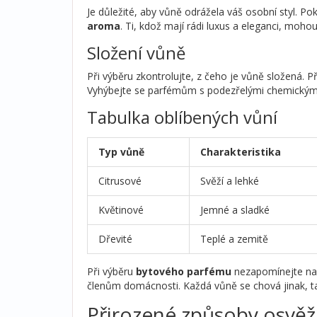
Je důležité, aby vůně odrážela váš osobní styl. Pok
aroma
. Ti, kdož mají rádi luxus a eleganci, moh
Složení vůně
Při výběru zkontrolujte, z čeho je vůně složená. 
Vyhýbejte se parfémům s podezřelými chemickými 
Tabulka oblíbených vůní
Typ vůně
Charakteristika
Citrusové
Svěží a lehké
Květinové
Jemné a sladké
Dřevité
Teplé a zemitě
Při výběru
bytového parfému
nezapomínejte na z
členům domácnosti. Každá vůně se chová jinak, t
Přirozené způsoby osvěž