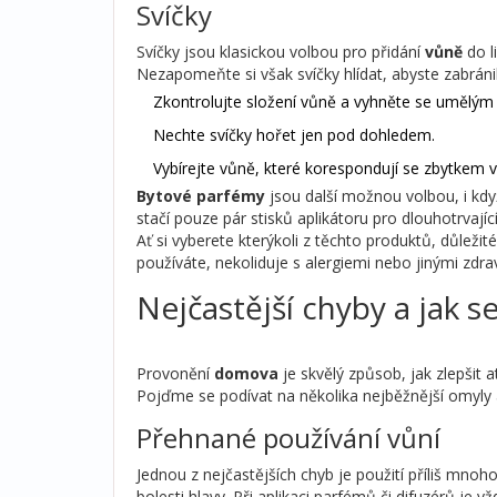
Svíčky
Svíčky jsou klasickou volbou pro přidání
vůně
do l
Nezapomeňte si však svíčky hlídat, abyste zabrán
Zkontrolujte složení vůně a vyhněte se umělým 
Nechte svíčky hořet jen pod dohledem.
Vybírejte vůně, které korespondují se zbytkem
Bytové parfémy
jsou další možnou volbou, i když
stačí pouze pár stisků aplikátoru pro dlouhotrvající
Ať si vyberete kterýkoli z těchto produktů, důleži
používáte, nekoliduje s alergiemi nebo jinými zd
Nejčastější chyby a jak s
Provonění
domova
je skvělý způsob, jak zlepšit 
Pojďme se podívat na několika nejběžnější omyly a
Přehnané používání vůní
Jednou z nejčastějších chyb je použití příliš mn
bolesti hlavy. Při aplikaci parfémů či difuzérů je 