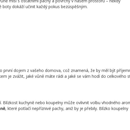
e vůně mísí s ostatními pachy a povrchy v našem prostoru – někdy
 boty dokáží učinit každý pokus bezúspěšným.
e o první dojem z vašeho domova, což znamená, že by měl být příjem
okem je zvážit, jaké vůně máte rádi a jaké se vám hodí do celkového s
í. Blízkost kuchyně nebo koupelny může ovlivnit volbu vhodného aro
ůně
, které potlačí nepříznivé pachy, aniž by je přebily. Blízko koupelny