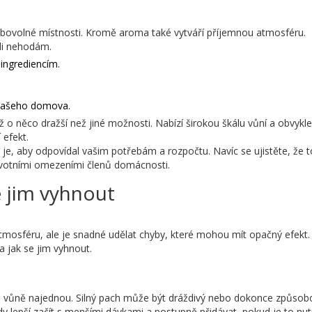
ibovolné místnosti. Kromě aroma také vytváří příjemnou atmosféru.
ili nehodám.
ingrediencím.
 vašeho domova.
 o něco dražší než jiné možnosti. Nabízí širokou škálu vůní a obvykle
 efekt.
té je, aby odpovídal vašim potřebám a rozpočtu. Navíc se ujistěte, že t
ravotními omezeními členů domácnosti.
e jim vyhnout
atmosféru, ale je snadné udělat chyby, které mohou mít opačný efekt.
 jak se jim vyhnout.
oho vůně najednou. Silný pach může být dráždivý nebo dokonce způsob
vždy lepší začít s menšími dávkami a postupně přidávat, pokud je to nut