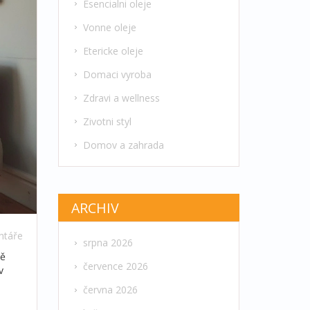
Esencialni oleje
Vonne oleje
Etericke oleje
Domaci vyroba
Zdravi a wellness
Zivotni styl
Domov a zahrada
ARCHIV
ntáře
srpna 2026
ně
července 2026
v
června 2026