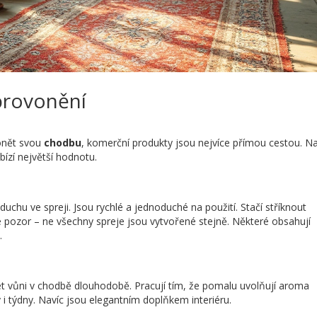
provonění
onět svou
chodbu
, komerční produkty jsou nejvíce přímou cestou. Na
bízí největší hodnotu.
chu ve spreji. Jsou rychlé a jednoduché na použití. Stačí stříknout
e pozor – ne všechny spreje jsou vytvořené stejně. Některé obsahují
.
t vůni v chodbě dlouhodobě. Pracují tím, že pomalu uvolňují aroma
 i týdny. Navíc jsou elegantním doplňkem interiéru.