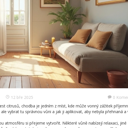
12 bře 2025
0 Kome
est citrusů, chodba je jedním z míst, kde může vonný zážitek příjem
le vybrat tu správnou vůni a jak ji aplikovat, aby nebyla přehnaná a 
 atmosféru si přejeme vytvořit. Některé vůně nabízejí relaxaci, jiné