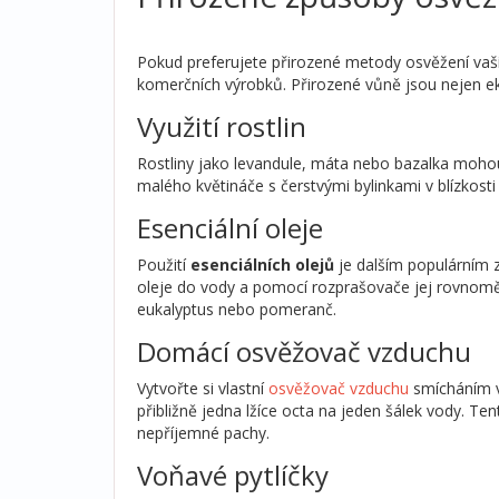
Pokud preferujete přirozené metody osvěžení vaš
komerčních výrobků. Přirozené vůně jsou nejen eko
Využití rostlin
Rostliny jako levandule, máta nebo bazalka mohou
malého květináče s čerstvými bylinkami v blízkosti
Esenciální oleje
Použití
esenciálních olejů
je dalším populárním 
oleje do vody a pomocí rozprašovače jej rovnoměr
eukalyptus nebo pomeranč.
Domácí osvěžovač vzduchu
Vytvořte si vlastní
osvěžovač vzduchu
smícháním v
přibližně jedna lžíce octa na jeden šálek vody. Te
nepříjemné pachy.
Voňavé pytlíčky