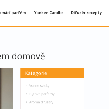
omácí parfém
Yankee Candle
Difuzér recepty
ašem domově
Kategorie
Vonne svicky
Bytove parfémy
Aroma difuzery