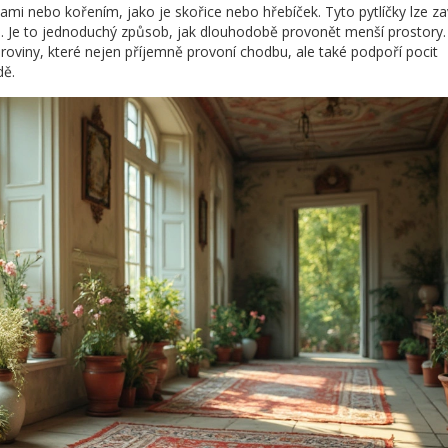
kami nebo kořením, jako je skořice nebo hřebíček. Tyto pytlíčky lze za
ti. Je to jednoduchý způsob, jak dlouhodobě provonět menší prostory.
viny, které nejen příjemně provoní chodbu, ale také podpoří pocit
dě.