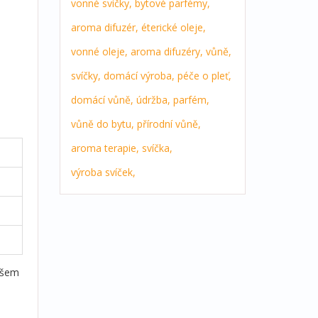
vonné svíčky,
bytové parfémy,
aroma difuzér,
éterické oleje,
vonné oleje,
aroma difuzéry,
vůně,
svíčky,
domácí výroba,
péče o pleť,
domácí vůně,
údržba,
parfém,
vůně do bytu,
přírodní vůně,
aroma terapie,
svíčka,
výroba svíček,
 všem