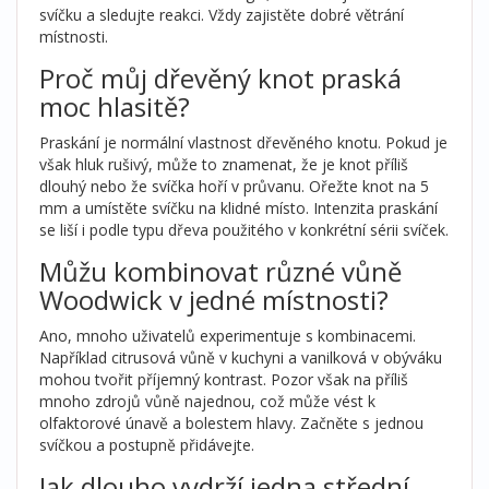
svíčku a sledujte reakci. Vždy zajistěte dobré větrání
místnosti.
Proč můj dřevěný knot praská
moc hlasitě?
Praskání je normální vlastnost dřevěného knotu. Pokud je
však hluk rušivý, může to znamenat, že je knot příliš
dlouhý nebo že svíčka hoří v průvanu. Ořežte knot na 5
mm a umístěte svíčku na klidné místo. Intenzita praskání
se liší i podle typu dřeva použitého v konkrétní sérii svíček.
Můžu kombinovat různé vůně
Woodwick v jedné místnosti?
Ano, mnoho uživatelů experimentuje s kombinacemi.
Například citrusová vůně v kuchyni a vanilková v obýváku
mohou tvořit příjemný kontrast. Pozor však na příliš
mnoho zdrojů vůně najednou, což může vést k
olfaktorové únavě a bolestem hlavy. Začněte s jednou
svíčkou a postupně přidávejte.
Jak dlouho vydrží jedna střední