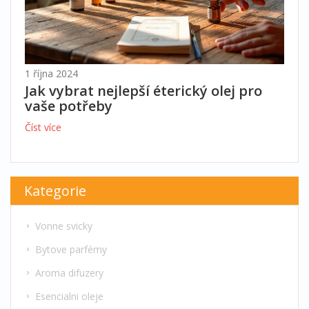
1 října 2024
Jak vybrat nejlepší éterický olej pro
vaše potřeby
Číst více
Kategorie
Vonne svicky
Bytove parfémy
Aroma difuzery
Esencialni oleje