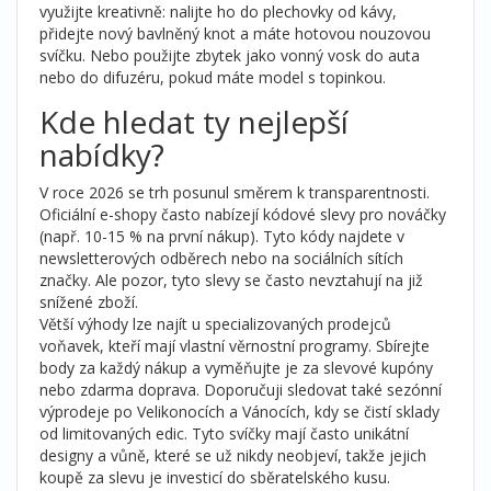
využijte kreativně: nalijte ho do plechovky od kávy,
přidejte nový bavlněný knot a máte hotovou nouzovou
svíčku. Nebo použijte zbytek jako vonný vosk do auta
nebo do difuzéru, pokud máte model s topinkou.
Kde hledat ty nejlepší
nabídky?
V roce 2026 se trh posunul směrem k transparentnosti.
Oficiální e-shopy často nabízejí kódové slevy pro nováčky
(např. 10-15 % na první nákup). Tyto kódy najdete v
newsletterových odběrech nebo na sociálních sítích
značky. Ale pozor, tyto slevy se často nevztahují na již
snížené zboží.
Větší výhody lze najít u specializovaných prodejců
voňavek, kteří mají vlastní věrnostní programy. Sbírejte
body za každý nákup a vyměňujte je za slevové kupóny
nebo zdarma doprava. Doporučuji sledovat také sezónní
výprodeje po Velikonocích a Vánocích, kdy se čistí sklady
od limitovaných edic. Tyto svíčky mají často unikátní
designy a vůně, které se už nikdy neobjeví, takže jejich
koupě za slevu je investicí do sběratelského kusu.