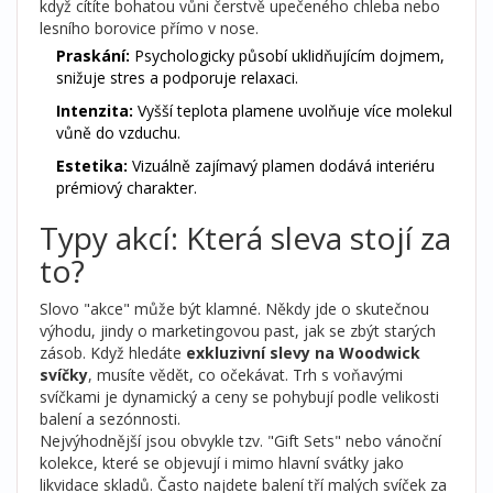
když cítíte bohatou vůni čerstvě upečeného chleba nebo
lesního borovice přímo v nose.
Praskání:
Psychologicky působí uklidňujícím dojmem,
snižuje stres a podporuje relaxaci.
Intenzita:
Vyšší teplota plamene uvolňuje více molekul
vůně do vzduchu.
Estetika:
Vizuálně zajímavý plamen dodává interiéru
prémiový charakter.
Typy akcí: Která sleva stojí za
to?
Slovo "akce" může být klamné. Někdy jde o skutečnou
výhodu, jindy o marketingovou past, jak se zbýt starých
zásob. Když hledáte
exkluzivní slevy na Woodwick
svíčky
, musíte vědět, co očekávat. Trh s voňavými
svíčkami je dynamický a ceny se pohybují podle velikosti
balení a sezónnosti.
Nejvýhodnější jsou obvykle tzv. "Gift Sets" nebo vánoční
kolekce, které se objevují i mimo hlavní svátky jako
likvidace skladů. Často najdete balení tří malých svíček za