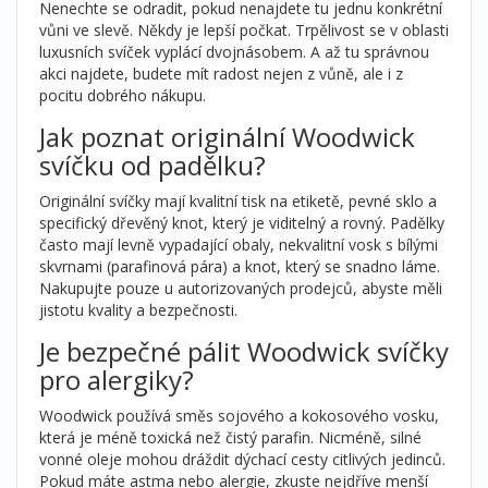
Nenechte se odradit, pokud nenajdete tu jednu konkrétní
vůni ve slevě. Někdy je lepší počkat. Trpělivost se v oblasti
luxusních svíček vyplácí dvojnásobem. A až tu správnou
akci najdete, budete mít radost nejen z vůně, ale i z
pocitu dobrého nákupu.
Jak poznat originální Woodwick
svíčku od padělku?
Originální svíčky mají kvalitní tisk na etiketě, pevné sklo a
specifický dřevěný knot, který je viditelný a rovný. Padělky
často mají levně vypadající obaly, nekvalitní vosk s bílými
skvrnami (parafinová pára) a knot, který se snadno láme.
Nakupujte pouze u autorizovaných prodejců, abyste měli
jistotu kvality a bezpečnosti.
Je bezpečné pálit Woodwick svíčky
pro alergiky?
Woodwick používá směs sojového a kokosového vosku,
která je méně toxická než čistý parafin. Nicméně, silné
vonné oleje mohou dráždit dýchací cesty citlivých jedinců.
Pokud máte astma nebo alergie, zkuste nejdříve menší