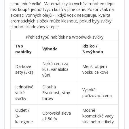
cenu jedné velké. Matematicky to vychází mnohem lépe
než koupě jednotlivých kusů v plné ceně. Pozor však na
expiraci vonných olejů - i když vosk neexpiruje, kvalita
aromatických složek může klesnout, pokud byly svíčky
dlouho skladovány v teple.
Přehled typů nabídek na Woodwick svíčky
Typ
Riziko /
Výhoda
nabídky
Nevýhoda
Nízká cena za
Dárkové
Menší objem
kus, variabilita
sety (3ks)
vosku celkově
vůní
Jednotlivé
Dlouhá
Vysoká
velké
životnost, silný
pořizovací cena
svíčky
throw
Outlet /
Možné
Obrovská sleva
B-
kosmetické vady
až 50 %
kategorie
skla nebo etikety