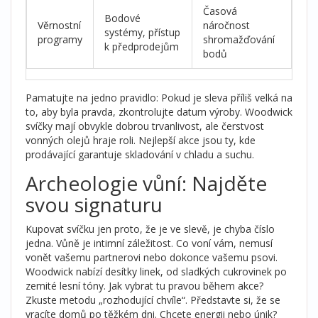
Časová
Bodové
Věrnostní
náročnost
systémy, přístup
programy
shromažďování
k předprodejům
bodů
Pamatujte na jedno pravidlo: Pokud je sleva příliš velká na
to, aby byla pravda, zkontrolujte datum výroby. Woodwick
svíčky mají obvykle dobrou trvanlivost, ale čerstvost
vonných olejů hraje roli. Nejlepší akce jsou ty, kde
prodávající garantuje skladování v chladu a suchu.
Archeologie vůní: Najděte
svou signaturu
Kupovat svíčku jen proto, že je ve slevě, je chyba číslo
jedna. Vůně je intimní záležitost. Co voní vám, nemusí
vonět vašemu partnerovi nebo dokonce vašemu psovi.
Woodwick nabízí desítky linek, od sladkých cukrovinek po
zemité lesní tóny. Jak vybrat tu pravou během akce?
Zkuste metodu „rozhodující chvíle“. Představte si, že se
vracíte domů po těžkém dni. Chcete energii nebo únik?