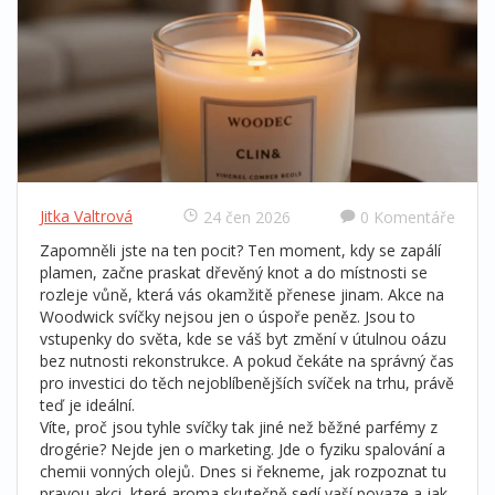
Jitka Valtrová
24 čen 2026
0 Komentáře
Zapomněli jste na ten pocit? Ten moment, kdy se zapálí
plamen, začne praskat dřevěný knot a do místnosti se
rozleje vůně, která vás okamžitě přenese jinam.
Akce na
Woodwick svíčky
nejsou jen o úspoře peněz. Jsou to
vstupenky do světa, kde se váš byt změní v útulnou oázu
bez nutnosti rekonstrukce. A pokud čekáte na správný čas
pro investici do těch nejoblíbenějších svíček na trhu, právě
teď je ideální.
Víte, proč jsou tyhle svíčky tak jiné než běžné parfémy z
drogérie? Nejde jen o marketing. Jde o fyziku spalování a
chemii vonných olejů. Dnes si řekneme, jak rozpoznat tu
pravou akci, které aroma skutečně sedí vaší povaze a jak