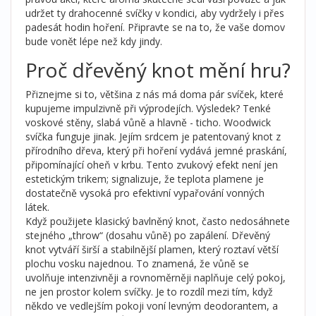
udržet ty drahocenné svíčky v kondici, aby vydržely i přes
padesát hodin hoření. Připravte se na to, že vaše domov
bude vonět lépe než kdy jindy.
Proč dřevěný knot mění hru?
Přiznejme si to, většina z nás má doma pár svíček, které
kupujeme impulzivně při výprodejích. Výsledek? Tenké
voskové stěny, slabá vůně a hlavně - ticho.
Woodwick
svíčka
funguje jinak. Jejím srdcem je patentovaný knot z
přírodního dřeva, který při hoření vydává jemné praskání,
připomínající oheň v krbu. Tento zvukový efekt není jen
estetickým trikem; signalizuje, že teplota plamene je
dostatečně vysoká pro efektivní vypařování vonných
látek.
Když použijete klasický bavlněný knot, často nedosáhnete
stejného „throw“ (dosahu vůně) po zapálení. Dřevěný
knot vytváří širší a stabilnější plamen, který roztaví větší
plochu vosku najednou. To znamená, že vůně se
uvolňuje intenzivněji a rovnoměrněji naplňuje celý pokoj,
ne jen prostor kolem svíčky. Je to rozdíl mezi tím, když
někdo ve vedlejším pokoji voní levným deodorantem, a