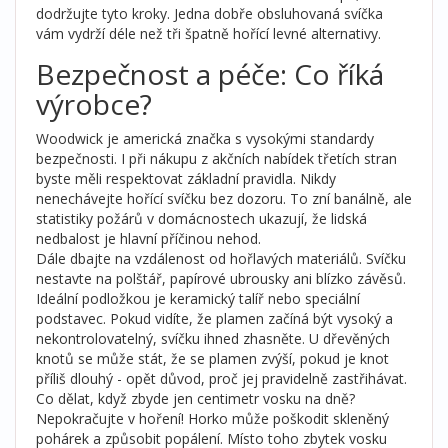
dodržujte tyto kroky. Jedna dobře obsluhovaná svíčka
vám vydrží déle než tři špatně hořící levné alternativy.
Bezpečnost a péče: Co říká
výrobce?
Woodwick je americká značka s vysokými standardy
bezpečnosti. I při nákupu z akčních nabídek třetích stran
byste měli respektovat základní pravidla. Nikdy
nenechávejte hořící svíčku bez dozoru. To zní banálně, ale
statistiky požárů v domácnostech ukazují, že lidská
nedbalost je hlavní příčinou nehod.
Dále dbajte na vzdálenost od hořlavých materiálů. Svíčku
nestavte na polštář, papírové ubrousky ani blízko závěsů.
Ideální podložkou je keramický talíř nebo speciální
podstavec. Pokud vidíte, že plamen začíná být vysoký a
nekontrolovatelný, svíčku ihned zhasněte. U dřevěných
knotů se může stát, že se plamen zvýší, pokud je knot
příliš dlouhý - opět důvod, proč jej pravidelně zastřihávat.
Co dělat, když zbyde jen centimetr vosku na dně?
Nepokračujte v hoření! Horko může poškodit skleněný
pohárek a způsobit popálení. Místo toho zbytek vosku