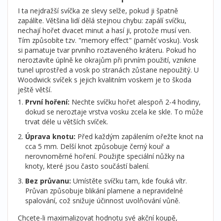
I ta nejdražší svíčka ze slevy selže, pokud ji špatně
zapálíte. Většina lidí dělá stejnou chybu: zapálí svíčku,
nechají hořet dvacet minut a hasí ji, protože musí ven.
Tím způsobíte tzv. "memory effect" (paměť vosku). Vosk
si pamatuje tvar prvního roztaveného kráteru. Pokud ho
neroztavíte úplně ke okrajům při prvním použití, vznikne
tunel uprostřed a vosk po stranách zůstane nepoužitý. U
Woodwick svíček s jejich kvalitním voskem je to škoda
ještě větší.
První hoření:
Nechte svíčku hořet alespoň 2-4 hodiny,
dokud se neroztaje vrstva vosku zcela ke skle. To může
trvat déle u větších svíček.
Úprava knotu:
Před každým zapálením ořežte knot na
cca 5 mm. Delší knot způsobuje černý kouř a
nerovnoměrné hoření. Použijte speciální nůžky na
knoty, které jsou často součástí balení.
Bez průvanu:
Umístěte svíčku tam, kde fouká vítr.
Průvan způsobuje blikání plamene a nepravidelné
spalování, což snižuje účinnost uvolňování vůně.
Chcete-li maximalizovat hodnotu své akční koupě,