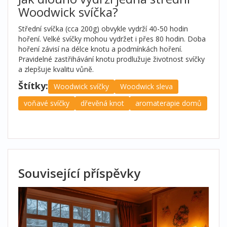
Woodwick svíčka?
Střední svíčka (cca 200g) obvykle vydrží 40-50 hodin
hoření. Velké svíčky mohou vydržet i přes 80 hodin. Doba
hoření závisí na délce knotu a podmínkách hoření.
Pravidelné zastřihávání knotu prodlužuje životnost svíčky
a zlepšuje kvalitu vůně.
Štítky:
Woodwick svíčky
Woodwick sleva
voňavé svíčky
dřevěná knot
aromaterapie domů
Související příspěvky