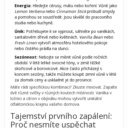
Energia:
Hledejte citrusy, mátu nebo koření. Vůně jako
Lemon Verbena
nebo
Cinnamon Stick
probudí smysly
a pomohou se soustředit. Jsou skvělé do pracovního
studia nebo kuchyně.
Únik:
Potřebujete-li se vypnout, sáhněte po vanilkách,
santalovém dřevě nebo květinách.
Vanilla Bean
nebo
Fresh Linen
vytvoří atmosféru hotelového pokoje
nebo čistého prádla na slunci.
Sezónnost:
Nebojte se měnit vůně podle ročních
období. V létě lehké ovocné tóny, v zimě těžké
skořicové a borovicové. Akce často přicházejí s
koncem sezóny, takže můžete koupit zimní vůně v létě
za zlomek ceny a uskladnit je do prosince.
Máte rádi specifickou kombinaci? Zkuste mixovat. Zapalte
dvě různé svíčky v různých koutech místnosti. Vanilka v
ložnici a citron v obýváku mohou vytvořit unikátní
olfaktorickou krajinu vašeho domova.
Tajemství prvního zapálení:
Proč nesmíte uspěchat