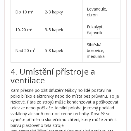
Levandule,
Do 10 m²
2-3 kapky
citron
Eukalypt,
10-20 m²
3-5 kapek
čajovník
Sibiřská
Nad 20 m²
5-8 kapek
borovice,
meduňka
4. Umístění přístroje a
ventilace
Kam přesně položit difuzér? Někdy ho lidé postaví na
polici blízko elektroniky nebo do místa bez průvanu. To je
rizikové. Pára ze strojů může kondenzovat a poškozovat
televize nebo počítače. Ideální poloha je rovný podklad
vzdálený alespoň metr od cenné techniky. Rovněž se
vyhněte přímému slunečnímu záření, který může změnit
barvu plastového těla stroje.