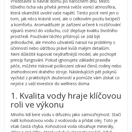
Představte si návrat domů po náročném dnu. Místo
tíživého ticha vás přivítá jemná svěže vonící atmosféra,
která okamžitě uvolní vaše napětí. Tento pocit není jen o
tom, jak něco krásně voní, ale o celkovém pocitu bezpečí
a komfortu.
Aromadifuzér
je zařízení určené k rozšiřování
výparů esencí do vzduchu, což zlepšuje kvalitu životního
prostředí.
Používání těchto přístrojů se zdá být
jednoduché, ale mnoho uživatelů narazí na problémy s
účinností nebo údržbou právě kvůli malým detailům.
Není důležité kupovat nejdraftnější model, ale pochopit
princip fungování. Pokud ignorujete základní pravidla
péče, můžete riskovat poškození zdraví členů rodiny nebo
znehodnocení drahého stroje. Následujících pět pokynů
vychází z praktických zkušeností a pomůže vám získat co
nejvíce z vaší investice do wellness doma.
1. Kvalita vody hraje klíčovou
roli ve výkonu
Mnoho lidí bere vodu v difuzéru jako samozřejmost. Stačí
nalít kohoutovou vodu z vodovodu a přidat olej. Toto je
však častá chyba. Kohoutová voda obsahuje minerály,