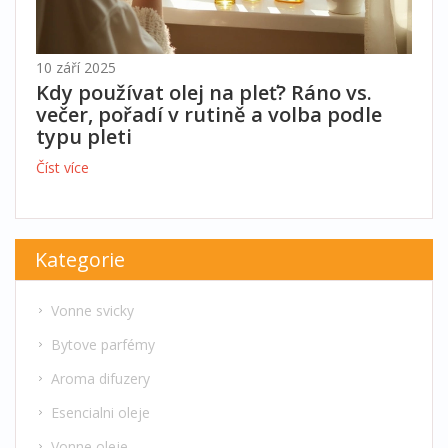
10 září 2025
Kdy používat olej na pleť? Ráno vs.
večer, pořadí v rutině a volba podle
typu pleti
Číst více
Kategorie
Vonne svicky
Bytove parfémy
Aroma difuzery
Esencialni oleje
Vonne oleje