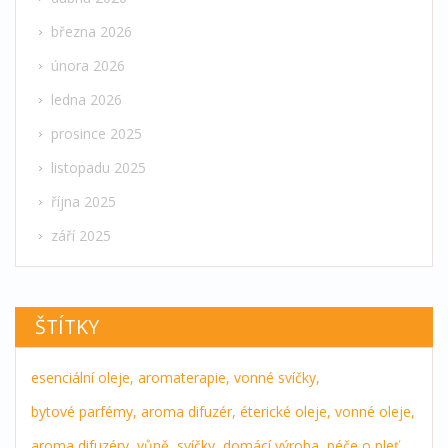
března 2026
února 2026
ledna 2026
prosince 2025
listopadu 2025
října 2025
září 2025
ŠTÍTKY
esenciální oleje,
aromaterapie,
vonné svíčky,
bytové parfémy,
aroma difuzér,
éterické oleje,
vonné oleje,
aroma difuzéry,
vůně,
svíčky,
domácí výroba,
péče o pleť,