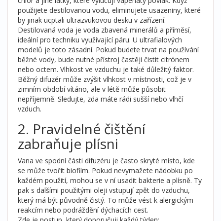
chlor a jiné látky, které vylučují vápenatý povlak. Když
použijete destilovanou vodu, eliminujete usazeniny, které
by jinak ucptali ultrazvukovou desku v zařízení.
Destilovaná voda
je voda zbavená minerálů a příměsí,
ideální pro techniku využívající páru.
U ultrafialových
modelů je toto zásadní. Pokud budete trvat na používání
běžné vody, bude nutné přístroj častěji čistit citrónem
nebo octem. Vlhkost ve vzduchu je také důležitý faktor.
Běžný difuzér může zvýšit vlhkost v místnosti, což je v
zimním období vítáno, ale v létě může působit
nepříjemně. Sledujte, zda máte rádi sušší nebo vlhčí
vzduch.
2. Pravidelné čištění
zabraňuje plísni
Vana ve spodní části difuzéru je často skryté místo, kde
se může tvořit biofilm. Pokud nevymažete nádobku po
každém použití, mohou se v ní usadit bakterie a plísně. Ty
pak s dalšími použitými oleji vstupují zpět do vzduchu,
který má být původně čistý. To může vést k alergickým
reakcím nebo podráždění dýchacích cest.
Zde je postup, který doporučuji každý týden: