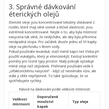
3. Správné dávkování
éterických olejů
Eterické oleje
jsou koncentrované tekutiny získávané z
rostlin, které mají silné vonivé a léčivé vlastnosti.
Jsou
extrémně koncentrované. Nejde o to, aby byla místnost
nasycena tak silně, že nedýcháte, ale aby byla přítomna
nenápadná stopa. Pro začátek zkuste jednu až tři kapky
oleje na plechovku s litrem vody.
Pokud používáte levanduli, stačí méně kapcí než třeba při
použití eukalyptu, který je intenzivnější. Existují konkrétní
poměry pro různé typy prostor. Malý pokojík vyžaduje
méně oleje než obývánek. Přehnané používání vede k
„olfaktorickému nasycení“ - když už nevnímáte vůni, ale
stále ji cítíte nepříjemně. To také způsobuje, že se
spotřebujete rychleji.
Návod na dávkování podle velikosti místnosti
Doporučené
Velikost
množství
Typ oleje
místnosti
kapek