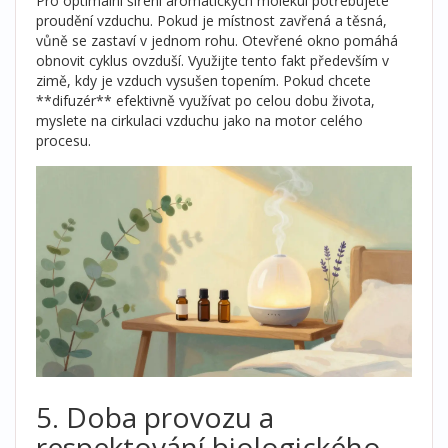
Pro optimální šíření aromatických molekul potřebujete
proudění vzduchu. Pokud je místnost zavřená a těsná,
vůně se zastaví v jednom rohu. Otevřené okno pomáhá
obnovit cyklus ovzduší. Využijte tento fakt především v
zimě, kdy je vzduch vysušen topením. Pokud chcete
**difuzér** efektivně využívat po celou dobu života,
myslete na cirkulaci vzduchu jako na motor celého
procesu.
5. Doba provozu a
respektování biologického