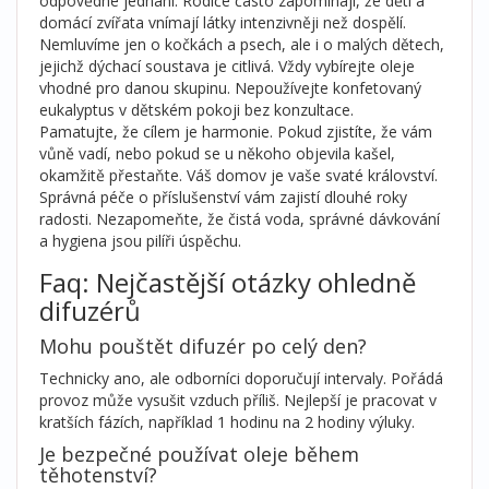
odpovědné jednání. Rodiče často zapomínají, že děti a
domácí zvířata vnímají látky intenzivněji než dospělí.
Nemluvíme jen o kočkách a psech, ale i o malých dětech,
jejichž dýchací soustava je citlivá. Vždy vybírejte oleje
vhodné pro danou skupinu. Nepoužívejte konfetovaný
eukalyptus v dětském pokoji bez konzultace.
Pamatujte, že cílem je harmonie. Pokud zjistíte, že vám
vůně vadí, nebo pokud se u někoho objevila kašel,
okamžitě přestaňte. Váš domov je vaše svaté království.
Správná péče o příslušenství vám zajistí dlouhé roky
radosti. Nezapomeňte, že čistá voda, správné dávkování
a hygiena jsou pilíři úspěchu.
Faq: Nejčastější otázky ohledně
difuzérů
Mohu pouštět difuzér po celý den?
Technicky ano, ale odborníci doporučují intervaly. Pořádá
provoz může vysušit vzduch příliš. Nejlepší je pracovat v
kratších fázích, například 1 hodinu na 2 hodiny výluky.
Je bezpečné používat oleje během
těhotenství?