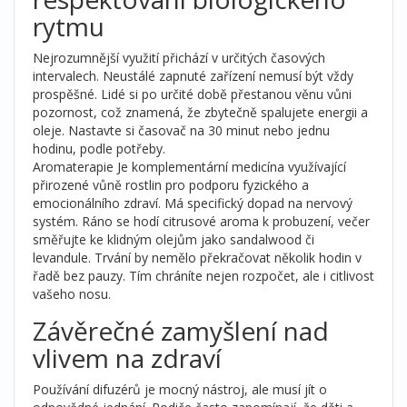
rytmu
Nejrozumnější využití přichází v určitých časových
intervalech. Neustálé zapnuté zařízení nemusí být vždy
prospěšné. Lidé si po určité době přestanou věnu vůni
pozornost, což znamená, že zbytečně spalujete energii a
oleje. Nastavte si časovač na 30 minut nebo jednu
hodinu, podle potřeby.
Aromaterapie
Je komplementární medicína využívající
přirozené vůně rostlin pro podporu fyzického a
emocionálního zdraví.
Má specifický dopad na nervový
systém. Ráno se hodí citrusové aroma k probuzení, večer
směřujte ke klidným olejům jako sandalwood či
levandule. Trvání by nemělo překračovat několik hodin v
řadě bez pauzy. Tím chráníte nejen rozpočet, ale i citlivost
vašeho nosu.
Závěrečné zamyšlení nad
vlivem na zdraví
Používání difuzérů je mocný nástroj, ale musí jít o