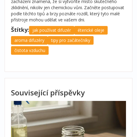
zacházení znamená, že si vytvoříte místo skutečného
zklidnění, nikoliv jen chemickou vůni. Začněte postupovat
podle těchto tipů a brzy poznáte rozdíl, který tyto malé
přístroje mohou udělat ve vašem dni.
Štítky:
jak používat difuzér
éterické oleje
aroma difuzéry
tipy pro začátečníky
čistota vzduchu
Související příspěvky