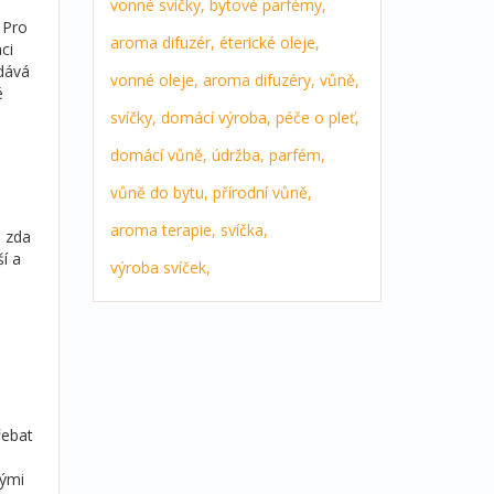
vonné svíčky,
bytové parfémy,
 Pro
aroma difuzér,
éterické oleje,
ci
odává
vonné oleje,
aroma difuzéry,
vůně,
é
svíčky,
domácí výroba,
péče o pleť,
domácí vůně,
údržba,
parfém,
vůně do bytu,
přírodní vůně,
aroma terapie,
svíčka,
, zda
í a
výroba svíček,
řebat
nými