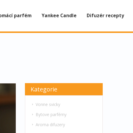
omácí parfém
Yankee Candle
Difuzér recepty
Kategorie
Vonne svicky
Bytove parfémy
Aroma difuzery