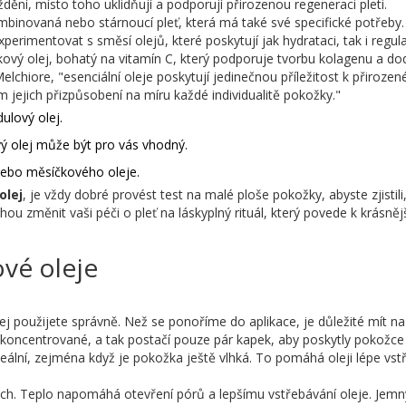
ění, místo toho uklidňují a podporují přirozenou regeneraci pleti.
mbinovaná nebo stárnoucí pleť, která má také své specifické potřeby.
rimentovat s směsí olejů, které poskytují jak hydrataci, tak i regula
ípkový olej, bohatý na vitamín C, který podporuje tvorbu kolagenu a d
elchiore, "esenciální oleje poskytují jedinečnou příležitost k přirozen
m jejich přizpůsobení na míru každé individualitě pokožky."
ulový olej.
ý olej může být pro vás vhodný.
nebo měsíčkového oleje.
olej
, je vždy dobré provést test na malé ploše pokožky, abyste zjistili
ou změnit vaši péči o pleť na láskyplný rituál, který povede k krásnějš
ové oleje
ej použijete správně. Než se ponoříme do aplikace, je důležité mít na
koncentrované, a tak postačí pouze pár kapek, aby poskytly pokožce
deální, zejména když je pokožka ještě vlhká. To pomáhá oleji lépe vst
rukách. Teplo napomáhá otevření pórů a lepšímu vstřebávání oleje. Jem