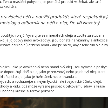
u. Tento masážní pohyb nejen pomáhá produkt vstřebat, ale také
ikaci těla.
ravidelné péči a použití produktů, které respektují její
metolog a odborník na péči o pleť, Dr. Jiří Novotný.
použitých olejů. Vyvarujte se minerálních olejů a zvolte za studena
 jako je jojobový nebo avokádový, jsou bohaté na vitamíny a antioxida
stává dalšího důležitého bodu - dbejte na to, aby esenciální oleje by
ejích, jako je avokádový nebo mandlový olej. Jsou výživné a poskytu
 doporučují lehčí oleje, jako je hroznový nebo jojobový olej, které
uklidňující oleje, jako je heřmánek nebo levandule.
dech, a vychutnejte si nejen fyzické, ale i psychické účinky olejů.
ohody a klidu, což může výrazně přispět k celkovému zdraví a kráse.
louhodobě krásné a zdravé pokožce.