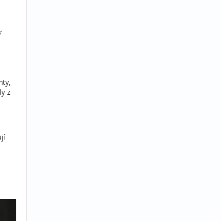
nty,
ly z
jí