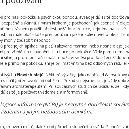
d pro naši pokožku a psychickou pohodu, avšak je důležité dodržova
 bezpečná a účinná. Prvním krokem je pochopení, jak esenciální oleje
při nesprávném použití přinést nežádoucí reakce, zejména na citlivé
osti na malé ploše kůže před použitím jakéhokoliv nového oleje. Ten
by mohly způsobit nepohodlí.
ů před jejich aplikací na pleť. Takzvané "carrier" nebo nosné oleje ja
ní pro zředění a usnadnění distribuce po pokožce. Vždy pamatujme n
mi silné, a proto postačí i malá množství směsi pro dosažení žádoucí
eje přímo na pokožku, ani je přijímat vnitřně bez odborných rad, jeli
otlivých
tělových olejů
. Některé výtažky, jako například čajovníkový o
určitými zdravotními obtížemi. Pokud si nejsme jisti, je vždy dobré
ovaným aromaterapeutem. Při současných studiích se ukazuje, že i kd
e důležité je používat uvědoměle a informovaně.
logické informace (NCBI) je nezbytné dodržovat správ
drážděním a jiným nežádoucím účinkům.
ém, tmavém místě, daleko od přímého slunečního světla. Sluneční zář