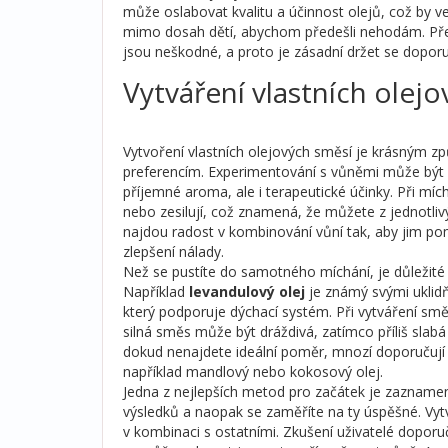
může oslabovat kvalitu a účinnost olejů, což by v
mimo dosah dětí, abychom předešli nehodám. Pře
jsou neškodné, a proto je zásadní držet se doporu
Vytváření vlastních olej
Vytvoření vlastních olejových směsí je krásným z
preferencím. Experimentování s vůněmi může být k
příjemné aroma, ale i terapeutické účinky. Při mích
nebo zesilují, což znamená, že můžete z jednotli
najdou radost v kombinování vůní tak, aby jim pom
zlepšení nálady.
Než se pustíte do samotného míchání, je důležité s
Například
levandulový olej
je známý svými uklid
který podporuje dýchací systém. Při vytváření směs
silná směs může být dráždivá, zatímco příliš slab
dokud nenajdete ideální poměr, mnozí doporučují za
například mandlový nebo kokosový olej.
Jedna z nejlepších metod pro začátek je zazname
výsledků a naopak se zaměříte na ty úspěšné. Vy
v kombinaci s ostatními. Zkušení uživatelé doporu