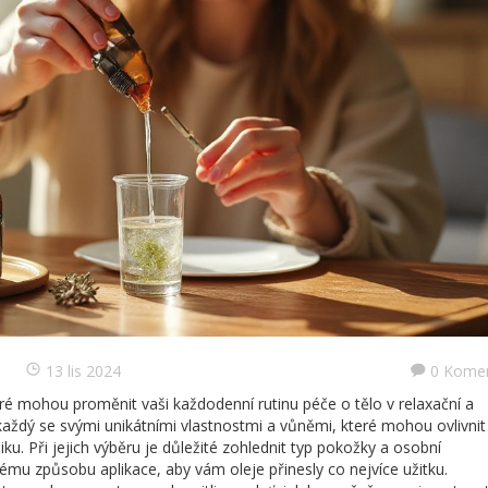
13 lis 2024
0 Kome
ré mohou proměnit vaši každodenní rutinu péče o tělo v relaxační a
, každý se svými unikátními vlastnostmi a vůněmi, které mohou ovlivnit
ku. Při jejich výběru je důležité zohlednit typ pokožky a osobní
mu způsobu aplikace, aby vám oleje přinesly co nejvíce užitku.