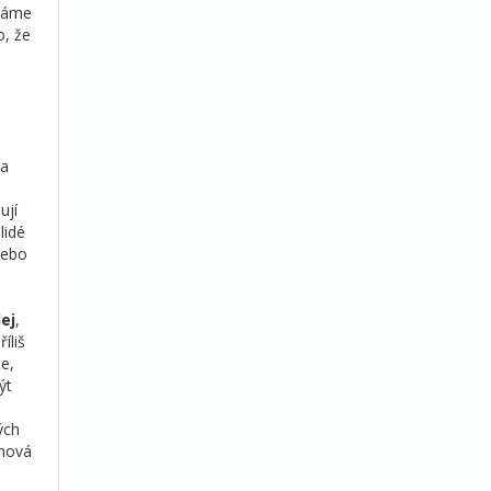
áváme
, že
 a
ují
lidé
nebo
ej
,
íliš
e,
ýt
ých
chová