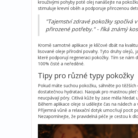
krouživými pohyby poté olej nanášejte na pokožk
stimuluje krevní oběh a podporuje přirozenou detox
"Tajemství zdravé pokožky spočívá v p
přirozené potřeby." - říká známý kos
Kromě samotné aplikace je klíčové dbát na kvalitu 
lisované oleje přírodní povahy. Tyto druhy olejů,
které podporují regeneraci pokožky. Tím se nám do
100% čisté a neředěné.
Tipy pro různé typy pokožky
Pokud máte suchou pokožku, sáhněte po těžších ol
dostatečnou hydrataci. Naopak pro mastnou pleť se
neucpávají póry. Citlivá kůže by zase měla hledat 
Během aplikace oleje si udělejte čas na nádech a vý
Příjemná vůně a relaxační dotyk umocňují pocit p
Nezapomínejte, že pravidelná péče je cestou k d