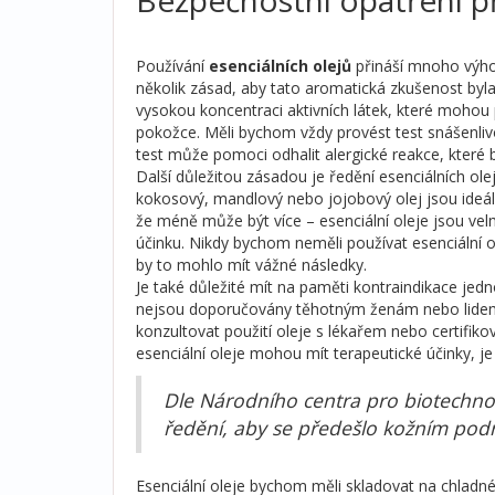
Používání
esenciálních olejů
přináší mnoho výho
několik zásad, aby tato aromatická zkušenost byla
vysokou koncentraci aktivních látek, které mohou 
pokožce. Měli bychom vždy provést test snášenliv
test může pomoci odhalit alergické reakce, které 
Další důležitou zásadou je ředění esenciálních olej
kokosový, mandlový nebo jojobový olej jsou ideál
že méně může být více – esenciální oleje jsou vel
účinku. Nikdy bychom neměli používat esenciální ol
by to mohlo mít vážné následky.
Je také důležité mít na paměti kontraindikace jedn
nejsou doporučovány těhotným ženám nebo lidem s 
konzultovat použití oleje s lékařem nebo certifik
esenciální oleje mohou mít terapeutické účinky, j
Dle Národního centra pro biotechno
ředění, aby se předešlo kožním po
Esenciální oleje bychom měli skladovat na chladn