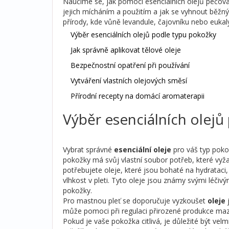
Naučíme se, jak pomocí esenciálních olejů pečova
jejich mícháním a použitím a jak se vyhnout běž
přírody, kde vůně levandule, čajovníku nebo eukal
Výběr esenciálních olejů podle typu pokožky
Jak správně aplikovat tělové oleje
Bezpečnostní opatření při používání
Vytváření vlastních olejových směsí
Přírodní recepty na domácí aromaterapii
Výběr esenciálních olejů
Vybrat správné
esenciální oleje
pro váš typ pokož
pokožky má svůj vlastní soubor potřeb, které vy
potřebujete oleje, které jsou bohaté na hydrataci
vlhkost v pleti. Tyto oleje jsou známy svými léči
pokožky.
Pro mastnou pleť se doporučuje vyzkoušet
oleje
j
může pomoci při regulaci přirozené produkce mazu.
Pokud je vaše pokožka citlivá, je důležité být vel