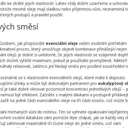
edlo ke ztrátě jejich vlastností. Lahev vždy dobře uzavřeme a uchov
stože mnohé oleje mají sladkou nebo příjemnou vůni, neznamená to
čených postupů a pravidel použití.
ových směsí
působem, jak přizpůsobit
esenciální oleje
vašim osobním potřebám
reativní proces, který umožňuje objevit kombinace přinášející nejen
ání olejů je dobré si uvědomit, že jejich vlastnosti se vzájemně doplň
vých složek vytěžit maximum, pokud je používáte promyšleně. Někteří 
áhaly relaxovat, zatímco jiní hledají směsi pro posílení soustředění 
eznámit se s vlastnostmi esenciálních olejů, které máte k dispozici.
ňujícími účinky a může být dokonalým partnerem pro
eukalyptový ol
í je také dobré věnovat pozornost koncentraci jednotlivých olejů – př
á nemusí být efektivní. Začněte s malými dávkami a postupně přidávejt
čít na jedné části esenciálního oleje na tři části nosiče, což může b
nání míchaných vůní do notesu. Tím se vyhnete opakování nepříjemn
tvoření osobní databáze vám pomůže lépe chápat, jak se každý olej 
čují zahrnovat maximálně tři různé oleje do jedné směsi, což vám