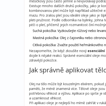
měsíčkový jsou často jemné a nevyvolávají podrážd
Existuje mnoho dalších druhů pokožky, jako je ko
kombinovanou pleť může být například užitečné expe
mazu. Pro zralou pleť jsou ideální oleje jako je š
pleti pružnost. Podle odborníka na bylinky, Johna M
péči o pleť, přičemž jejich rozmanitost činí možný
Suchá pokožka: Vyzkoušejte růžový nebo levand
Mastná pokožka: Olej z čajovníku nebo citronov
Citlivá pokožka: Zvažte použití heřmánkového 
Nezapomeňte, že když zkoušíte nový
esenciální 
dojde k nějaké reakci. Správné esenciální oleje moh
zdravější pokožce.
Jak správně aplikovat těl
Olej na tělo může být kouzelným elixírem, pokud j
paměti, že méně znamená více. Tělové oleje jsou 
potřebnou vlhkost a výživu. Aplikace po sprše je i
a uzamknout vlhkost.
Při aplikaci oleje je nejlepší ho mírně zahřát v 