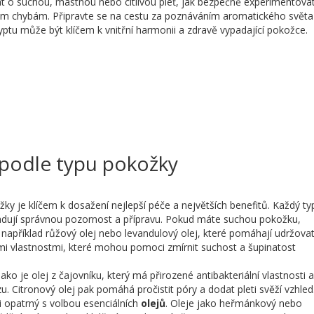
t o suchou, mastnou nebo citlivou pleť, jak bezpečně experimentovat
ným chybám. Připravte se na cestu za poznáváním aromatického světa
yptu může být klíčem k vnitřní harmonii a zdravě vypadající pokožce.
 podle typu pokožky
ky je klíčem k dosažení nejlepší péče a největších benefitů. Každý ty
žadují správnou pozornost a přípravu. Pokud máte suchou pokožku,
, například růžový olej nebo levandulový olej, které pomáhají udržova
vými vlastnostmi, které mohou pomoci zmírnit suchost a šupinatost
ako je olej z čajovníku, který má přirozené antibakteriální vlastnosti a
 Citronový olej pak pomáhá pročistit póry a dodat pleti svěží vzhled
mi opatrný s volbou esenciálních
olejů
. Oleje jako heřmánkový nebo