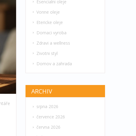
Esencialni oleje
Vonne oleje
Etericke oleje
Domaci vyroba
Zdravi a wellness
Zivotni styl
Domov a zahrada
ARCHIV
ntáře
srpna 2026
července 2026
června 2026