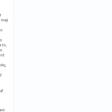
t
 mají
to
ko
a to,
ho
kož
lej,
yž
né
ení