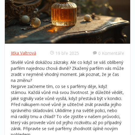
Jitka Valtrová
19 bře 2025
0 Komentáře
Skvělé vůně dokážou zázraky. Ale co když se váš oblíbený
parfém najednou chová divně? Zkažený parfém vás může
zradit v nejméně vhodný moment. Jak poznat, že je čas
na změnu?
Nejprve začneme tím, co se s parfémy děje, když
stárnou. Každá vůně má svou životnost. Je důležité vědět,
jaké signály vaše vůně vysílá, když přestává být v kondici.
Před nákupem nové vůně je užitečné znát pravidla jejího
správného skladování. Uklidíme ji na světlé polici, nebo
má raději tmu a chlad? To vše zjistíte v našem průvodci,
který vás provede vůní od jejího rozkvětu až po případný
zánik. Připravte se své parfémy zhodnotit úplně novým
pohledem.