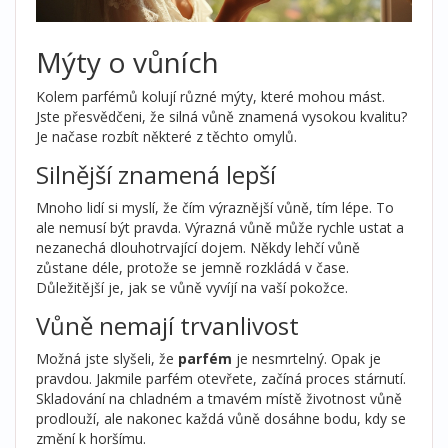
Mýty o vůních
Kolem parfémů kolují různé mýty, které mohou mást.
Jste přesvědčeni, že silná vůně znamená vysokou kvalitu?
Je načase rozbít některé z těchto omylů.
Silnější znamená lepší
Mnoho lidí si myslí, že čím výraznější vůně, tím lépe. To
ale nemusí být pravda. Výrazná vůně může rychle ustat a
nezanechá dlouhotrvající dojem. Někdy lehčí vůně
zůstane déle, protože se jemně rozkládá v čase.
Důležitější je, jak se vůně vyvíjí na vaší pokožce.
Vůně nemají trvanlivost
Možná jste slyšeli, že
parfém
je nesmrtelný. Opak je
pravdou. Jakmile parfém otevřete, začíná proces stárnutí.
Skladování na chladném a tmavém místě životnost vůně
prodlouží, ale nakonec každá vůně dosáhne bodu, kdy se
změní k horšímu.