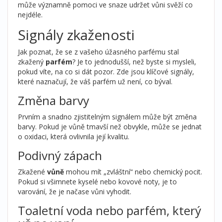
může významně pomoci ve snaze udržet vůni svěží co
nejdéle.
Signály zkaženosti
Jak poznat, že se z vašeho úžasného parfému stal
zkažený
parfém
? Je to jednodušší, než byste si mysleli,
pokud víte, na co si dát pozor. Zde jsou klíčové signály,
které naznačují, že váš parfém už není, co býval.
Změna barvy
Prvním a snadno zjistitelným signálem může být změna
barvy. Pokud je vůně tmavší než obvykle, může se jednat
o oxidaci, která ovlivnila její kvalitu.
Podivný zápach
Zkažené
vůně
mohou mít „zvláštní“ nebo chemický pocit.
Pokud si všimnete kyselé nebo kovové noty, je to
varování, že je načase vůni vyhodit.
Toaletní voda nebo parfém, který