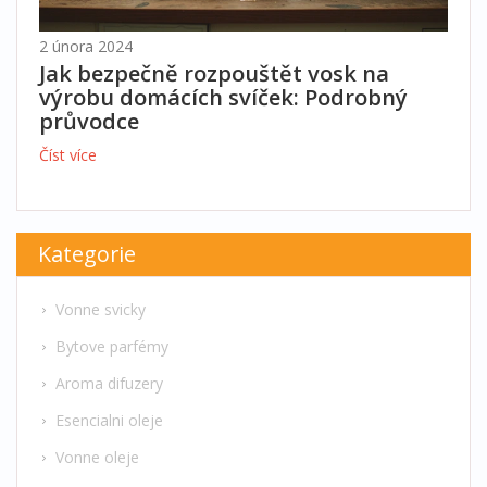
2 února 2024
Jak bezpečně rozpouštět vosk na
výrobu domácích svíček: Podrobný
průvodce
Číst více
Kategorie
Vonne svicky
Bytove parfémy
Aroma difuzery
Esencialni oleje
Vonne oleje