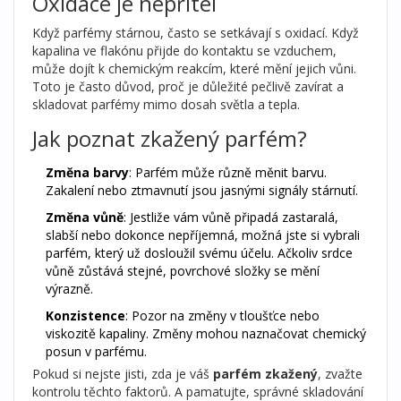
Oxidace je nepřítel
Když parfémy stárnou, často se setkávají s oxidací. Když
kapalina ve flakónu přijde do kontaktu se vzduchem,
může dojít k chemickým reakcím, které mění jejich vůni.
Toto je často důvod, proč je důležité pečlivě zavírat a
skladovat parfémy mimo dosah světla a tepla.
Jak poznat zkažený parfém?
Změna barvy
: Parfém může různě měnit barvu.
Zakalení nebo ztmavnutí jsou jasnými signály stárnutí.
Změna vůně
: Jestliže vám vůně připadá zastaralá,
slabší nebo dokonce nepříjemná, možná jste si vybrali
parfém, který už dosloužil svému účelu. Ačkoliv srdce
vůně zůstává stejné, povrchové složky se mění
výrazně.
Konzistence
: Pozor na změny v tloušťce nebo
viskozitě kapaliny. Změny mohou naznačovat chemický
posun v parfému.
Pokud si nejste jisti, zda je váš
parfém zkažený
, zvažte
kontrolu těchto faktorů. A pamatujte, správné skladování