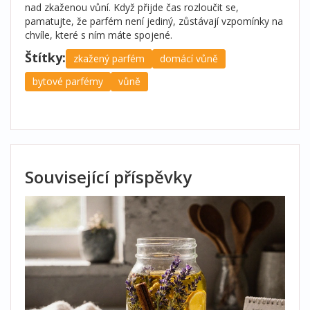
nad zkaženou vůní. Když přijde čas rozloučit se,
pamatujte, že parfém není jediný, zůstávají vzpomínky na
chvíle, které s ním máte spojené.
Štítky:
zkažený parfém
domácí vůně
bytové parfémy
vůně
Související příspěvky