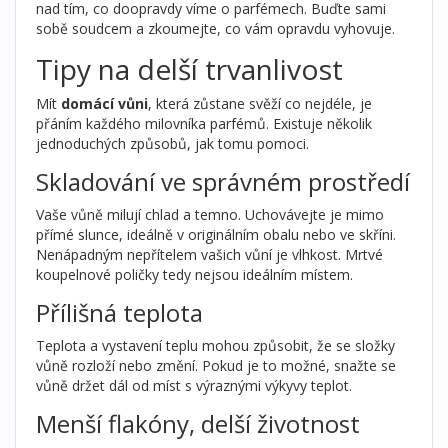
nad tím, co doopravdy víme o parfémech. Buďte sami
sobě soudcem a zkoumejte, co vám opravdu vyhovuje.
Tipy na delší trvanlivost
Mít
domácí vůni
, která zůstane svěží co nejdéle, je
přáním každého milovníka parfémů. Existuje několik
jednoduchých způsobů, jak tomu pomoci.
Skladování ve správném prostředí
Vaše vůně milují chlad a temno. Uchovávejte je mimo
přímé slunce, ideálně v originálním obalu nebo ve skříni.
Nenápadným nepřítelem vašich vůní je vlhkost. Mrtvé
koupelnové poličky tedy nejsou ideálním místem.
Přílišná teplota
Teplota a vystavení teplu mohou způsobit, že se složky
vůně rozloží nebo změní. Pokud je to možné, snažte se
vůně držet dál od míst s výraznými výkyvy teplot.
Menší flakóny, delší životnost