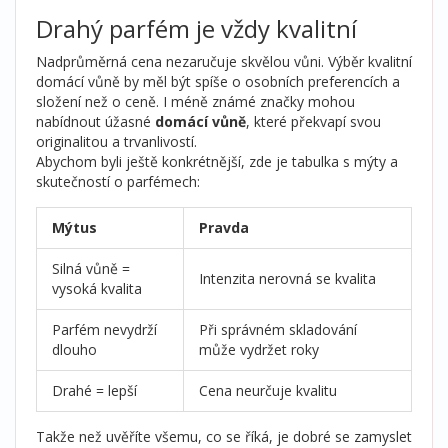
Drahý parfém je vždy kvalitní
Nadprůměrná cena nezaručuje skvělou vůni. Výběr kvalitní
domácí vůně by měl být spíše o osobních preferencích a
složení než o ceně. I méně známé značky mohou
nabídnout úžasné
domácí vůně
, které překvapí svou
originalitou a trvanlivostí.
Abychom byli ještě konkrétnější, zde je tabulka s mýty a
skutečností o parfémech:
Mýtus
Pravda
Silná vůně =
Intenzita nerovná se kvalita
vysoká kvalita
Parfém nevydrží
Při správném skladování
dlouho
může vydržet roky
Drahé = lepší
Cena neurčuje kvalitu
Takže než uvěříte všemu, co se říká, je dobré se zamyslet