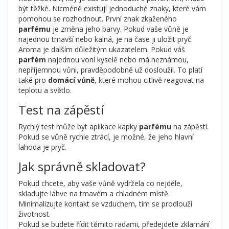
být těžké. Nicméně existují jednoduché znaky, které vám
pomohou se rozhodnout. První znak zkaženého
parfému
je změna jeho barvy. Pokud vaše vůně je
najednou tmavší nebo kalná, je na čase ji uložit pryč.
Aroma je dalším důležitým ukazatelem. Pokud váš
parfém
najednou voní kyselě nebo má neznámou,
nepříjemnou vůni, pravděpodobně už dosloužil. To platí
také pro
domácí vůně
, které mohou citlivě reagovat na
teplotu a světlo.
Test na zápěstí
Rychlý test může být aplikace kapky
parfému
na zápěstí.
Pokud se vůně rychle ztrácí, je možné, že jeho hlavní
lahoda je pryč.
Jak správně skladovat?
Pokud chcete, aby vaše vůně vydržela co nejdéle,
skladujte láhve na tmavém a chladném místě.
Minimalizujte kontakt se vzduchem, tím se prodlouží
životnost.
Pokud se budete řídit těmito radami, předejdete zklamání