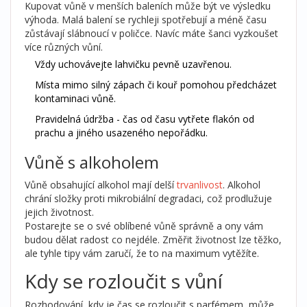
Kupovat vůně v menších baleních může být ve výsledku
výhoda. Malá balení se rychleji spotřebují a méně času
zůstávají slábnoucí v poličce. Navíc máte šanci vyzkoušet
více různých vůní.
Vždy uchovávejte lahvičku pevně uzavřenou.
Místa mimo silný zápach či kouř pomohou předcházet
kontaminaci vůně.
Pravidelná údržba - čas od času vytřete flakón od
prachu a jiného usazeného nepořádku.
Vůně s alkoholem
Vůně obsahující alkohol mají delší
trvanlivost
. Alkohol
chrání složky proti mikrobiální degradaci, což prodlužuje
jejich životnost.
Postarejte se o své oblíbené vůně správně a ony vám
budou dělat radost co nejdéle. Změřit životnost lze těžko,
ale tyhle tipy vám zaručí, že to na maximum vytěžíte.
Kdy se rozloučit s vůní
Rozhodování, kdy je čas se rozloučit s parfémem, může