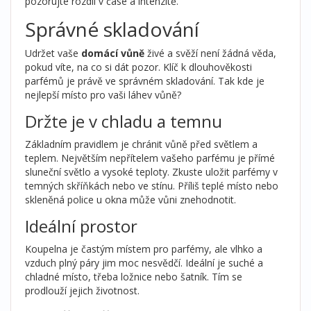
pozorujte rozdíl v čase a intenzitě.
Správné skladování
Udržet vaše
domácí vůně
živé a svěží není žádná věda,
pokud víte, na co si dát pozor. Klíč k dlouhověkosti
parfémů je právě ve správném skladování. Tak kde je
nejlepší místo pro vaši láhev vůně?
Držte je v chladu a temnu
Základním pravidlem je chránit vůně před světlem a
teplem. Největším nepřítelem vašeho parfému je přímé
sluneční světlo a vysoké teploty. Zkuste uložit parfémy v
temných skříňkách nebo ve stínu. Příliš teplé místo nebo
skleněná police u okna může vůni znehodnotit.
Ideální prostor
Koupelna je častým místem pro parfémy, ale vlhko a
vzduch plný páry jim moc nesvědčí. Ideální je suché a
chladné místo, třeba ložnice nebo šatník. Tím se
prodlouží jejich životnost.