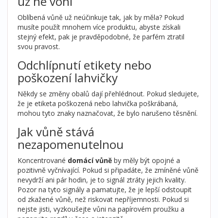
už ne voní
Oblíbená vůně už neúčinkuje tak, jak by měla? Pokud
musíte použít mnohem více produktu, abyste získali
stejný efekt, pak je pravděpodobné, že parfém ztratil
svou pravost.
Odchlípnutí etikety nebo
poškození lahvičky
Někdy se změny obalů dají přehlédnout. Pokud sledujete,
že je etiketa poškozená nebo lahvička poškrábaná,
mohou tyto znaky naznačovat, že bylo narušeno těsnění.
Jak vůně stává
nezapomenutelnou
Koncentrované
domácí vůně
by měly být opojné a
pozitivně vyčnívající. Pokud si připadáte, že zmíněné vůně
nevydrží ani pár hodin, je to signál ztráty jejich kvality.
Pozor na tyto signály a pamatujte, že je lepší odstoupit
od zkažené vůně, než riskovat nepříjemnosti. Pokud si
nejste jisti, vyzkoušejte vůni na papírovém proužku a