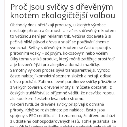
Proč jsou svíčky s dřevěným
knotem ekologičtější volbou
Obchody dnes přetékají produkty, u kterých výrobce
naslibuje přírodu a šetrnost. U svíček s dřevěným knotem
to většinou není jen reklamní trik. Většina dodavatelů si
pečlivě hlídá původ dřeva a snaží se používání chemie
vynechat. Svíčky s dřevěným knotem se často spojují s
přírodními vosky – sójovým, kokosovým nebo včelím.
Díky tomu vzniká produkt, který méně zatěžuje prostředí
a je bezpečnější i pro alergiky a domácí mazlíčky.
Samotný výrobní proces bývá transparentnější. Výrobci
často nabízejí kompletní seznam složek a netají, odkud
dřevo pochází. Zatímco levné parafínové svíčky přivážíme
z velkých továren, dřevěné knoty si můžete obstarat i z
českých truhlářství. Je příjemné vědět, že nesvítíte ropou,
ale kouskem českého lesa nebo stromu.
Někteří tvrdí, že dřevěné svíčky přispívají k ochraně
přírody. Když se rozhlédnete po nabídce, často jsou
spojeny s FSC certifikací – to znamená, že dřevo pochází
z udržitelně obhospodařovaných lesů. Tohle je záruka, že
se kvůli krásnému světélku nekácí v pralesích nelegálně. Je