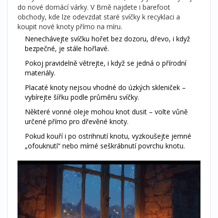
do nové domácí várky. V Brně najdete i barefoot
obchody, kde lze odevzdat staré svíčky k recyklaci a
koupit nové knoty přímo na míru.
Nenechávejte svíčku hořet bez dozoru, dřevo, i když
bezpečné, je stále hořlavé.
Pokoj pravidelně větrejte, i když se jedná o přírodní
materiály.
Placaté knoty nejsou vhodné do úzkých skleniček –
vybírejte šířku podle průměru svíčky.
Některé vonné oleje mohou knot dusit – volte vůně
určené přímo pro dřevěné knoty.
Pokud kouří i po ostrihnutí knotu, vyzkoušejte jemné
„ofouknutí“ nebo mírné seškrábnutí povrchu knotu.