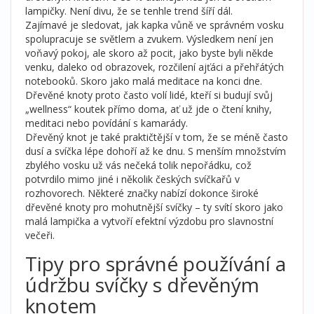
lampičky. Není divu, že se tenhle trend šíří dál.
Zajímavé je sledovat, jak kapka vůně ve správném vosku
spolupracuje se světlem a zvukem. Výsledkem není jen
voňavý pokoj, ale skoro až pocit, jako byste byli někde
venku, daleko od obrazovek, rozčilení ajťáci a přehřátých
notebooků. Skoro jako malá meditace na konci dne.
Dřevěné knoty proto často volí lidé, kteří si budují svůj
„wellness“ koutek přímo doma, ať už jde o čtení knihy,
meditaci nebo povídání s kamarády.
Dřevěný knot je také praktičtější v tom, že se méně často
dusí a svíčka lépe dohoří až ke dnu. S menším množstvím
zbylého vosku už vás nečeká tolik nepořádku, což
potvrdilo mimo jiné i několik českých svíčkařů v
rozhovorech. Některé značky nabízí dokonce široké
dřevěné knoty pro mohutnější svíčky – ty svítí skoro jako
malá lampička a vytvoří efektní výzdobu pro slavnostní
večeři.
Tipy pro správné používání a
údržbu svíčky s dřevěným
knotem