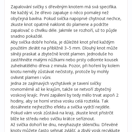
Zapalování svíčky s dřevěným knotem má svá specifika.
Ne každý ví, že dřevo zapaluje o něco pomaleji než
obyčejná bavlna. Pokud svíčka napoprvé chytnout nechce,
zkuste knot opatrně naklonit do plamene a podržte
zapalovač o chvilku déle. Jakmile se rozhoří, už to půjde
snadno pokaždé.
Aby svíčka dobře hořela, je důležité knot před každým
použitím zkrátit na přibližně 3–5 mm. Dlouhý knot může
silněji praskat a zbytečně krotit plamen. Jednoduše ho
zastřihněte malými nůžkami nebo prsty odlomte kousek
zuhelnatělého dřeva z minula. Pozor, při hoření by kolem
knotu neměly zůstávat nečistoty, protože by mohly
ovlivnit plamen i vůni.
Jedna ze zajímavých vychytávek je tavení svíčky
rovnoměrně až ke krajům, takže se netvoří zbytečný
voskový krajíc. První zapálení by tedy mělo trvat aspoň 2
hodiny, aby se horní vrstva vosku celá roztekla. Tak
dosáhnete nejhezčího efektu a svíčka vydrží nejdéle.
Pokud vám vosk zůstává na kraji, zkuste knot přistrčit
blíže ke středu nebo svíčku krátce seříznout.
Až svíčka dohoří ke dnu, nevyhazujte skleničku. Dřevěné
knoty můžete často sehnat zvlášť, a zbylý vosk recyklujte