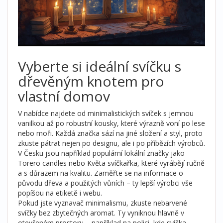
Vyberte si ideální svíčku s
dřevěným knotem pro
vlastní domov
V nabídce najdete od minimalistických svíček s jemnou
vanilkou až po robustní kousky, které výrazně voní po lese
nebo moři. Každá značka sází na jiné složení a styl, proto
zkuste pátrat nejen po designu, ale i po příbězích výrobců.
V Česku jsou například populární lokální značky jako
Torero candles nebo Květa svíčkařka, které vyrábějí ručně
a s důrazem na kvalitu. Zaměřte se na informace o
původu dřeva a použitých vůních – ty lepší výrobci vše
popíšou na etiketě i webu.
Pokud jste vyznavač minimalismu, zkuste nebarvené
svíčky bez zbytečných aromat. Ty vyniknou hlavně v
otevřeném prostoru – například na polici, kde svíčka