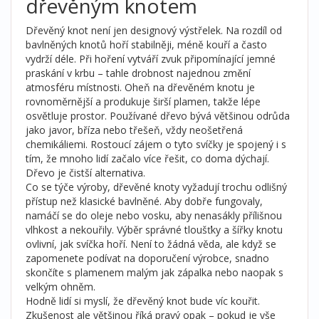
dřevěným knotem
Dřevěný knot není jen designový výstřelek. Na rozdíl od
bavlněných knotů hoří stabilněji, méně kouří a často
vydrží déle. Při hoření vytváří zvuk připomínající jemné
praskání v krbu – tahle drobnost najednou změní
atmosféru místnosti. Oheň na dřevěném knotu je
rovnoměrnější a produkuje širší plamen, takže lépe
osvětluje prostor. Používané dřevo bývá většinou odrůda
jako javor, bříza nebo třešeň, vždy neošetřená
chemikáliemi. Rostoucí zájem o tyto svíčky je spojený i s
tím, že mnoho lidí začalo více řešit, co doma dýchají.
Dřevo je čistší alternativa.
Co se týče výroby, dřevěné knoty vyžadují trochu odlišný
přístup než klasické bavlněné. Aby dobře fungovaly,
namáčí se do oleje nebo vosku, aby nenasákly přílišnou
vlhkost a nekouřily. Výběr správné tloušťky a šířky knotu
ovlivní, jak svíčka hoří. Není to žádná věda, ale když se
zapomenete podívat na doporučení výrobce, snadno
skončíte s plamenem malým jak zápalka nebo naopak s
velkým ohněm.
Hodně lidí si myslí, že dřevěný knot bude víc kouřit.
Zkušenost ale většinou říká pravý opak – pokud je vše