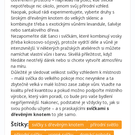
nepotřebuje nic okolo, jenom svůj přírodní vzhled.
Naopak, pokud rádi experimentujete, vyberte druhy s
širokým dřevěným knotem do velkých sklenic a
kombinujte třeba s exotickými vůněmi levandule, šalvěje
nebo santalového dřeva.
Nezapomeňte dát šanci i svíčkám, které kombinují vosky
(třeba kokosovo-sójový), protože vydrží déle a vůně je
intenzivnější. V některých pražských ateliérech si můžete
namíchat vlastní vůni i barvu. Skvělá příležitost, když
hledáte neotřelý dárek nebo si chcete vytvořit atmosféru
na míru.
Důležité je sledovat velikost svíčky vzhledem k místnosti
– malá svíčka do velkého pokoje moc nevynikne a ta
zbytečně velká v malé ložnici zase zabije vůni. Vsaďte na
kvalitu před kvantitou a pokud možno podpořte místního
výrobce, který vám poradí, co bude pro vaše bydlení
nejpříjemnější. Nakonec, podstatné je vždycky to, jak si
svou pohodu užijete – a s praskajícími
svíčkami s
dřevěným knotem
to jde samo.
Štítky:
svíčky s dřevěným knotem
přírodní světlo
přírodní svíčky
vonné svíčky
domácí pohoda