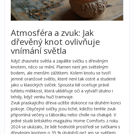
Atmosféra a zvuk: Jak
dřevěný knot ovlivňuje
vnímání světla
Když zhasnete světla a zapálíte svíčku s dřevěným
knotem, něco se mění. Plamen není jen světelným
bodem, ale menším zážitkem. Kolem knotu se tvoří
jemné oranžové světlo, které není tak ostré a studené
jako u klasických svíček. Spousta lidí oceňuje právě
tuhletu měkkost, která uklidňuje oči a vytváří útulno i
tehdy, když venku hučí tramvaje.
Zvuk praskajícího dřeva ucítíte dokonce na druhém konci
pokoje. Obyčejné svíčky jsou tiché, kdežto tenhle zvuk
připomíná večery u táboráku nebo chvíle na chalupě. V
jedné studii britského magazínu Home Comforts z roku
2024 se ukázalo, že lidé hodnotili prostředí se svíčkami s
dřevěným knotem o 35 % útulnější než jen se světlem