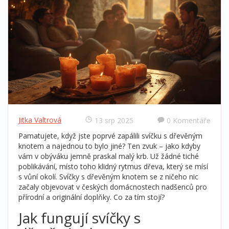
Jitka Valtrová
13 srp 2025
0 Komentáře
Pamatujete, když jste poprvé zapálili svíčku s dřevěným
knotem a najednou to bylo jiné? Ten zvuk – jako kdyby
vám v obýváku jemně praskal malý krb. Už žádné tiché
poblikávání, místo toho klidný rytmus dřeva, který se mísí
s vůní okolí. Svíčky s dřevěným knotem se z ničeho nic
začaly objevovat v českých domácnostech nadšenců pro
přírodní a originální doplňky. Co za tím stojí?
Jak fungují svíčky s