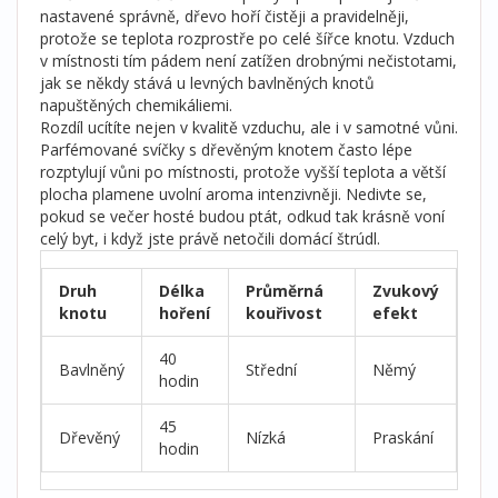
nastavené správně, dřevo hoří čistěji a pravidelněji,
protože se teplota rozprostře po celé šířce knotu. Vzduch
v místnosti tím pádem není zatížen drobnými nečistotami,
jak se někdy stává u levných bavlněných knotů
napuštěných chemikáliemi.
Rozdíl ucítíte nejen v kvalitě vzduchu, ale i v samotné vůni.
Parfémované svíčky s dřevěným knotem často lépe
rozptylují vůni po místnosti, protože vyšší teplota a větší
plocha plamene uvolní aroma intenzivněji. Nedivte se,
pokud se večer hosté budou ptát, odkud tak krásně voní
celý byt, i když jste právě netočili domácí štrúdl.
Druh
Délka
Průměrná
Zvukový
knotu
hoření
kouřivost
efekt
40
Bavlněný
Střední
Němý
hodin
45
Dřevěný
Nízká
Praskání
hodin