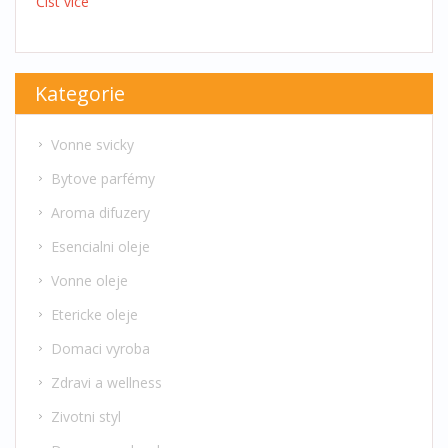
Číst více
Kategorie
Vonne svicky
Bytove parfémy
Aroma difuzery
Esencialni oleje
Vonne oleje
Etericke oleje
Domaci vyroba
Zdravi a wellness
Zivotni styl