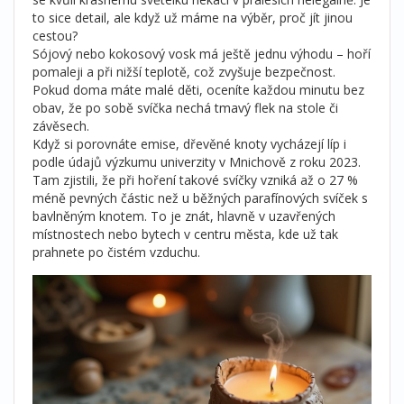
to sice detail, ale když už máme na výběr, proč jít jinou
cestou?
Sójový nebo kokosový vosk má ještě jednu výhodu – hoří
pomaleji a při nižší teplotě, což zvyšuje bezpečnost.
Pokud doma máte malé děti, oceníte každou minutu bez
obav, že po sobě svíčka nechá tmavý flek na stole či
závěsech.
Když si porovnáte emise, dřevěné knoty vycházejí líp i
podle údajů výzkumu univerzity v Mnichově z roku 2023.
Tam zjistili, že při hoření takové svíčky vzniká až o 27 %
méně pevných částic než u běžných parafínových svíček s
bavlněným knotem. To je znát, hlavně v uzavřených
místnostech nebo bytech v centru města, kde už tak
prahnete po čistém vzduchu.