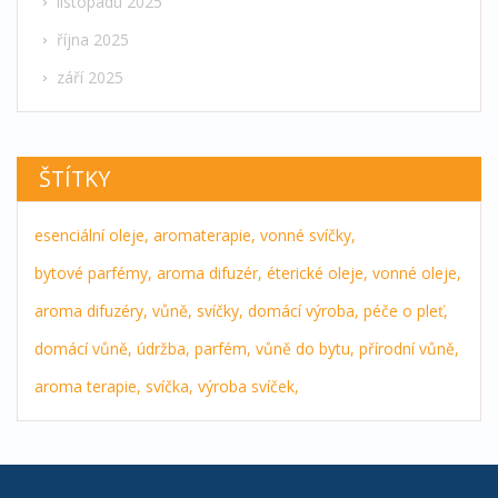
listopadu 2025
října 2025
září 2025
ŠTÍTKY
esenciální oleje,
aromaterapie,
vonné svíčky,
bytové parfémy,
aroma difuzér,
éterické oleje,
vonné oleje,
aroma difuzéry,
vůně,
svíčky,
domácí výroba,
péče o pleť,
domácí vůně,
údržba,
parfém,
vůně do bytu,
přírodní vůně,
aroma terapie,
svíčka,
výroba svíček,