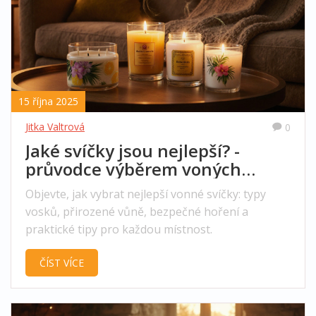
15 října 2025
Jitka Valtrová
0
Jaké svíčky jsou nejlepší? -
průvodce výběrem voných
svíček
Objevte, jak vybrat nejlepší vonné svíčky: typy
vosků, přirozené vůně, bezpečné hoření a
praktické tipy pro každou místnost.
ČÍST VÍCE