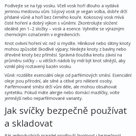
Podívejte se na typ vosku. Včelí vosk hoří dlouho a vydává
jemnou medovou vůni. Sójový vosk je vegan volba, dobře drží
přidané vůně a hoří bez černého kouře. Kokosový vosk mívá
čisté hoření a dobrý výkon s vůněmi. Zkontrolujte složení:
ideálně jen 1–2 složky – vosk a esence. Vyhněte se výrazným
chemickým označením v ingrediencích.
Knot ovlivní hoření víc než si myslíte. Hliníkové nebo slitiny knoty
mohou způsobit škodlivé výpary; hledejte knoty z bavlny nebo
dřevěné knoty bez příměsí. Správná tloušťka knotu závisí na
průměru svíčky – u větších nádob by měl být knot silnější, aby
vznikl plný roztavený bazén vosku.
Vůně: rozdělte esenciální oleje od parfémových směsí. Esenciální
oleje jsou přírodní, ale silné a citlivé pro některé osoby.
Parfémované směsi drží vůni déle, ale mohou obsahovat
syntetiku. Pokud máte alergie nebo domácí mazlíčky, volte
jemnější nebo neparfémované varianty.
Jak svíčky bezpečně používat
a skladovat
Pár jednoduchých pravidel prodlouží životnost i bezpečnost