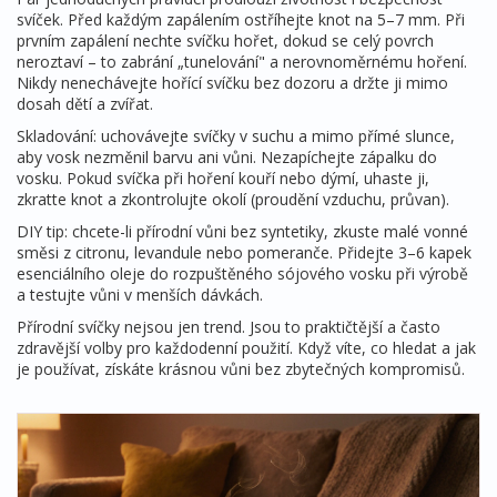
svíček. Před každým zapálením ostříhejte knot na 5–7 mm. Při
prvním zapálení nechte svíčku hořet, dokud se celý povrch
neroztaví – to zabrání „tunelování" a nerovnoměrnému hoření.
Nikdy nenechávejte hořící svíčku bez dozoru a držte ji mimo
dosah dětí a zvířat.
Skladování: uchovávejte svíčky v suchu a mimo přímé slunce,
aby vosk nezměnil barvu ani vůni. Nezapíchejte zápalku do
vosku. Pokud svíčka při hoření kouří nebo dýmí, uhaste ji,
zkratte knot a zkontrolujte okolí (proudění vzduchu, průvan).
DIY tip: chcete-li přírodní vůni bez syntetiky, zkuste malé vonné
směsi z citronu, levandule nebo pomeranče. Přidejte 3–6 kapek
esenciálního oleje do rozpuštěného sójového vosku při výrobě
a testujte vůni v menších dávkách.
Přírodní svíčky nejsou jen trend. Jsou to praktičtější a často
zdravější volby pro každodenní použití. Když víte, co hledat a jak
je používat, získáte krásnou vůni bez zbytečných kompromisů.