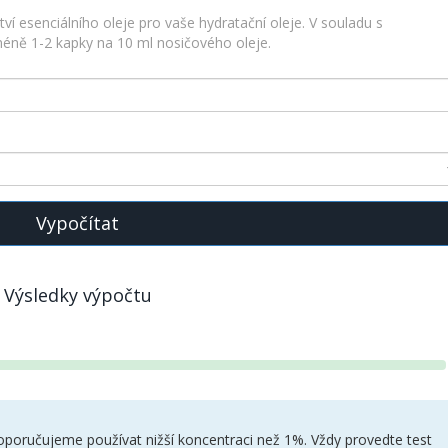
 esenciálního oleje pro vaše hydratační oleje. V souladu s
éně 1-2 kapky na 10 ml nosičového oleje.
Vypočítat
Výsledky výpočtu
doporučujeme používat nižší koncentraci než 1%. Vždy provedte test