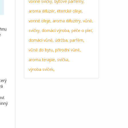
vonné svíčky,
bytové parfémy,
aroma difuzér,
éterické oleje,
vonné oleje,
aroma difuzéry,
vůně,
chnu
svíčky,
domácí výroba,
péče o pleť,
é
domácí vůně,
údržba,
parfém,
.
vůně do bytu,
přírodní vůně,
aroma terapie,
svíčka,
výroba svíček,
terý
vá
ví.
linný