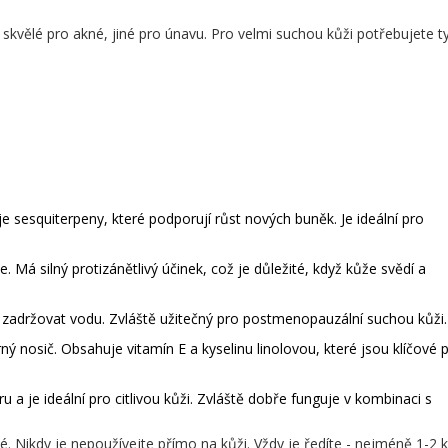
 skvělé pro akné, jiné pro únavu. Pro velmi suchou kůži potřebujete ty
 sesquiterpeny, které podporují růst nových buněk. Je ideální pro
. Má silný protizánětlivý účinek, což je důležité, když kůže svědí a
 zadržovat vodu. Zvláště užitečný pro postmenopauzální suchou kůži.
rný nosič. Obsahuje vitamín E a kyselinu linolovou, které jsou klíčové 
 a je ideální pro citlivou kůži. Zvláště dobře funguje v kombinaci s
. Nikdy je nepoužívejte přímo na kůži. Vždy je ředíte - nejméně 1-2 