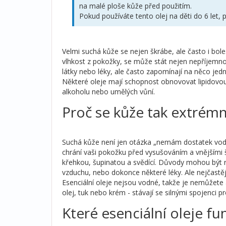
na malé ploše kůže před použitím.
Pokud používáte tento olej na děti do 6 let, 
Velmi suchá kůže se nejen škrábe, ale často i bole
vlhkost z pokožky, se může stát nejen nepříjemnou
látky nebo léky, ale často zapomínají na něco jed
Některé oleje mají schopnost obnovovat lipidovou 
alkoholu nebo umělých vůní.
Proč se kůže tak extrémn
Suchá kůže není jen otázka „nemám dostatek vody
chrání vaši pokožku před vysušováním a vnějšími š
křehkou, šupinatou a svědící. Důvody mohou být rů
vzduchu, nebo dokonce některé léky. Ale nejčastěji 
Esenciální oleje nejsou vodné, takže je nemůžete a
olej, tuk nebo krém - stávají se silnými spojenci 
Které esenciální oleje fu