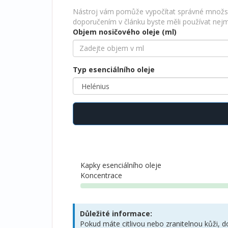
Nástroj vám pomůže vypočítat správné množství
doporučením v článku byste měli používat nejm
Objem nosičového oleje (ml)
Typ esenciálního oleje
Kapky esenciálního oleje
Koncentrace
Důležité informace:
Pokud máte citlivou nebo zranitelnou kůži, 