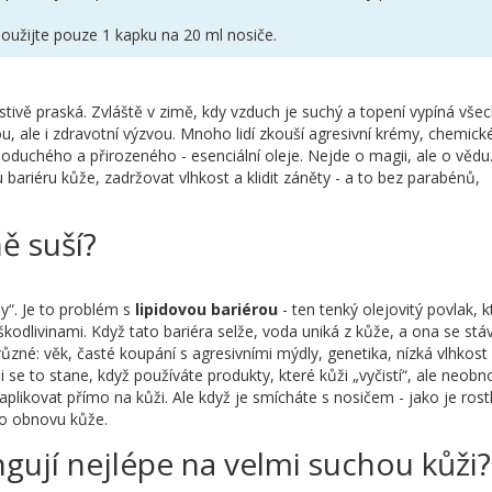
použijte pouze 1 kapku na 20 ml nosiče.
stivě praská. Zvláště v zimě, kdy vzduch je suchý a topení vypíná vše
, ale i zdravotní výzvou. Mnoho lidí zkouší agresivní krémy, chemick
noduchého a přirozeného - esenciální oleje. Nejde o magii, ale o vědu
bariéru kůže, zadržovat vlhkost a klidit záněty - a to bez parabénů,
ě suší?
“. Je to problém s
lipidovou bariérou
- ten tenký olejovitý povlak, k
kodlivinami. Když tato bariéra selže, voda uniká z kůže, a ona se stá
zné: věk, časté koupání s agresivními mýdly, genetika, nízká vlhkost
se to stane, když používáte produkty, které kůži „vyčistí“, ale neobno
plikovat přímo na kůži. Ale když je smícháte s nosičem - jako je rost
pro obnovu kůže.
ngují nejlépe na velmi suchou kůži?