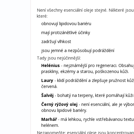
Není všechny esenciální oleje stejné. Některé jsou
které:
obnovují lipidovou bariéru
mají protizánětlivé účinky
zadržují vlhkost
jsou jemné a nezpůsobují podráždění
Tady jsou nejúčinnější:
Helénius
- nejznámější pro regeneraci. Obsahuje
praskliny, ekzémy a starou, poškozenou kůži.
Laury
- klidí podráždění a zlepšuje pružnost kůže
červená.
Šalvěj
- bohatý na terpeny, které pomáhají kůži
Černý rýžový olej
- není esenciální, ale je výbo
obnovu lipidové bariéry.
Marhář
- má lehkou, rychle vstřebávanou texturu
helénem.
Nezapomeňte: esenciální oleje jsou koncentrované