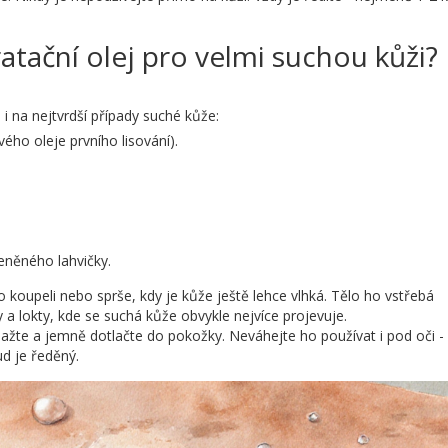
atační olej pro velmi suchou kůži?
i na nejtvrdší případy suché kůže:
ého oleje prvního lisování).
eněného lahvičky.
 koupeli nebo sprše, kdy je kůže ještě lehce vlhká. Tělo ho vstřebá
 a lokty, kde se suchá kůže obvykle nejvíce projevuje.
zmažte a jemně dotlačte do pokožky. Neváhejte ho používat i pod oči -
ud je ředěný.