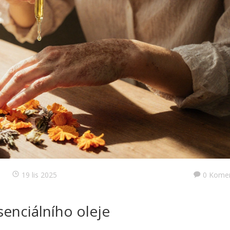
19 lis 2025
0 Kome
enciálního oleje