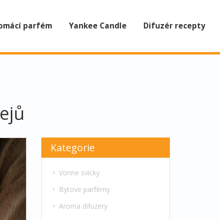
omácí parfém
Yankee Candle
Difuzér recepty
ejů
Kategorie
Vonne svicky
Bytove parfémy
Aroma difuzery