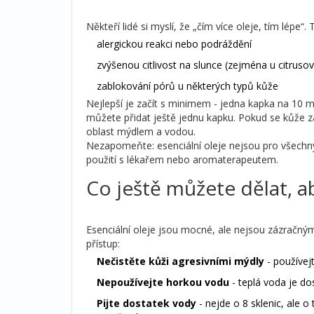
Někteří lidé si myslí, že „čím více oleje, tím lép
alergickou reakci nebo podráždění
zvýšenou citlivost na slunce (zejména u citrusov
zablokování pórů u některých typů kůže
Nejlepší je začít s minimem - jedna kapka na 10 m
můžete přidat ještě jednu kapku. Pokud se kůže z
oblast mýdlem a vodou.
Nezapomeňte: esenciální oleje nejsou pro všechn
použití s lékařem nebo aromaterapeutem.
Co ještě můžete dělat, ab
Esenciální oleje jsou mocné, ale nejsou zázračný
přístup:
Nečistěte kůži agresivními mýdly
- používej
Nepoužívejte horkou vodu
- teplá voda je do
Pijte dostatek vody
- nejde o 8 sklenic, ale o 