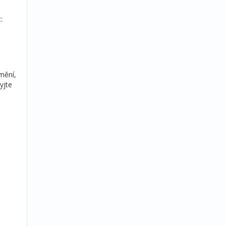
:
mění,
yjte