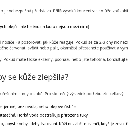
e“. To je nebezpečná představa. Příliš vysoká koncentrace může způsobit
ých olejů - ale helénus a laura nejsou mezi nimi)
l nosiče - a pozorovat, jak kůže reaguje. Pokud se za 2-3 dny nic nez
ačne červenat, svědit nebo pálit, okamžitě přestanete používat a vym
y. Pokud máte těžké ekzémy, psoriázu nebo jste těhotná, konzultujte
y se kůže zlepšila?
m řešením samy o sobě. Pro skutečný výsledek potřebujete celkový
te jemné, bez mýdla, nebo olejové čističe.
statečná. Horká voda odstraňuje přirozené tuky.
to, abyste nebyli dehydratovaní. Kůži nezvlhčíte zvenčí, když je zevnitř