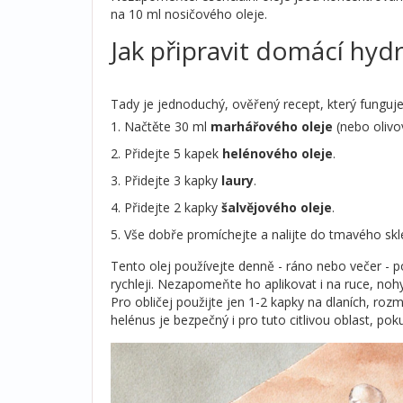
na 10 ml nosičového oleje.
Jak připravit domácí hydr
Tady je jednoduchý, ověřený recept, který funguje 
Načtěte 30 ml
marhářového oleje
(nebo olivov
Přidejte 5 kapek
helénového oleje
.
Přidejte 3 kapky
laury
.
Přidejte 2 kapky
šalvějového oleje
.
Vše dobře promíchejte a nalijte do tmavého skl
Tento olej používejte denně - ráno nebo večer - po
rychleji. Nezapomeňte ho aplikovat i na ruce, nohy
Pro obličej použijte jen 1-2 kapky na dlaních, ro
helénus je bezpečný i pro tuto citlivou oblast, pok