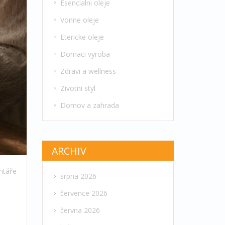
Esencialni oleje
Vonne oleje
Etericke oleje
Domaci vyroba
Zdravi a wellness
Zivotni styl
Domov a zahrada
ARCHIV
ntáře
srpna 2026
července 2026
června 2026