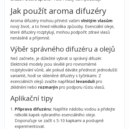
Jak použít aroma difuzéry
Aroma difuzéry mohou přinést vašim
vlnitým vlasům
nový život, a to hned několika způsoby. Esenciální oleje,
které difuzéry rozptylují, mohou podpořit zdraví vlasů
nenásilně a příjemně.
Výběr správného difuzéru a olejů
Než začnete, je důležité vybrat si správný difuzér.
Elektrické modely jsou skvělé pro rovnoměrné
rozptylování vůně, ale pokud dáváte přednost jednodušší
variantě, hodí se skleněné difuzéry s tyčinkami. Z
esenciálních olejů zvažte například
levanduli
pro
zklidnění nebo
rozmarýn
pro podporu růstu vlasů.
Aplikační tipy
Příprava difuzéru:
Naplňte nádobu vodou a přidejte
několik kapek vybraného esenciálního oleje.
Doporučuje se začít s 5-10 kapkami a postupně
experimentovat.