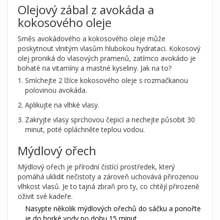
Olejový zábal z avokáda a
kokosového oleje
Směs avokádového a kokosového oleje může
poskytnout vlnitým vlasům hlubokou hydrataci. Kokosový
olej proniká do vlasových pramenů, zatímco avokádo je
bohaté na vitamíny a mastné kyseliny. Jak na to?
Smíchejte 2 lžíce kokosového oleje s rozmačkanou
polovinou avokáda.
Aplikujte na vlhké vlasy.
Zakryjte vlasy sprchovou čepicí a nechejte působit 30
minut, poté opláchněte teplou vodou.
Mýdlový ořech
Mýdlový ořech je přírodní čistící prostředek, který
pomáhá uklidit nečistoty a zároveň uchovává přirozenou
vlhkost vlasů. Je to tajná zbraň pro ty, co chtějí přirozeně
oživit své kadeře.
Nasypte několik mýdlových ořechů do sáčku a ponořte
je do horké vody po dobu 15 minut.