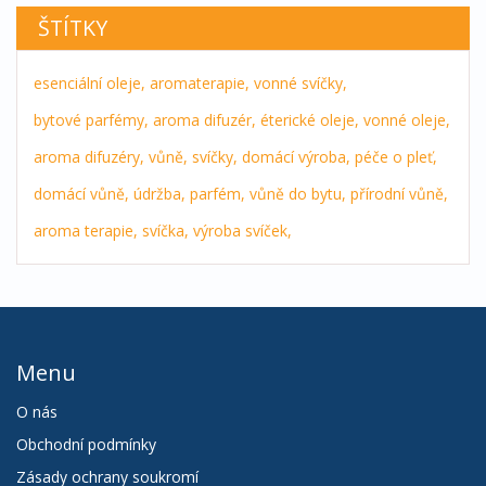
ŠTÍTKY
esenciální oleje,
aromaterapie,
vonné svíčky,
bytové parfémy,
aroma difuzér,
éterické oleje,
vonné oleje,
aroma difuzéry,
vůně,
svíčky,
domácí výroba,
péče o pleť,
domácí vůně,
údržba,
parfém,
vůně do bytu,
přírodní vůně,
aroma terapie,
svíčka,
výroba svíček,
Menu
O nás
Obchodní podmínky
Zásady ochrany soukromí