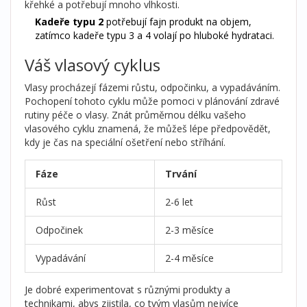
křehké a potřebují mnoho vlhkosti.
Kadeře typu 2
potřebují fajn produkt na objem,
zatímco kadeře typu 3 a 4 volají po hluboké hydrataci.
Váš vlasový cyklus
Vlasy procházejí fázemi růstu, odpočinku, a vypadáváním.
Pochopení tohoto cyklu může pomoci v plánování zdravé
rutiny péče o vlasy. Znát průměrnou délku vašeho
vlasového cyklu znamená, že můžeš lépe předpovědět,
kdy je čas na speciální ošetření nebo stříhání.
Fáze
Trvání
Růst
2-6 let
Odpočinek
2-3 měsíce
Vypadávání
2-4 měsíce
Je dobré experimentovat s různými produkty a
technikami, abys zjistila, co tvým vlasům nejvíce