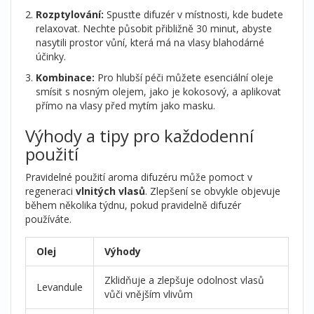
Rozptylování:
Spusťte difuzér v místnosti, kde budete
relaxovat. Nechte působit přibližně 30 minut, abyste
nasytili prostor vůní, která má na vlasy blahodárné
účinky.
Kombinace:
Pro hlubší péči můžete esenciální oleje
smísit s nosným olejem, jako je kokosový, a aplikovat
přímo na vlasy před mytím jako masku.
Výhody a tipy pro každodenní
použití
Pravidelné použití aroma difuzéru může pomoct v
regeneraci
vlnitých vlasů
. Zlepšení se obvykle objevuje
během několika týdnu, pokud pravidelně difuzér
používáte.
Olej
Výhody
Zklidňuje a zlepšuje odolnost vlasů
Levandule
vůči vnějším vlivům