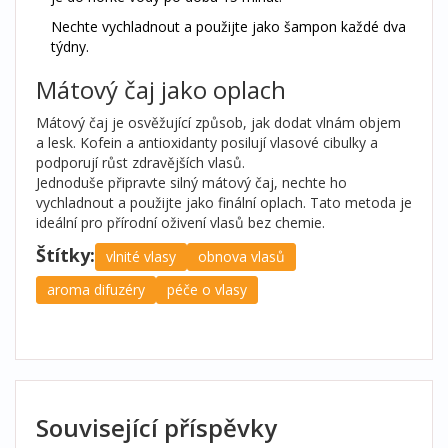
Nechte vychladnout a použijte jako šampon každé dva
týdny.
Mátový čaj jako oplach
Mátový čaj je osvěžující způsob, jak dodat vlnám objem
a lesk. Kofein a antioxidanty posilují vlasové cibulky a
podporují růst zdravějších vlasů.
Jednoduše připravte silný mátový čaj, nechte ho
vychladnout a použijte jako finální oplach. Tato metoda je
ideální pro přírodní oživení vlasů bez chemie.
Štítky:
vlnité vlasy
obnova vlasů
aroma difuzéry
péče o vlasy
Související příspěvky