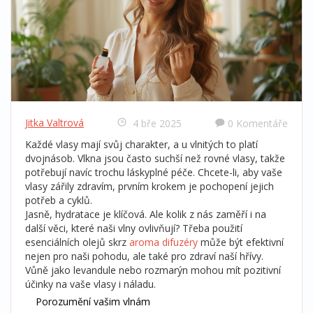
Jitka Valtrová
4 bře 2025
0 Komentáře
Každé vlasy mají svůj charakter, a u vlnitých to platí
dvojnásob. Vlkna jsou často suchší než rovné vlasy, takže
potřebují navíc trochu láskyplné péče. Chcete-li, aby vaše
vlasy zářily zdravím, prvním krokem je pochopení jejich
potřeb a cyklů.
Jasně, hydratace je klíčová. Ale kolik z nás zaměří i na
další věci, které naši vlny ovlivňují? Třeba použití
esenciálních olejů skrz
aroma difuzéry
může být efektivní
nejen pro naši pohodu, ale také pro zdraví naší hřívy.
Vůně jako levandule nebo rozmarýn mohou mít pozitivní
účinky na vaše vlasy i náladu.
Porozumění vašim vlnám