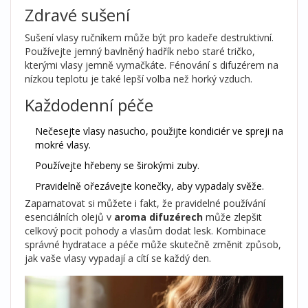
Zdravé sušení
Sušení vlasy ručníkem může být pro kadeře destruktivní.
Používejte jemný bavlněný hadřík nebo staré tričko,
kterými vlasy jemně vymačkáte. Fénování s difuzérem na
nízkou teplotu je také lepší volba než horký vzduch.
Každodenní péče
Nečesejte vlasy nasucho, použijte kondiciér ve spreji na
mokré vlasy.
Používejte hřebeny se širokými zuby.
Pravidelně ořezávejte konečky, aby vypadaly svěže.
Zapamatovat si můžete i fakt, že pravidelné používání
esenciálních olejů v
aroma difuzérech
může zlepšit
celkový pocit pohody a vlasům dodat lesk. Kombinace
správné hydratace a péče může skutečně změnit způsob,
jak vaše vlasy vypadají a cítí se každý den.