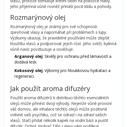
vlasů, protože stimuluje krevní oběh na pokožce hlavy.
Jeho příjemná vůně rovněž přináší pocit klidu a pohody.
Rozmarýnový olej
Rozmarýnový olej je známý pro své schopnosti
zpevňovat vlasy a napomáhat při problémech s lupy.
Výzkumy ukazují, že pravidelné používání může zlepšit
tloušťku vlasů a podporovat jejich růst. Jeho svěží, bylinná
vůně navíc povzbuzuje a osvěžuje.
Arganový olej
: Skvělý pro ochranu před lámavostí a
dodává lesk.
Kokosový olej
: Výborný pro hloubkovou hydrataci a
regeneraci.
Jak použít aroma difuzéry
Použití aroma difuzérů k distribuci těchto esenciálních
olejů může přinést dvojí výhody. Nejenže vůně provoní
váš domov, ale inhalace těchto olejů může pozitivně
ovlivnit vaši psychiku, což se odrazí i na zdraví vašich
vlasů. Stačí přidat několik kapek na vodní bázi a pustit
difuzér. Dobrá zpráva? Tělo i vlasy vám poděkují.