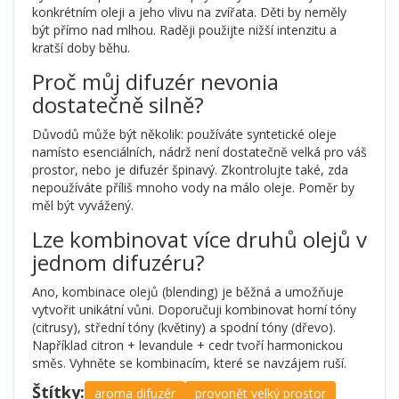
konkrétním oleji a jeho vlivu na zvířata. Děti by neměly
být přímo nad mlhou. Raději použijte nižší intenzitu a
kratší doby běhu.
Proč můj difuzér nevonia
dostatečně silně?
Důvodů může být několik: používáte syntetické oleje
namísto esenciálních, nádrž není dostatečně velká pro váš
prostor, nebo je difuzér špinavý. Zkontrolujte také, zda
nepoužíváte příliš mnoho vody na málo oleje. Poměr by
měl být vyvážený.
Lze kombinovat více druhů olejů v
jednom difuzéru?
Ano, kombinace olejů (blending) je běžná a umožňuje
vytvořit unikátní vůni. Doporučuji kombinovat horní tóny
(citrusy), střední tóny (květiny) a spodní tóny (dřevo).
Například citron + levandule + cedr tvoří harmonickou
směs. Vyhněte se kombinacím, které se navzájem ruší.
Štítky:
aroma difuzér
provonět velký prostor