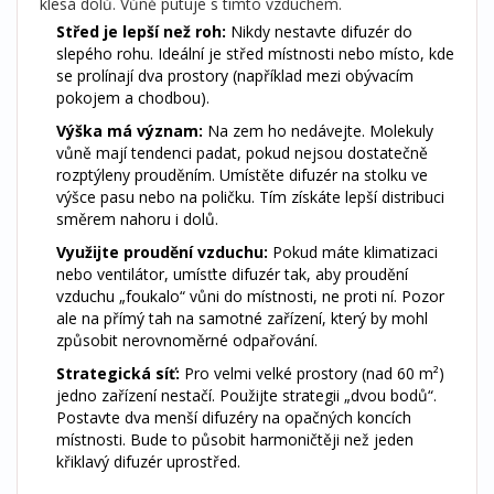
klesá dolů. Vůně putuje s tímto vzduchem.
Střed je lepší než roh:
Nikdy nestavte difuzér do
slepého rohu. Ideální je střed místnosti nebo místo, kde
se prolínají dva prostory (například mezi obývacím
pokojem a chodbou).
Výška má význam:
Na zem ho nedávejte. Molekuly
vůně mají tendenci padat, pokud nejsou dostatečně
rozptýleny prouděním. Umístěte difuzér na stolku ve
výšce pasu nebo na poličku. Tím získáte lepší distribuci
směrem nahoru i dolů.
Využijte proudění vzduchu:
Pokud máte klimatizaci
nebo ventilátor, umísťte difuzér tak, aby proudění
vzduchu „foukalo“ vůni do místnosti, ne proti ní. Pozor
ale na přímý tah na samotné zařízení, který by mohl
způsobit nerovnoměrné odpařování.
Strategická síť:
Pro velmi velké prostory (nad 60 m²)
jedno zařízení nestačí. Použijte strategii „dvou bodů“.
Postavte dva menší difuzéry na opačných koncích
místnosti. Bude to působit harmoničtěji než jeden
křiklavý difuzér uprostřed.