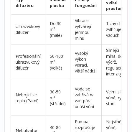
velké
difuzéru
plocha
fungování
prostory
Vibrace
Do 30
Tichý chod,
Ultrazvukový
vytvářejí
m²
zvlhčuje
difuzér
jemnou
(malé)
vzduch
mlhu
Silnější
Vysoký
Profesionální
50-100
mlha, delší
výkon
ultrazvukový
m²
výdrž,
vibrací,
difuzér
(velké)
regulace
větší nádrž
intenzity
Voda se
30-50
Velmi silná
Nebojící se
zahřívá na
m²
vůně, rychlý
tepla (Parní)
var, pára
(střední)
start
unáší vůni
Pumpa
Nejsilnější
40-80
rozprašuje
vůně,
Nebulizátor