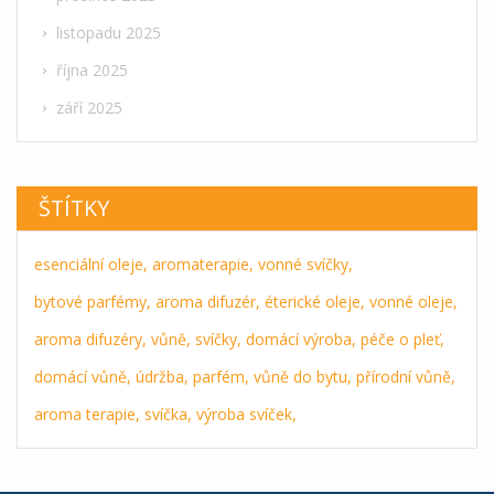
listopadu 2025
října 2025
září 2025
ŠTÍTKY
esenciální oleje,
aromaterapie,
vonné svíčky,
bytové parfémy,
aroma difuzér,
éterické oleje,
vonné oleje,
aroma difuzéry,
vůně,
svíčky,
domácí výroba,
péče o pleť,
domácí vůně,
údržba,
parfém,
vůně do bytu,
přírodní vůně,
aroma terapie,
svíčka,
výroba svíček,