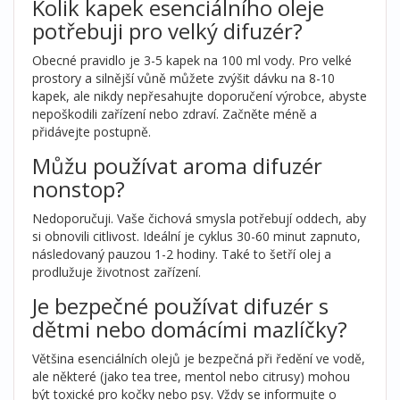
Kolik kapek esenciálního oleje
potřebuji pro velký difuzér?
Obecné pravidlo je 3-5 kapek na 100 ml vody. Pro velké
prostory a silnější vůně můžete zvýšit dávku na 8-10
kapek, ale nikdy nepřesahujte doporučení výrobce, abyste
nepoškodili zařízení nebo zdraví. Začněte méně a
přidávejte postupně.
Můžu používat aroma difuzér
nonstop?
Nedoporučuji. Vaše čichová smysla potřebují oddech, aby
si obnovili citlivost. Ideální je cyklus 30-60 minut zapnuto,
následovaný pauzou 1-2 hodiny. Také to šetří olej a
prodlužuje životnost zařízení.
Je bezpečné používat difuzér s
dětmi nebo domácími mazlíčky?
Většina esenciálních olejů je bezpečná při ředění ve vodě,
ale některé (jako tea tree, mentol nebo citrusy) mohou
být toxické pro kočky nebo psy. Vždy se informujte o