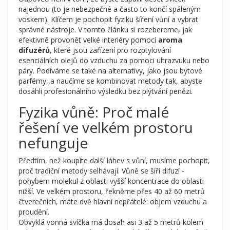
najednou (to je nebezpečné a často to končí spáleným
voskem). Klíčem je pochopit fyziku šíření vůní a vybrat
správné nástroje. V tomto článku si rozebereme, jak
efektivně provonět velké interiéry pomocí
aroma
difuzérů
, které jsou
zařízení pro rozptylování
esenciálních olejů do vzduchu za pomoci ultrazvuku nebo
páry
.
Podíváme se také na alternativy, jako jsou bytové
parfémy, a naučíme se kombinovat metody tak, abyste
dosáhli profesionálního výsledku bez plýtvání penězi.
Fyzika vůně: Proč malé
řešení ve velkém prostoru
nefunguje
Předtím, než koupíte další láhev s vůní, musíme pochopit,
proč tradiční metody selhávají. Vůně se šíří difuzí -
pohybem molekul z oblasti vyšší koncentrace do oblasti
nižší. Ve velkém prostoru, řekněme přes 40 až 60 metrů
čtverečních, máte dvě hlavní nepřátelé: objem vzduchu a
proudění.
Obvyklá vonná svíčka má dosah asi 3 až 5 metrů kolem