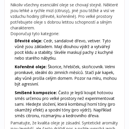
Nikoliv všechny esenciální oleje se chovají stejně. Některé
jsou lehké a rychle mizí (citrusy), jiné jsou těžké a visí ve
vzduchu hodiny (dřevité, kořeněné). Pro velké prostory
potřebujete oleje s dobrou letitou schopností a silným
charakterem.
Doporučuji tyto kategorie:
Dřevité oleje:
Cedr, sandalové dřevo, vetiver. Tyto
vůně jsou základem. Mají dlouhou výdrž a vytvářejí
pocit klidu a stability. Skvěle maskují pachy z kuchyně
nebo starého nábytku.
Kořeněné oleje:
Škorice, hřebíček, skořicovník. Velmi
pronikavé, ideální do zimních měsíců. Stačí pár kapek,
aby vůně prošla celým domem. Pozor na míru, mohou
být agresivní.
Smíšené kompozice:
Často je lepší koupit hotovou
směs určenou pro velké prostory než experimentovat
sami. Hledejte složení, která kombinují horní tóny (pro
okamžitý efekt) a spodní tóny (pro výdrž). Například
směs citronu, rozmarýnu a kedrovního dřeva.
Pamatujte, že kvalita oleje je zásadní. Syntetické aromáty
jsou levnější, ale často dráždí nos a rychle vyprchá jejich