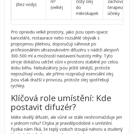
m²
čistý olej
zachovává
(Bez vody)
(velké)
do
terapeutické
mikrokapek
účinky
Pro opravdu velké prostory, jako jsou open-space
kanceláře, restaurace nebo rozsáhlé obývák s
propojenou jídelnou, doporučuji sáhnout po
profesionálním ultrazvukovém difuzéru
s nádrží alespoň
300-500 ml a možností nastavení hustoty mlhy.
Tyto
stroje dokážou udržet vůni v prostoru stabilně po celou
dobu běhu. Nebulizátory jsou ještě silnější, protože
nepoužívají vodu, ale přímo rozprašují esenciální olej.
Jsou však dražší v provozu, protože olej spotřebují
rychleji.
Klíčová role umístění: Kde
postavit difuzér?
Máte skvělý difuzér, ale vůně se stále neshromažďuje jen
v jednom rohu? Chyba je pravděpodobně v umístění.
Fyzika nám říká, že teplý vzduch stoupá nahoru a studený