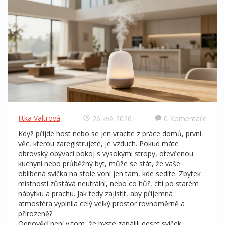
Jitka Valtrová
26 kvě 2026
0 Komentáře
Když přijde host nebo se jen vracíte z práce domů, první
věc, kterou zaregistrujete, je vzduch. Pokud máte
obrovský obývací pokoj s vysokými stropy, otevřenou
kuchyní nebo průběžný byt, může se stát, že vaše
oblíbená svíčka na stole voní jen tam, kde sedíte. Zbytek
místnosti zůstává neutrální, nebo co hůř, cítí po starém
nábytku a prachu. Jak tedy zajistit, aby příjemná
atmosféra vyplnila celý velký prostor rovnoměrně a
přirozeně?
Odpověď není v tom, že byste zapálili deset svíček