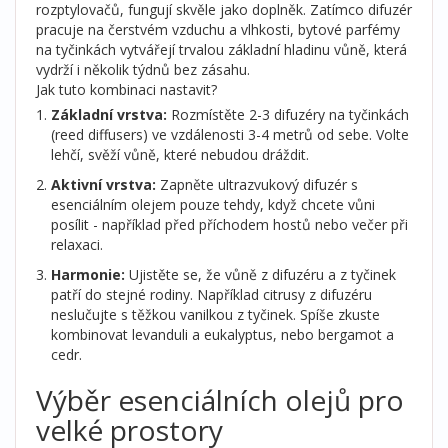
rozptylovačů
,
fungují skvěle jako doplněk. Zatímco difuzér
pracuje na čerstvém vzduchu a vlhkosti, bytové parfémy
na tyčinkách vytvářejí trvalou základní hladinu vůně, která
vydrží i několik týdnů bez zásahu.
Jak tuto kombinaci nastavit?
Základní vrstva:
Rozmístěte 2-3 difuzéry na tyčinkách
(reed diffusers) ve vzdálenosti 3-4 metrů od sebe. Volte
lehčí, svěží vůně, které nebudou dráždit.
Aktivní vrstva:
Zapněte ultrazvukový difuzér s
esenciálním olejem pouze tehdy, když chcete vůni
posílit - například před příchodem hostů nebo večer při
relaxaci.
Harmonie:
Ujistěte se, že vůně z difuzéru a z tyčinek
patří do stejné rodiny. Například citrusy z difuzéru
neslučujte s těžkou vanilkou z tyčinek. Spíše zkuste
kombinovat levanduli a eukalyptus, nebo bergamot a
cedr.
Výběr esenciálních olejů pro
velké prostory