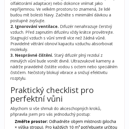
olfaktorární adaptace) nebo dokonce vnímat jako
nepříjemnou. Ve velkém prostoru to znamená, že lidé
budou mít bolesti hlavy. Začněte s minimální dávkou a
postupně zvyšujte.
2. Ignorování ventilace.
Difuzér nenahrazuje čerstvý
vzduch. Před zapnutím difuzéru vždy krátce provětrejte.
Stagnující vzduch s vůní smrdí více než žádná vůně.
Pravidelné větrání obnoví kapacitu vzduchu absorbovat
molekuly.
3. Nesprávné čištění.
Starý difuzér plný reziduí z
minulých vůní bude vonět divně. Ultrazvukové kameny a
nádrže pravidelně čistěte vodou s octem nebo speciálním
čističem. Nečistoty blokují vibrace a snižují efektivitu
rozptylu.
Praktický checklist pro
perfektní vůni
Abychom si vše shrnuli do akceschopných kroků,
připravila jsem pro vás jednoduchý postup:
Změřte prostor:
Odhadněte objem místnosti (plocha
× výška stropu). Pro každých 10 m³ potřebujete určitou