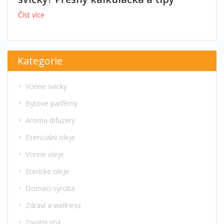
Číst více
Kategorie
Vonne svicky
Bytove parfémy
Aroma difuzery
Esencialni oleje
Vonne oleje
Etericke oleje
Domaci vyroba
Zdravi a wellness
Zivotni styl