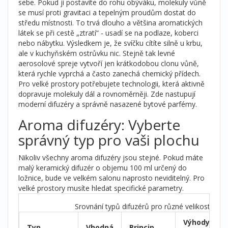
sebe. Pokud ji postavíte do rohu obýváku, molekuly vůně
se musí proti gravitaci a tepelným proudům dostat do
středu místnosti. To trvá dlouho a většina aromatických
látek se při cestě „ztratí“ - usadí se na podlaze, koberci
nebo nábytku. Výsledkem je, že svíčku cítíte silně u krbu,
ale v kuchyňském ostrůvku nic. Stejně tak levné
aerosolové spreje vytvoří jen krátkodobou clonu vůně,
která rychle vyprchá a často zanechá chemický přídech.
Pro velké prostory potřebujete technologii, která aktivně
dopravuje molekuly dál a rovnoměrněji. Zde nastupují
moderní difuzéry a správně nasazené bytové parfémy.
Aroma difuzéry: Vyberte
správný typ pro vaši plochu
Nikoliv všechny aroma difuzéry jsou stejné. Pokud máte
malý keramický difuzér o objemu 100 ml určený do
ložnice, bude ve velkém salonu naprosto neviditelný. Pro
velké prostory musíte hledat specifické parametry.
Srovnání typů difuzérů pro různé velikosti pro
Výhody pro
Typ
Vhodná
Princip