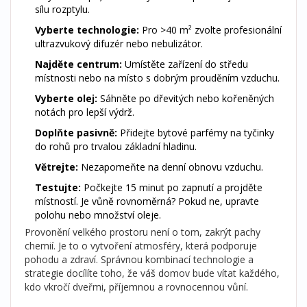
sílu rozptylu.
Vyberte technologie:
Pro >40 m² zvolte profesionální
ultrazvukový difuzér nebo nebulizátor.
Najděte centrum:
Umístěte zařízení do středu
místnosti nebo na místo s dobrým prouděním vzduchu.
Vyberte olej:
Sáhněte po dřevitých nebo kořeněných
notách pro lepší výdrž.
Doplňte pasivně:
Přidejte bytové parfémy na tyčinky
do rohů pro trvalou základní hladinu.
Větrejte:
Nezapomeňte na denní obnovu vzduchu.
Testujte:
Počkejte 15 minut po zapnutí a projděte
místností. Je vůně rovnoměrná? Pokud ne, upravte
polohu nebo množství oleje.
Provonění velkého prostoru není o tom, zakrýt pachy
chemií. Je to o vytvoření atmosféry, která podporuje
pohodu a zdraví. Správnou kombinací technologie a
strategie docílíte toho, že váš domov bude vítat každého,
kdo vkročí dveřmi, příjemnou a rovnocennou vůní.