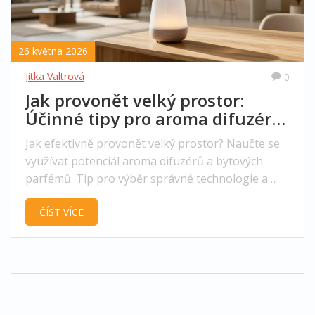
26 května 2026
Jitka Valtrová
0
Jak provonět velký prostor:
Účinné tipy pro aroma difuzéry
a bytové parfémy
Jak efektivně provonět velký prostor? Naučte se
využívat potenciál aroma difuzérů a bytových
parfémů. Tip pro výběr správné technologie a
umístění.
ČÍST VÍCE