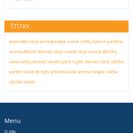
ŠTÍTKY
esenciální oleje
aromaterapie
vonné svíčky
bytové parfémy
aroma difuzér
éterické oleje
vonné oleje
aroma difuzéry
vůně
svíčky
domácí výroba
péče o pleť
domácí vůně
údržba
parfém
vůně do bytu
přírodní vůně
aroma terapie
svíčka
výroba svíček
Menu
O nás