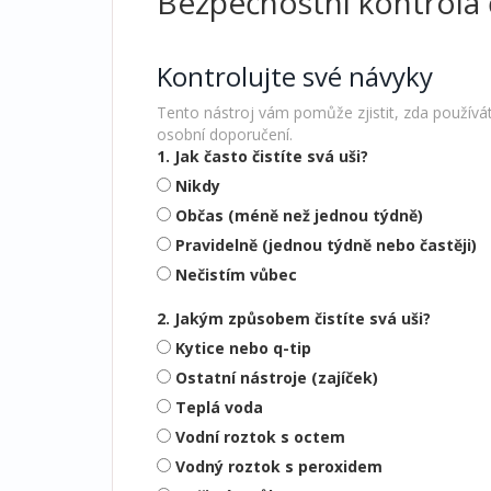
Bezpečnostní kontrola č
Kontrolujte své návyky
Tento nástroj vám pomůže zjistit, zda používá
osobní doporučení.
1. Jak často čistíte svá uši?
Nikdy
Občas (méně než jednou týdně)
Pravidelně (jednou týdně nebo častěji)
Nečistím vůbec
2. Jakým způsobem čistíte svá uši?
Kytice nebo q-tip
Ostatní nástroje (zajíček)
Teplá voda
Vodní roztok s octem
Vodný roztok s peroxidem