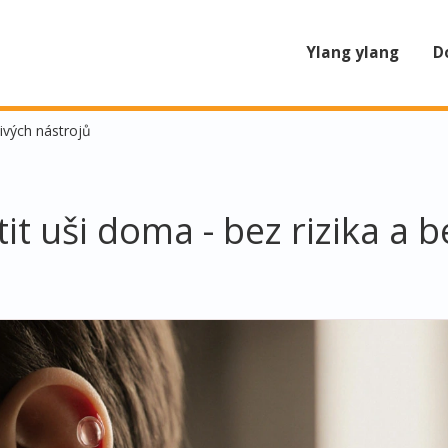
Ylang ylang
D
livých nástrojů
tit uši doma - bez rizika a 