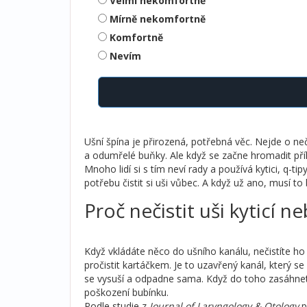
Velmi nekomfortně
Mírně nekomfortně
Komfortně
Nevím
Ušní špína je přirozená, potřebná věc. Nejde o ne
a odumřelé buňky. Ale když se začne hromadit pří
Mnoho lidí si s tím neví rady a používá kytici, q-t
potřebu čistit si uši vůbec. A když už ano, musí to
Proč nečistit uši kyticí 
Když vkládáte něco do ušního kanálu, nečistíte ho 
pročistit kartáčkem. Je to uzavřený kanál, který s
se vysuší a odpadne sama. Když do toho zasáhnete
poškození bubínku.
Podle studie z
Journal of Laryngology & Otology
p