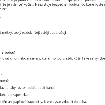
í, že jen „lehce“ vyčistí. Neexistuje bezpečná hloubka, do které byste 
 nic.
?
 měkký, teplý roztok. Nejčastěji doporučují:
1 s vodou)
ovat chlor nebo minerály, které mohou dráždit kůži. Také se vyhýbe
ru.
 méně.
avou, aby roztok dobře obalil kanál.
téct do kapesníku.
fén ani papírové kapesníky, které byste vkládali do ucha.