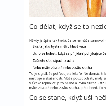
Co dělat, když se to nezl
Někdy je špína tak tvrdá, že se nemůže samovolně
Slušíte jako byste měli v hlavě vatu
Ucho se bolestí, když se při jídání pohybujete čel
Začnete cítit zápach z ucha
Nebo máte závratě nebo ztrátu sluchu
To je signál, že potřebujete lékaře. Ne domácí tri
nástroje a zkušenosti. Může použít odsátí, malý 
V České republice je to běžná a levná služba - sto
máte závratě nebo ztrátu sluchu, jděte hned. To n
Co se stane, když uši neč