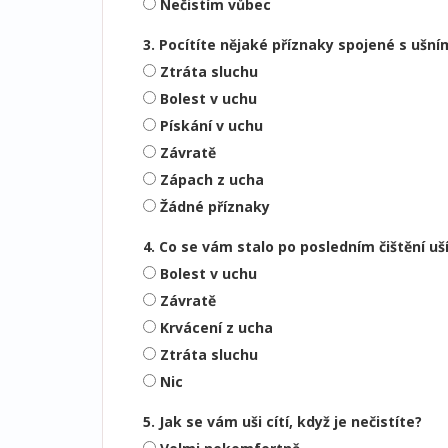
Nečistím vůbec
3. Pocítíte nějaké příznaky spojené s ušn
Ztráta sluchu
Bolest v uchu
Pískání v uchu
Závratě
Zápach z ucha
Žádné příznaky
4. Co se vám stalo po posledním čištění uš
Bolest v uchu
Závratě
Krvácení z ucha
Ztráta sluchu
Nic
5. Jak se vám uši cítí, když je nečistíte?