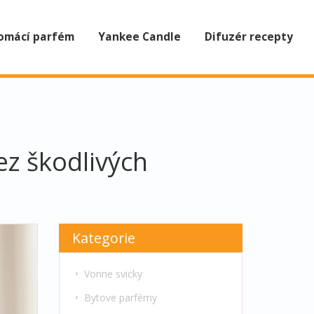
omácí parfém
Yankee Candle
Difuzér recepty
bez škodlivých
Kategorie
Vonne svicky
Bytove parfémy