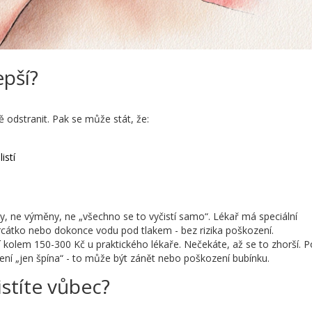
epší?
 odstranit. Pak se může stát, že:
istí
ky, ne výměny, ne „všechno se to vyčistí samo“. Lékař má speciální
zrcátko nebo dokonce vodu pod tlakem - bez rizika poškození.
jí kolem 150-300 Kč u praktického lékaře. Nečekáte, až se to zhorší. 
ení „jen špína“ - to může být zánět nebo poškození bubínku.
istíte vůbec?