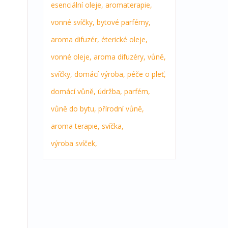
esenciální oleje,
aromaterapie,
vonné svíčky,
bytové parfémy,
aroma difuzér,
éterické oleje,
vonné oleje,
aroma difuzéry,
vůně,
svíčky,
domácí výroba,
péče o pleť,
domácí vůně,
údržba,
parfém,
vůně do bytu,
přírodní vůně,
aroma terapie,
svíčka,
výroba svíček,