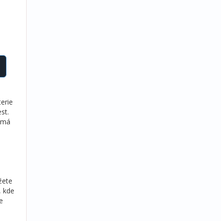
erie
st.
nemá
žete
, kde
e