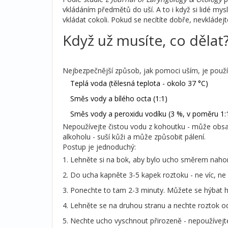
vkládáním předmětů do uší. A to i když si lidé mysl
vkládat cokoli. Pokud se necítíte dobře, nevkládejte
Když už musíte, co dělat
Nejbezpečnější způsob, jak pomoci uším, je použít
Teplá voda (tělesná teplota - okolo 37 °C)
Směs vody a bílého octa (1:1)
Směs vody a peroxidu vodíku (3 %, v poměru 1:
Nepoužívejte čistou vodu z kohoutku - může obsah
alkoholu - suší kůži a může způsobit pálení.
Postup je jednoduchý:
Lehněte si na bok, aby bylo ucho směrem naho
Do ucha kapněte 3-5 kapek roztoku - ne víc, ne
Ponechte to tam 2-3 minuty. Můžete se hýbat hl
Lehněte se na druhou stranu a nechte roztok od
Nechte ucho vyschnout přirozeně - nepoužívejte 