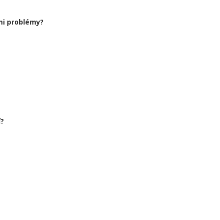
ími problémy?
í?