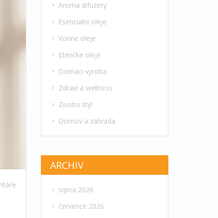
Aroma difuzery
Esencialni oleje
Vonne oleje
Etericke oleje
Domaci vyroba
Zdravi a wellness
Zivotni styl
Domov a zahrada
ARCHIV
ntáře
srpna 2026
července 2026