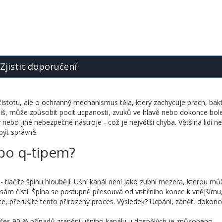
Zjistit doporučení
čistotu, ale o ochranný mechanismus těla, který zachycuje prach, bakt
liš, může způsobit pocit ucpanosti, zvuků ve hlavě nebo dokonce bole
ipy nebo jiné nebezpečné nástroje - což je největší chyba. Většina lidí 
 být správně.
nebo q-tipem?
- tlačíte špínu hlouběji. Ušní kanál není jako zubní mezera, kterou mů
e sám čistí. Špína se postupně přesouvá od vnitřního konce k vnějšímu
, přerušíte tento přirozený proces. Výsledek? Ucpání, zánět, dokonc
řes 90 % případů zranění ušního kanálu u dospělých je způsobeno