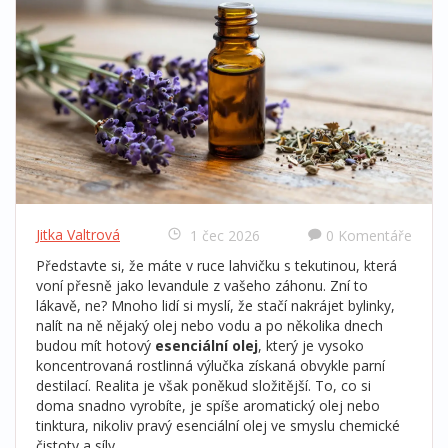
Jitka Valtrová
1 čec 2026
0 Komentáře
Představte si, že máte v ruce lahvičku s tekutinou, která
voní přesně jako levandule z vašeho záhonu. Zní to
lákavě, ne? Mnoho lidí si myslí, že stačí nakrájet bylinky,
nalít na ně nějaký olej nebo vodu a po několika dnech
budou mít hotový
esenciální olej
, který je
vysoko
koncentrovaná rostlinná výlučka získaná obvykle parní
destilací
.
Realita je však poněkud složitější. To, co si
doma snadno vyrobíte, je spíše aromatický olej nebo
tinktura, nikoliv pravý esenciální olej ve smyslu chemické
čistoty a síly.