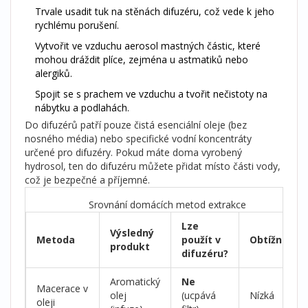
Trvale usadit tuk na stěnách difuzéru, což vede k jeho
rychlému porušení.
Vytvořit ve vzduchu aerosol mastných částic, které
mohou dráždit plíce, zejména u astmatiků nebo
alergiků.
Spojit se s prachem ve vzduchu a tvořit nečistoty na
nábytku a podlahách.
Do difuzérů patří pouze čistá esenciální oleje (bez
nosného média) nebo specifické vodní koncentráty
určené pro difuzéry. Pokud máte doma vyrobený
hydrosol, ten do difuzéru můžete přidat místo části vody,
což je bezpečné a příjemné.
Srovnání domácích metod extrakce
Lze
Výsledný
Metoda
použít v
Obtížnost
produkt
difuzéru?
Aromatický
Ne
Macerace v
olej
(ucpává
Nízká
oleji