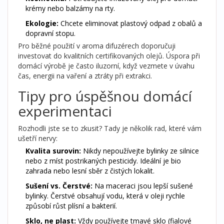
krémy nebo balzámy na rty.
Ekologie:
Chcete eliminovat plastový odpad z obalů a
dopravní stopu.
Pro běžné použití v
aroma difuzérech
doporučuji
investovat do kvalitních certifikovaných olejů. Úspora při
domácí výrobě je často iluzorní, když vezmete v úvahu
čas, energii na vaření a ztráty při extrakci.
Tipy pro úspěšnou domácí
experimentaci
Rozhodli jste se to zkusit? Tady je několik rad, které vám
ušetří nervy:
Kvalita surovin:
Nikdy nepoužívejte bylinky ze silnice
nebo z míst postrikaných pesticidy. Ideální je bio
zahrada nebo lesní sběr z čistých lokalit.
Sušení vs. Čerstvé:
Na maceraci jsou lepší sušené
bylinky. Čerstvé obsahují vodu, která v oleji rychle
způsobí růst plísní a bakterií.
Sklo, ne plast:
Vždy používejte tmavé sklo (fialové