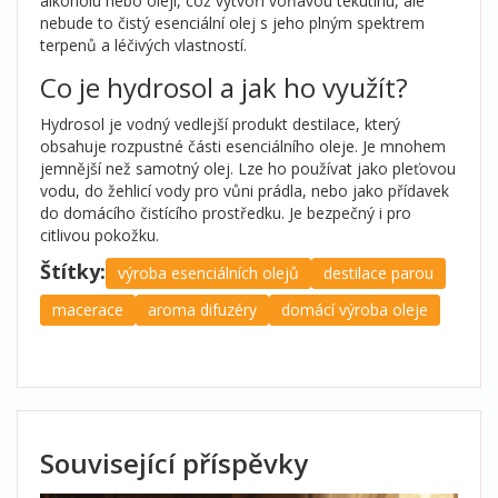
alkoholu nebo oleji, což vytvoří voňavou tekutinu, ale
nebude to čistý esenciální olej s jeho plným spektrem
terpenů a léčivých vlastností.
Co je hydrosol a jak ho využít?
Hydrosol je vodný vedlejší produkt destilace, který
obsahuje rozpustné části esenciálního oleje. Je mnohem
jemnější než samotný olej. Lze ho používat jako pleťovou
vodu, do žehlicí vody pro vůni prádla, nebo jako přídavek
do domácího čistícího prostředku. Je bezpečný i pro
citlivou pokožku.
Štítky:
výroba esenciálních olejů
destilace parou
macerace
aroma difuzéry
domácí výroba oleje
Související příspěvky