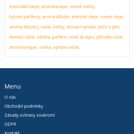
esenciální oleje,
aromaterapie,
vonné svíčky,
bytové parfémy,
aroma difuzér,
éterické oleje,
vonné oleje,
aroma difuzéry,
vůně,
svíčky,
domácí výroba,
péče o pleť,
domácí vůně,
údržba,
parfém,
vůně do bytu,
přírodní vůně,
aroma terapie,
svíčka,
výroba svíček,
Menu
O nás
Obchodní podmínky
Zásady ochrany soukromí
GDPR
Kontakt