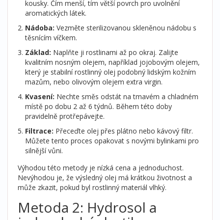
kousky. Čím menší, tím větší povrch pro uvolnění
aromatických látek.
Nádoba:
Vezměte sterilizovanou skleněnou nádobu s
těsnícím víčkem.
Základ:
Naplňte ji rostlinami až po okraj. Zalijte
kvalitním nosným olejem, například
jojobovým olejem
,
který je
stabilní rostlinný olej podobný lidským kožním
mazům
, nebo olivovým olejem extra virgin.
Kvasení:
Nechte směs odstát na tmavém a chladném
místě po dobu 2 až 6 týdnů. Během této doby
pravidelně protřepávejte.
Filtrace:
Přeceďte olej přes plátno nebo kávový filtr.
Můžete tento proces opakovat s novými bylinkami pro
silnější vůni.
Výhodou této metody je nízká cena a jednoduchost.
Nevýhodou je, že výsledný olej má krátkou životnost a
může zkazit, pokud byl rostlinný materiál vlhký.
Metoda 2: Hydrosol a