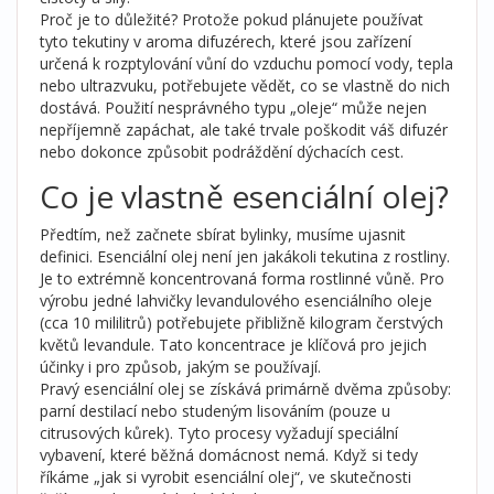
Proč je to důležité? Protože pokud plánujete používat
tyto tekutiny v
aroma difuzérech
, které jsou
zařízení
určená k rozptylování vůní do vzduchu pomocí vody, tepla
nebo ultrazvuku
, potřebujete vědět, co se vlastně do nich
dostává. Použití nesprávného typu „oleje“ může nejen
nepříjemně zapáchat, ale také trvale poškodit váš difuzér
nebo dokonce způsobit podráždění dýchacích cest.
Co je vlastně esenciální olej?
Předtím, než začnete sbírat bylinky, musíme ujasnit
definici. Esenciální olej není jen jakákoli tekutina z rostliny.
Je to extrémně koncentrovaná forma rostlinné vůně. Pro
výrobu jedné lahvičky levandulového esenciálního oleje
(cca 10 mililitrů) potřebujete přibližně kilogram čerstvých
květů levandule. Tato koncentrace je klíčová pro jejich
účinky i pro způsob, jakým se používají.
Pravý esenciální olej se získává primárně dvěma způsoby:
parní destilací nebo studeným lisováním (pouze u
citrusových kůrek). Tyto procesy vyžadují speciální
vybavení, které běžná domácnost nemá. Když si tedy
říkáme „jak si vyrobit esenciální olej“, ve skutečnosti