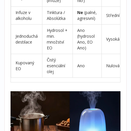
(infuze)
filtr)
Infuze v
Tinktura /
Ne
(palné,
Střední
alkoholu
Absolútka
agresivní)
Hydrosol +
Ano
Jednoduchá
min.
(hydrosol
Vysoká
destilace
množství
Ano, EO
EO
Ano)
Čistý
Kupovaný
esenciální
Ano
Nulová
EO
olej