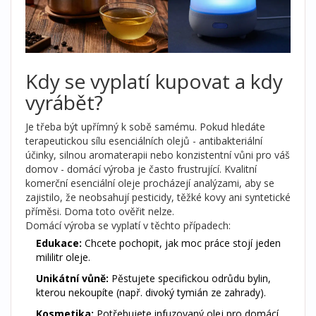
Kdy se vyplatí kupovat a kdy
vyrábět?
Je třeba být upřímný k sobě samému. Pokud hledáte
terapeutickou sílu esenciálních olejů - antibakteriální
účinky, silnou aromaterapii nebo konzistentní vůni pro váš
domov - domácí výroba je často frustrující. Kvalitní
komerční esenciální oleje procházejí analýzami, aby se
zajistilo, že neobsahují pesticidy, těžké kovy ani syntetické
příměsi. Doma toto ověřit nelze.
Domácí výroba se vyplatí v těchto případech:
Edukace:
Chcete pochopit, jak moc práce stojí jeden
mililitr oleje.
Unikátní vůně:
Pěstujete specifickou odrůdu bylin,
kterou nekoupíte (např. divoký tymián ze zahrady).
Kosmetika:
Potřebujete infuzovaný olej pro domácí