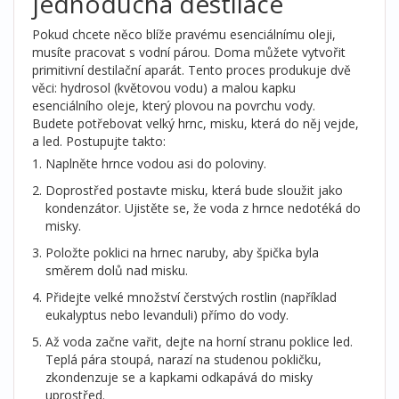
jednoduchá destilace
Pokud chcete něco blíže pravému esenciálnímu oleji,
musíte pracovat s vodní párou. Doma můžete vytvořit
primitivní destilační aparát. Tento proces produkuje dvě
věci: hydrosol (květovou vodu) a malou kapku
esenciálního oleje, který plovou na povrchu vody.
Budete potřebovat velký hrnc, misku, která do něj vejde,
a led. Postupujte takto:
Naplněte hrnce vodou asi do poloviny.
Doprostřed postavte misku, která bude sloužit jako
kondenzátor. Ujistěte se, že voda z hrnce nedotéká do
misky.
Položte poklici na hrnec naruby, aby špička byla
směrem dolů nad misku.
Přidejte velké množství čerstvých rostlin (například
eukalyptus nebo levanduli) přímo do vody.
Až voda začne vařit, dejte na horní stranu poklice led.
Teplá pára stoupá, narazí na studenou pokličku,
zkondenzuje se a kapkami odkapává do misky
uprostřed.