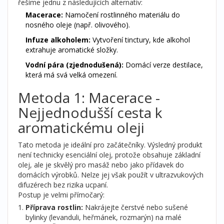
řešíme jednu z následujících alternativ:
Macerace:
Namočení rostlinného materiálu do
nosného oleje (např. olivového).
Infuze alkoholem:
Vytvoření tinctury, kde alkohol
extrahuje aromatické složky.
Vodní pára (zjednodušená):
Domácí verze destilace,
která má svá velká omezení.
Metoda 1: Macerace -
Nejjednodušší cesta k
aromatickému oleji
Tato metoda je ideální pro začátečníky. Výsledný produkt
není technicky esenciální olej, protože obsahuje základní
olej, ale je skvělý pro masáž nebo jako přídavek do
domácích výrobků. Nelze jej však použít v ultrazvukových
difuzérech bez rizika ucpaní.
Postup je velmi přímočarý:
Příprava rostlin:
Nakrájejte čerstvé nebo sušené
bylinky (levanduli, heřmánek, rozmarýn) na malé