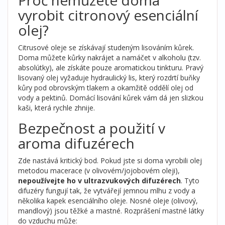
vyrobit citronový esenciální
olej?
Citrusové oleje se získávají studeným lisováním kůrek.
Doma můžete kůrky nakrájet a namáčet v alkoholu (tzv.
absolútky), ale získáte pouze aromatickou tinkturu. Pravý
lisovaný olej vyžaduje hydraulický lis, který rozdrtí buňky
kůry pod obrovským tlakem a okamžitě oddělí olej od
vody a pektinů. Domácí lisování kůrek vám dá jen slizkou
kaši, která rychle zhnije.
Bezpečnost a použití v
aroma difuzérech
Zde nastává kritický bod. Pokud jste si doma vyrobili olej
metodou macerace (v olivovém/jojobovém oleji),
nepoužívejte ho v ultrazvukových difuzérech
. Tyto
difuzéry fungují tak, že vytvářejí jemnou mlhu z vody a
několika kapek esenciálního oleje. Nosné oleje (olivový,
mandlový) jsou těžké a mastné. Rozprášení mastné látky
do vzduchu může: