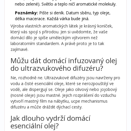
nebo zelené). Světlo a teplo ničí aromatické molekuly.
Poznámky:
Pište si deník. Datum sběru, typ oleje,
délka macerace. Každá várka bude jiná.
Výroba vlastních aromatických látek je krásný koníček,
který vás spojí s přírodou. Jen si uvědomte, že vaše
domácí dílo je spíše uměleckým výtvorem než
laboratorním standardem. A právě proto je to tak
zajímavé.
Můžu dát domácí infuzovaný olej
do ultrazvukového difuzéru?
Ne, rozhodně ne. Ultrazvukové difuzéry jsou navrženy pro
vodu a čisté esenciální oleje, které se nerozpouštějí ve
vodě, ale dispergují se. Oleje jako olivový nebo jojobový
(nosné oleje) jsou mastné. Jejich rozprášení do vzduchu
vytvoří mastný film na nábytku, ucpe mechanismus
difuzéru a může dráždit dýchací cesty.
Jak dlouho vydrží domácí
esenciální olej?