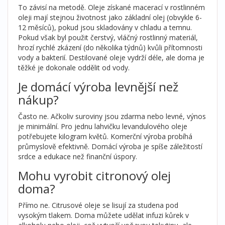
To závisí na metodě. Oleje získané macerací v rostlinném
oleji mají stejnou životnost jako základní olej (obvykle 6-
12 měsíců), pokud jsou skladovány v chladu a temnu.
Pokud však byl použit čerstvý, vláčný rostlinný materiál,
hrozí rychlé zkázení (do několika týdnů) kvůli přítomnosti
vody a bakterií. Destilované oleje vydrží déle, ale doma je
těžké je dokonale oddělit od vody.
Je domácí výroba levnější než
nákup?
Často ne. Ačkoliv suroviny jsou zdarma nebo levné, výnos
je minimální. Pro jednu lahvičku levandulového oleje
potřebujete kilogram květů. Komerční výroba probíhá
průmyslově efektivně. Domácí výroba je spíše záležitostí
srdce a edukace než finanční úspory.
Mohu vyrobit citronový olej
doma?
Přímo ne. Citrusové oleje se lisují za studena pod
vysokým tlakem. Doma můžete udělat infuzi kůrek v