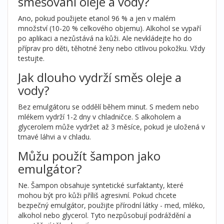
směšování oleje a vody?
Ano, pokud použijete etanol 96 % a jen v malém
množství (10-20 % celkového objemu). Alkohol se vypaří
po aplikaci a nezůstává na kůži. Ale nevkládejte ho do
příprav pro děti, těhotné ženy nebo citlivou pokožku. Vždy
testujte.
Jak dlouho vydrží směs oleje a
vody?
Bez emulgátoru se oddělí během minut. S medem nebo
mlékem vydrží 1-2 dny v chladničce. S alkoholem a
glycerolem může vydržet až 3 měsíce, pokud je uložená v
tmavé láhvi a v chladu.
Můžu použít šampon jako
emulgátor?
Ne. Šampon obsahuje syntetické surfaktanty, které
mohou být pro kůži příliš agresivní. Pokud chcete
bezpečný emulgátor, použijte přírodní látky - med, mléko,
alkohol nebo glycerol. Tyto nezpůsobují podráždění a