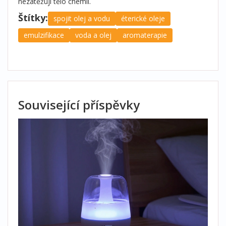
nezatěžují tělo chemií.
Štítky:
spojit olej a vodu
éterické oleje
emulzifikace
voda a olej
aromaterapie
Související příspěvky