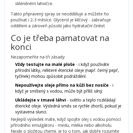
skleněném lahvičce.
Takto připravený spray se neodděluje a můžete ho
používat i 2-3 měsíce. Glycerol je klíčový - zabraňuje
oddělení a zároveň působí jako hydratační činitel.
Co je třeba pamatovat na
konci
Nezapomeňte na tři zásady:
Vždy testujte na malé ploše
- i když používáte
přírodní látky, některé éterické oleje (např. černý pepř,
tyčínek) mohou způsobit podráždění.
Nepoužívejte oleje přímo na kůži bez nosiče
- i
když je smíšený s vodou, může být příliš silný.
Ukládejte v tmavé láhvi
- světlo a teplo rozkládají
éterické oleje. Výsledná směs se rychle zhorší, pokud je
vystavena slunci.
Nejlepší výsledek máte, když spojíte olej s vodou pomocí
přírodního emulgátoru - medu, mléka nebo alkoholu.
Nejde o složitou chemii. Je to o tom, jak dobře rozumíte