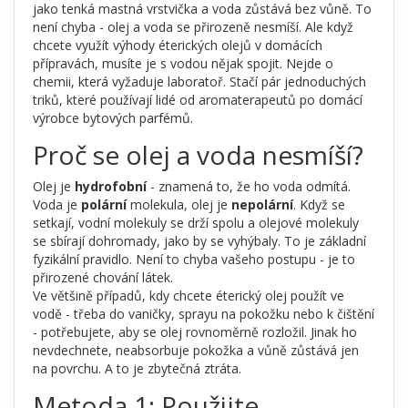
jako tenká mastná vrstvička a voda zůstává bez vůně. To
není chyba - olej a voda se přirozeně nesmíší. Ale když
chcete využít výhody éterických olejů v domácích
přípravách, musíte je s vodou nějak spojit. Nejde o
chemii, která vyžaduje laboratoř. Stačí pár jednoduchých
triků, které používají lidé od aromaterapeutů po domácí
výrobce bytových parfémů.
Proč se olej a voda nesmíší?
Olej je
hydrofobní
- znamená to, že ho voda odmítá.
Voda je
polární
molekula, olej je
nepolární
. Když se
setkají, vodní molekuly se drží spolu a olejové molekuly
se sbírají dohromady, jako by se vyhýbaly. To je základní
fyzikální pravidlo. Není to chyba vašeho postupu - je to
přirozené chování látek.
Ve většině případů, kdy chcete éterický olej použít ve
vodě - třeba do vaničky, sprayu na pokožku nebo k čištění
- potřebujete, aby se olej rovnoměrně rozložil. Jinak ho
nevdechnete, neabsorbuje pokožka a vůně zůstává jen
na povrchu. A to je zbytečná ztráta.
Metoda 1: Použijte