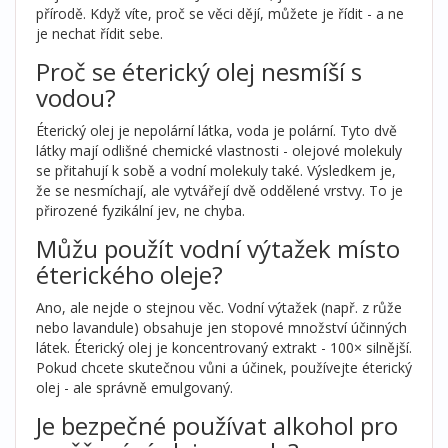
přírodě. Když víte, proč se věci dějí, můžete je řídit - a ne
je nechat řídit sebe.
Proč se éterický olej nesmíší s
vodou?
Éterický olej je nepolární látka, voda je polární. Tyto dvě
látky mají odlišné chemické vlastnosti - olejové molekuly
se přitahují k sobě a vodní molekuly také. Výsledkem je,
že se nesmíchají, ale vytvářejí dvě oddělené vrstvy. To je
přirozené fyzikální jev, ne chyba.
Můžu použít vodní výtažek místo
éterického oleje?
Ano, ale nejde o stejnou věc. Vodní výtažek (např. z růže
nebo lavandule) obsahuje jen stopové množství účinných
látek. Éterický olej je koncentrovaný extrakt - 100× silnější.
Pokud chcete skutečnou vůni a účinek, používejte éterický
olej - ale správně emulgovaný.
Je bezpečné používat alkohol pro