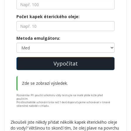
Počet kapek éterického oleje:
Metoda emulgátoru:
Vypočítat
Zde se zobrazí výsledek.
Poznámka: Při použití alkoholu vždy testujte na malé ploše kůže před
použitím.
Pro dlouhodobé uchování (více než 1 den) doporučujeme uchovávat v tmavé
skleněné nádobě v chladu.
Zkoušeli jste někdy přidat několik kapek éterického oleje
do vody? Většinou to skončí tím, že olej plave na povrchu