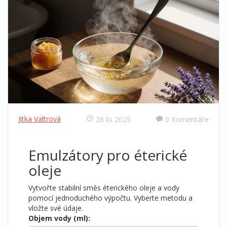
Jitka Valtrová
26 lis 2025
0 Komentáře
Emulzátory pro éterické
oleje
Vytvořte stabilní směs éterického oleje a vody
pomocí jednoduchého výpočtu. Vyberte metodu a
vložte své údaje.
Objem vody (ml):