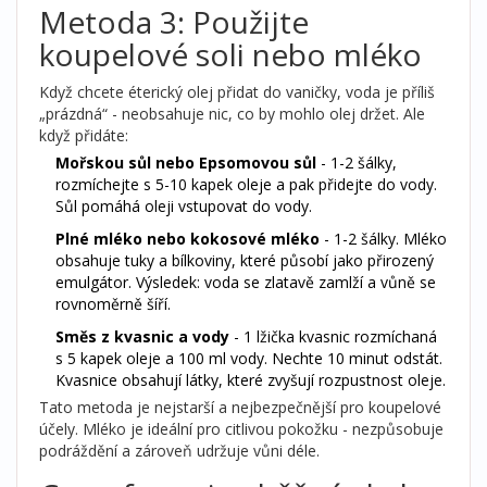
Metoda 3: Použijte
koupelové soli nebo mléko
Když chcete éterický olej přidat do vaničky, voda je příliš
„prázdná“ - neobsahuje nic, co by mohlo olej držet. Ale
když přidáte:
Mořskou sůl nebo Epsomovou sůl
- 1-2 šálky,
rozmíchejte s 5-10 kapek oleje a pak přidejte do vody.
Sůl pomáhá oleji vstupovat do vody.
Plné mléko nebo kokosové mléko
- 1-2 šálky. Mléko
obsahuje tuky a bílkoviny, které působí jako přirozený
emulgátor. Výsledek: voda se zlatavě zamlží a vůně se
rovnoměrně šíří.
Směs z kvasnic a vody
- 1 lžička kvasnic rozmíchaná
s 5 kapek oleje a 100 ml vody. Nechte 10 minut odstát.
Kvasnice obsahují látky, které zvyšují rozpustnost oleje.
Tato metoda je nejstarší a nejbezpečnější pro koupelové
účely. Mléko je ideální pro citlivou pokožku - nezpůsobuje
podráždění a zároveň udržuje vůni déle.