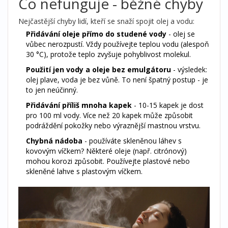
Co nefunguje - běžné chyby
Nejčastější chyby lidí, kteří se snaží spojit olej a vodu:
Přidávání oleje přímo do studené vody
- olej se
vůbec nerozpustí. Vždy používejte teplou vodu (alespoň
30 °C), protože teplo zvyšuje pohyblivost molekul.
Použití jen vody a oleje bez emulgátoru
- výsledek:
olej plave, voda je bez vůně. To není špatný postup - je
to jen neúčinný.
Přidávání příliš mnoha kapek
- 10-15 kapek je dost
pro 100 ml vody. Více než 20 kapek může způsobit
podráždění pokožky nebo výraznější mastnou vrstvu.
Chybná nádoba
- používáte skleněnou láhev s
kovovým víčkem? Některé oleje (např. citrónový)
mohou korozi způsobit. Používejte plastové nebo
skleněné lahve s plastovým víčkem.