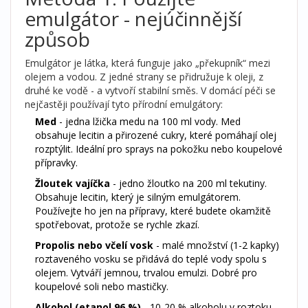
emulgátor - nejúčinnější
způsob
Emulgátor je látka, která funguje jako „překupník“ mezi
olejem a vodou. Z jedné strany se přidružuje k oleji, z
druhé ke vodě - a vytvoří stabilní směs. V domácí péči se
nejčastěji používají tyto přírodní emulgátory:
Med
- jedna lžička medu na 100 ml vody. Med
obsahuje lecitin a přirozené cukry, které pomáhají olej
rozptýlit. Ideální pro sprays na pokožku nebo koupelové
přípravky.
Žloutek vajíčka
- jedno žloutko na 200 ml tekutiny.
Obsahuje lecitin, který je silným emulgátorem.
Používejte ho jen na přípravy, které budete okamžitě
spotřebovat, protože se rychle zkazí.
Propolis nebo včelí vosk
- malé množství (1-2 kapky)
roztaveného vosku se přidává do teplé vody spolu s
olejem. Vytváří jemnou, trvalou emulzi. Dobré pro
koupelové soli nebo mastičky.
Alkohol (etanol 96 %)
- 10-20 % alkoholu v roztoku