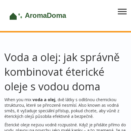
Voda a olej: jak správně
kombinovat éterické
oleje s vodou doma
When you mix
voda a olej
,
dvě látky s odlišnou chemickou
strukturou, které se přirozeně nesmísí
. Also known as
vodná
směs
, it
vyžaduje speciální přístup, pokud chcete, aby vůně z
éterických olejů působila efektivně a bezpečně
.
Éterické oleje nejsou vodně rozpustné. Když je přidáte přímo do
vody, plavou na povrchu jako malé kapky – a to znamená, že se