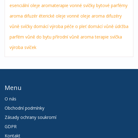
esenciální oleje
aromaterapie
vonné svíčky
bytové parfémy
aroma difuzér
éterické oleje
vonné oleje
aroma difuzéry
vůně
svíčky
domácí výroba
péče o pleť
domácí vůně
údržba
parfém
vůně do bytu
přírodní vůně
aroma terapie
svíčka
výroba svíček
Menu
O nás
Obchodní podmínky
Zásady ochrany soukromí
GDPR
Kontakt