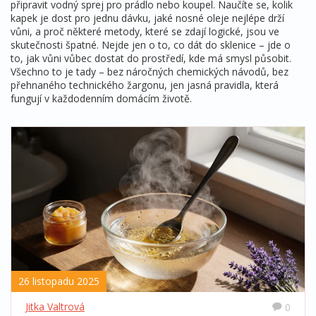
připravit vodný sprej pro prádlo nebo koupel. Naučíte se, kolik
kapek je dost pro jednu dávku, jaké nosné oleje nejlépe drží
vůni, a proč některé metody, které se zdají logické, jsou ve
skutečnosti špatné. Nejde jen o to, co dát do sklenice – jde o
to, jak vůni vůbec dostat do prostředí, kde má smysl působit.
Všechno to je tady – bez náročných chemických návodů, bez
přehnaného technického žargonu, jen jasná pravidla, která
fungují v každodenním domácím životě.
26 listopadu 2025
Jitka Valtrová
0