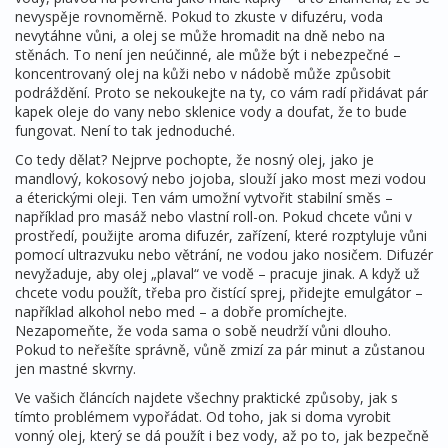
nevyspěje rovnoměrně. Pokud to zkuste v difuzéru, voda
nevytáhne vůni, a olej se může hromadit na dně nebo na
stěnách. To není jen neúčinné, ale může být i nebezpečné –
koncentrovaný olej na kůži nebo v nádobě může způsobit
podráždění. Proto se nekoukejte na ty, co vám radí přidávat pár
kapek oleje do vany nebo sklenice vody a doufat, že to bude
fungovat. Není to tak jednoduché.
Co tedy dělat? Nejprve pochopte, že
nosný olej
,
jako je
mandlový, kokosový nebo jojoba, slouží jako most mezi vodou
a éterickými oleji
.
Ten vám umožní vytvořit stabilní směs –
například pro masáž nebo vlastní roll-on. Pokud chcete vůni v
prostředí, použijte
aroma difuzér
,
zařízení, které rozptyluje vůni
pomocí ultrazvuku nebo větrání, ne vodou jako nosičem
.
Difuzér
nevyžaduje, aby olej „plaval“ ve vodě – pracuje jinak. A když už
chcete vodu použít, třeba pro čistící sprej, přidejte emulgátor –
například alkohol nebo med – a dobře promíchejte.
Nezapomeňte, že voda sama o sobě neudrží vůni dlouho.
Pokud to neřešíte správně, vůně zmizí za pár minut a zůstanou
jen mastné skvrny.
Ve vašich článcích najdete všechny praktické způsoby, jak s
tímto problémem vypořádat. Od toho, jak si doma vyrobit
vonný olej, který se dá použít i bez vody, až po to, jak bezpečně