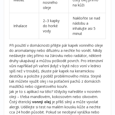
nosného
na kůži
oleje
Nakloňte se nad
2–3 kapky
nádobu a
Inhalace
do horké
inhalujte asi 5
vody
minut
Při použití v domácnosti přilijte pár kapek vonného oleje
do aromalampy nebo difuzéru a nechte ho vonět. Nikdy
nedávejte olej přímo na žárovku nebo radiátor, některé
druhy ukapávají a můžou poškodit povrch. Pro intenzivní
vůni například při vaření (když v bytě něco voní v lednici
spíš než v troubě), zkuste pár kapek na keramickou
destičku a položte ji poblíž problémového místa. Stejně
tak můžete využít olej i na potlačení pachů z domácích
mazlíčků nebo cigaretového kouře.
Jak je to s aplikací na tělo? Vždycky naředěte v nosném
oleji – třeba mandlovém, kokosovém nebo olivovém.
Čistý éterický
vonný olej
je příliš silný a může vyvolat
alergii. Udělejte si test na malém kousku kůže a nechte
cca 24 hodin působit. Pokud se neobjeví vyrážka nebo