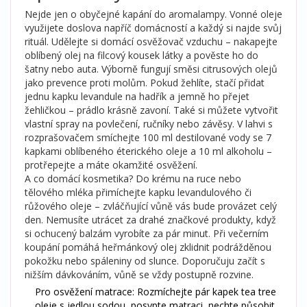
Nejde jen o obyčejné kapání do aromalampy. Vonné oleje
využijete doslova napříč domácností a každý si najde svůj
rituál. Udělejte si domácí osvěžovač vzduchu – nakapejte
oblíbený olej na filcový kousek látky a pověste ho do
šatny nebo auta. Výborně fungují směsi citrusových olejů
jako prevence proti molům. Pokud žehlíte, stačí přidat
jednu kapku levandule na hadřík a jemně ho přejet
žehličkou – prádlo krásně zavoní. Také si můžete vytvořit
vlastní spray na povlečení, ručníky nebo závěsy. V lahvi s
rozprašovačem smíchejte 100 ml destilované vody se 7
kapkami oblíbeného éterického oleje a 10 ml alkoholu –
protřepejte a máte okamžité osvěžení.
A co domácí kosmetika? Do krému na ruce nebo
tělového mléka přimíchejte kapku levandulového či
růžového oleje – zvláčňující vůně vás bude provázet celý
den. Nemusíte utrácet za drahé značkové produkty, když
si ochucený balzám vyrobíte za pár minut. Při večerním
koupání pomáhá heřmánkový olej zklidnit podrážděnou
pokožku nebo spáleniny od slunce. Doporučuju začít s
nižším dávkováním, vůně se vždy postupně rozvine.
Pro osvěžení matrace: Rozmíchejte pár kapek tea tree
oleje s jedlou sodou, posypte matraci, nechte působit