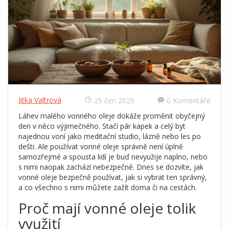
Jitka Valtrová
25 čen 2025
0 Komentáře
Láhev malého vonného oleje dokáže proměnit obyčejný
den v něco výjimečného. Stačí pár kapek a celý byt
najednou voní jako meditační studio, lázně nebo les po
dešti. Ale používat vonné oleje správně není úplně
samozřejmé a spousta lidí je buď nevyužije naplno, nebo
s nimi naopak zachází nebezpečně. Dnes se dozvíte, jak
vonné oleje bezpečně používat, jak si vybrat ten správný,
a co všechno s nimi můžete zažít doma či na cestách.
Proč mají vonné oleje tolik
využití