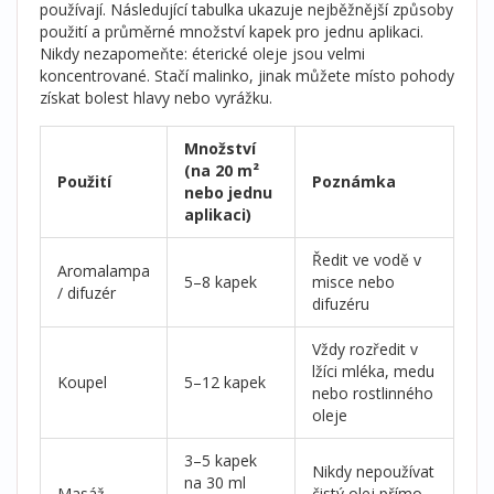
používají. Následující tabulka ukazuje nejběžnější způsoby
použití a průměrné množství kapek pro jednu aplikaci.
Nikdy nezapomeňte: éterické oleje jsou velmi
koncentrované. Stačí malinko, jinak můžete místo pohody
získat bolest hlavy nebo vyrážku.
Množství
(na 20 m²
Použití
Poznámka
nebo jednu
aplikaci)
Ředit ve vodě v
Aromalampa
5–8 kapek
misce nebo
/ difuzér
difuzéru
Vždy rozředit v
lžíci mléka, medu
Koupel
5–12 kapek
nebo rostlinného
oleje
3–5 kapek
Nikdy nepoužívat
na 30 ml
Masáž
čistý olej přímo