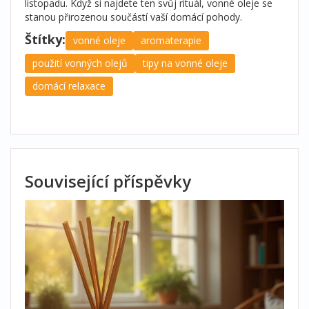
listopadu. Když si najdete ten svůj rituál, vonné oleje se
stanou přirozenou součástí vaší domácí pohody.
Štítky:
vonné oleje
aromaterapie
použití vonných olejů
tipy na vonné oleje
domácí relaxace
Související příspěvky