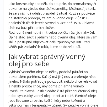
jako kosmetický doplněk, do koupele, do aromalampy či
dokonce na výrobu domácí kosmetiky. Možností je tolik,
že se z nich dá udělat pravidelný rituál. Když se podíváte
na statistiky prodejů, zájem o vonné oleje v Česku v
posledních třech letech vzrostl o více než 35 % – hlavně
těch na bázi přírodních složek.
Rozhodně není nutné mít celou poličku různých lahviček.
Úplně stačí začít s jedním nebo dvěma oleji, které se vám
líbí, a postupně objevovat další způsoby využití. Stačí
vědět pár základních triků, které se dozvíte dál.
Jak vybrat správný vonný
olej pro sebe
Vybírání vonného oleje se někdy podobá pátrání po
dokonalém parfému. Každý má jiný nos a preferuje něco
jiného. Někdo potřebuje povzbudit, někdo chce relaxovat
a někdo prostě chce, aby doma příjemně vonělo.
Rozlišujte hlavně, jestli hledáte čistě přírodní éterický olej,
nebo syntetický vonný olej – není to totéž. Éterické oleje
jsou lisované z rostlin, květů, kůry nebo kořenů a
většinou mají i terapeutický účinek. Syntetické vonné oleje