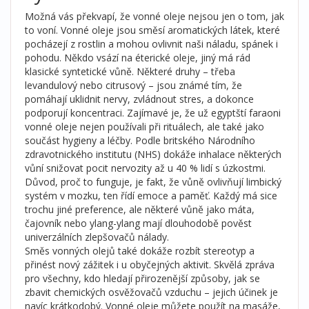
Možná vás překvapí, že vonné oleje nejsou jen o tom, jak
to voní. Vonné oleje jsou směsí aromatických látek, které
pocházejí z rostlin a mohou ovlivnit naši náladu, spánek i
pohodu. Někdo vsází na éterické oleje, jiný má rád
klasické syntetické vůně. Některé druhy – třeba
levandulový nebo citrusový – jsou známé tím, že
pomáhají uklidnit nervy, zvládnout stres, a dokonce
podporují koncentraci. Zajímavé je, že už egyptští faraoni
vonné oleje nejen používali při rituálech, ale také jako
součást hygieny a léčby. Podle britského Národního
zdravotnického institutu (NHS) dokáže inhalace některých
vůní snižovat pocit nervozity až u 40 % lidí s úzkostmi.
Důvod, proč to funguje, je fakt, že vůně ovlivňují limbický
systém v mozku, ten řídí emoce a paměť. Každý má sice
trochu jiné preference, ale některé vůně jako máta,
čajovník nebo ylang-ylang mají dlouhodobě pověst
univerzálních zlepšovačů nálady.
Směs vonných olejů také dokáže rozbít stereotyp a
přinést nový zážitek i u obyčejných aktivit. Skvělá zpráva
pro všechny, kdo hledají přirozenější způsoby, jak se
zbavit chemických osvěžovačů vzduchu – jejich účinek je
navíc krátkodobý. Vonné oleje můžete použít na masáže,