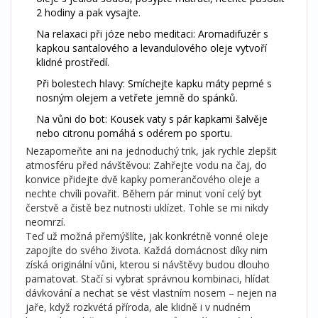
2 hodiny a pak vysajte.
Na relaxaci při józe nebo meditaci: Aromadifuzér s
kapkou santalového a levandulového oleje vytvoří
klidné prostředí.
Při bolestech hlavy: Smíchejte kapku máty peprné s
nosným olejem a vetřete jemně do spánků.
Na vůni do bot: Kousek vaty s pár kapkami šalvěje
nebo citronu pomáhá s odérem po sportu.
Nezapomeňte ani na jednoduchý trik, jak rychle zlepšit
atmosféru před návštěvou: Zahřejte vodu na čaj, do
konvice přidejte dvě kapky pomerančového oleje a
nechte chvíli povařit. Během pár minut voní celý byt
čerstvě a čistě bez nutnosti uklízet. Tohle se mi nikdy
neomrzí.
Teď už možná přemýšlíte, jak konkrétně vonné oleje
zapojíte do svého života. Každá domácnost díky nim
získá originální vůni, kterou si návštěvy budou dlouho
pamatovat. Stačí si vybrat správnou kombinaci, hlídat
dávkování a nechat se vést vlastním nosem – nejen na
jaře, když rozkvétá příroda, ale klidně i v nudném