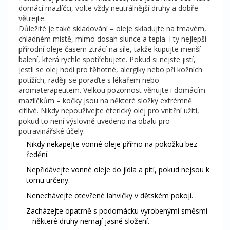
domácí mazlíčci, volte vždy neutrálnější druhy a dobře
větrejte.
Důležité je také skladování – oleje skladujte na tmavém,
chladném místě, mimo dosah slunce a tepla. I ty nejlepší
přírodní oleje časem ztrácí na síle, takže kupujte menší
balení, která rychle spotřebujete. Pokud si nejste jistí,
jestli se olej hodí pro těhotné, alergiky nebo při kožních
potížích, raději se poraďte s lékařem nebo
aromaterapeutem. Velkou pozornost věnujte i domácím
mazlíčkům – kočky jsou na některé složky extrémně
citlivé. Nikdy nepoužívejte éterický olej pro vnitřní užití,
pokud to není výslovně uvedeno na obalu pro
potravinářské účely.
Nikdy nekapejte vonné oleje přímo na pokožku bez
ředění.
Nepřidávejte vonné oleje do jídla a pití, pokud nejsou k
tomu určeny.
Nenechávejte otevřené lahvičky v dětském pokoji.
Zacházejte opatrně s podomácku vyrobenými směsmi
– některé druhy nemají jasné složení.