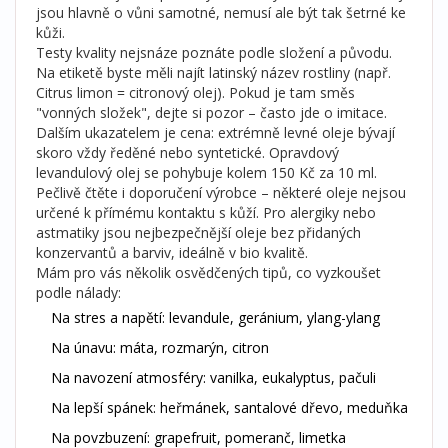
jsou hlavně o vůni samotné, nemusí ale být tak šetrné ke
kůži.
Testy kvality nejsnáze poznáte podle složení a původu.
Na etiketě byste měli najít latinský název rostliny (např.
Citrus limon = citronový olej). Pokud je tam směs
"vonných složek", dejte si pozor – často jde o imitace.
Dalším ukazatelem je cena: extrémně levné oleje bývají
skoro vždy ředěné nebo syntetické. Opravdový
levandulový olej se pohybuje kolem 150 Kč za 10 ml.
Pečlivě čtěte i doporučení výrobce – některé oleje nejsou
určené k přímému kontaktu s kůží. Pro alergiky nebo
astmatiky jsou nejbezpečnější oleje bez přidaných
konzervantů a barviv, ideálně v bio kvalitě.
Mám pro vás několik osvědčených tipů, co vyzkoušet
podle nálady:
Na stres a napětí: levandule, geránium, ylang-ylang
Na únavu: máta, rozmarýn, citron
Na navození atmosféry: vanilka, eukalyptus, pačuli
Na lepší spánek: heřmánek, santalové dřevo, meduňka
Na povzbuzení: grapefruit, pomeranč, limetka