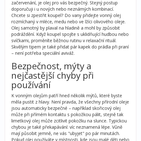
začervenání, je olej pro vás bezpečný. Stejný postup
doporučuji i u nových nebo neznámých kombinací.
Chcete si zpestřit koupel? Do vany přidejte vonný olej
rozmíchaný v mléce, medu nebo ve lžíci olivového oleje.
Olej samotný by plaval na hladině a mohl by způsobit
podráždění. Když koupel spojíte s uklidňující hudbou nebo
svíčkami, proměníte běžnou rutinu v relaxační rituál.
Skvělým tipem je také přidat pár kapek do prádla při praní
– není potřeba speciální aviváž.
Bezpečnost, mýty a
nejčastější chyby při
používání
K vonným olejům patří hned několik mýtů, které byste
měla pustit z hlavy. Není pravda, že všechny přírodní oleje
jsou automaticky bezpečné – například skořicový olej
může při přímém kontaktu s pokožkou pálit, stejně tak
limetkový olej může zcitlivit pokožku na slunce. Typickou
chybou je také překapávání: víc neznamená lépe. Vůně
mají působit jemně, ne vás "ubyjet" po pár minutách.
Pokud olej používáte v místnosti, kde jsou malé děti nebo