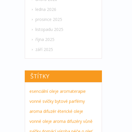
ledna 2026
prosince 2025
listopadu 2025
října 2025
září 2025
ŠTÍTKY
esenciální oleje
aromaterapie
vonné svíčky
bytové parfémy
aroma difuzér
éterické oleje
vonné oleje
aroma difuzéry
vůně
svíčky
domácí výroba
péče o pleť