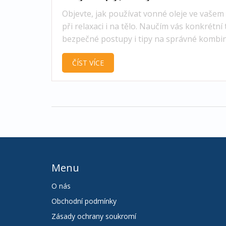
postupy
Objevte, jak používat vonné oleje ve vašem 
při relaxaci i na tělo. Naučím vás konkrétní t
bezpečné postupy i tipy na správné kombi
vůní.
ČÍST VÍCE
Menu
O nás
Obchodní podmínky
Zásady ochrany soukromí