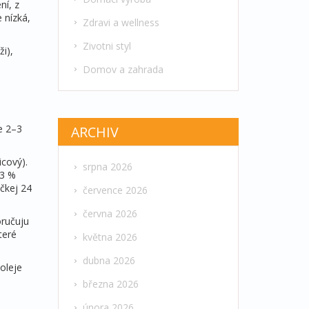
ní, z
 nízká,
Zdravi a wellness
Zivotni styl
ži),
Domov a zahrada
e 2–3
ARCHIV
icový).
srpna 2026
–3 %
očkej 24
července 2026
června 2026
oručuju
teré
května 2026
dubna 2026
oleje
března 2026
února 2026