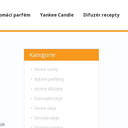
omácí parfém
Yankee Candle
Difuzér recepty
Kategorie
Vonne svicky
Bytove parfémy
Aroma difuzery
Esencialni oleje
Vonne oleje
Etericke oleje
ích
Domaci vyroba