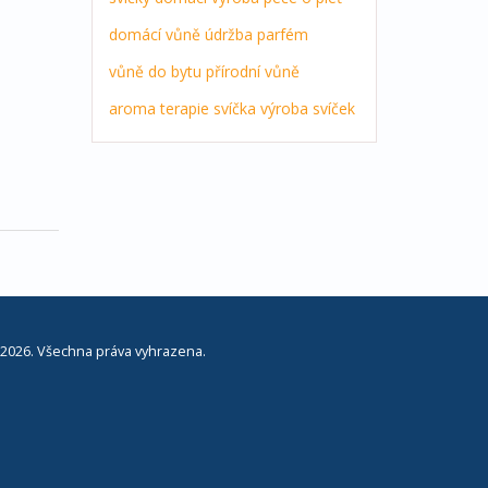
domácí vůně
údržba
parfém
vůně do bytu
přírodní vůně
aroma terapie
svíčka
výroba svíček
2026. Všechna práva vyhrazena.