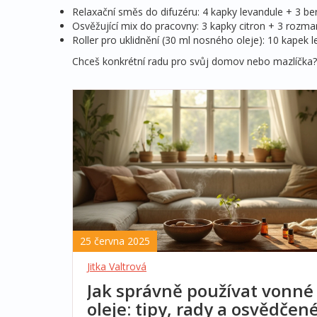
Relaxační směs do difuzéru: 4 kapky levandule + 3 b
Osvěžující mix do pracovny: 3 kapky citron + 3 rozma
Roller pro uklidnění (30 ml nosného oleje): 10 kapek
Chceš konkrétní radu pro svůj domov nebo mazlíčka? N
25 června 2025
Jitka Valtrová
Jak správně používat vonné
oleje: tipy, rady a osvědčen