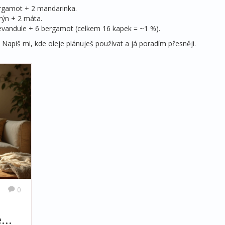
ergamot + 2 mandarinka.
rýn + 2 máta.
 levandule + 6 bergamot (celkem 16 kapek = ~1 %).
apiš mi, kde oleje plánuješ používat a já poradím přesněji.
0
é