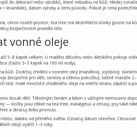
e spíš do dekorací nebo výrobků, které nebudou na kůži. Hledej označe
lia = levandule), datum výroby a zemi původu. Pokud je cena podezřele
rná, citron osvěží prostor, tea tree má dezinfekční účinky (pozor na ků
uj bezpečnostní pravidla níže.
at vonné oleje
tačí 5–8 kapek celkem. U malého difuzéru nebo dětského pokoje volt
bce (často 3–5 kapek na 100 ml vody).
j na kůži. Dodržuj zředění v nosném oleji (mandlový, jojobový, slunečn
eje (bezpečné pro děti, seniory a citlivou pokožku), běžné masáže 2
ch test: malé množství zředěného oleje na vnitřní stranu zápěstí a p
j mimo dosah dětí. Těhotným ženám a lidem s vážnými nemocemi dop
 — kočky jsou citlivé na tea tree, eukalyptus a citrusy, psy také něk
ířete a zkracuj dobu provozu.
 místo, daleko od přímého světla. Označuj datum otevření. Citrusové 
lních olejů vydrží 1–3 roky.