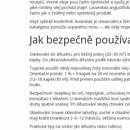
receptů. Vonné oleje jsou často syntetické a využij j
jaké rostliny olej pochází (např. Lavandula angustifo
často jde o ředěný nebo syntetický produkt.
Když vybíráš konkrétně: levandule je univerzální a šet
eukalyptus pomůže ucpanému nosu — ale vždy respekt
Jak bezpečně použív
Dávkování do difuzéru: pro běžný pokoj (20–30 m²) s
kapky. Do ultrazvukového difuzéru podle návodu výro
Topické použití: nikdy nepoužívej čistý esenciální ole
Orientační poměr: 1 % = 6 kapek na 30 ml nosného ol
(12–18 kapek/30 ml). Před prvním použitím udělej pat
hodin.
Bezpečnost: neaplikuj do očí, nepolykat, uchováve
konzultaci s lékařem. U domácích mazlíčků buď opatrný
druhy špatně snášejí. Při difuzování sleduj chování zv
Skladování: tmavé skleněné lahvičky, suché a chladné
mají kratší trvanlivost (~6–12 měsíců), většina esenciá
Praktické tipy na směsi (do difuzéru nebo rolleru):