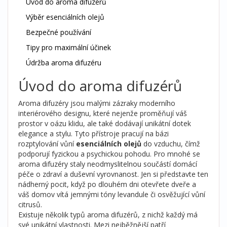
Úvod do aroma difuzérů
Výběr esenciálních olejů
Bezpečné používání
Tipy pro maximální účinek
Údržba aroma difuzéru
Úvod do aroma difuzérů
Aroma difuzéry jsou malými zázraky moderního
interiérového designu, které nejenže proměňují váš
prostor v oázu klidu, ale také dodávají unikátní dotek
elegance a stylu. Tyto přístroje pracují na bázi
rozptylování vůní
esenciálních olejů
do vzduchu, čímž
podporují fyzickou a psychickou pohodu. Pro mnohé se
aroma difuzéry staly neodmyslitelnou součástí domácí
péče o zdraví a duševní vyrovnanost. Jen si představte ten
nádherný pocit, když po dlouhém dni otevřete dveře a
váš domov vítá jemnými tóny levandule či osvěžující vůní
citrusů.
Existuje několik typů aroma difuzérů, z nichž každý má
své unikátní vlastnosti. Mezi nejběžnější patří