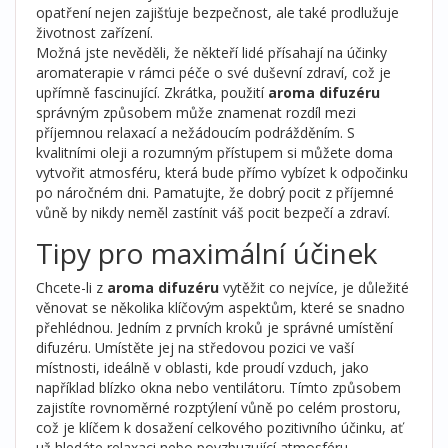
opatření nejen zajišťuje bezpečnost, ale také prodlužuje
životnost zařízení.
Možná jste nevěděli, že někteří lidé přísahají na účinky
aromaterapie v rámci péče o své duševní zdraví, což je
upřímně fascinující. Zkrátka, použití
aroma difuzéru
správným způsobem může znamenat rozdíl mezi
příjemnou relaxací a nežádoucím podrážděním. S
kvalitními oleji a rozumným přístupem si můžete doma
vytvořit atmosféru, která bude přímo vybízet k odpočinku
po náročném dni. Pamatujte, že dobrý pocit z příjemné
vůně by nikdy neměl zastínit váš pocit bezpečí a zdraví.
Tipy pro maximální účinek
Chcete-li z
aroma difuzéru
vytěžit co nejvíce, je důležité
věnovat se několika klíčovým aspektům, které se snadno
přehlédnou. Jedním z prvních kroků je správné umístění
difuzéru. Umístěte jej na středovou pozici ve vaší
místnosti, ideálně v oblasti, kde proudí vzduch, jako
například blízko okna nebo ventilátoru. Tímto způsobem
zajistíte rovnoměrné rozptýlení vůně po celém prostoru,
což je klíčem k dosažení celkového pozitivního účinku, ať
už hledáte relaxaci nebo povzbuzující atmosféru.