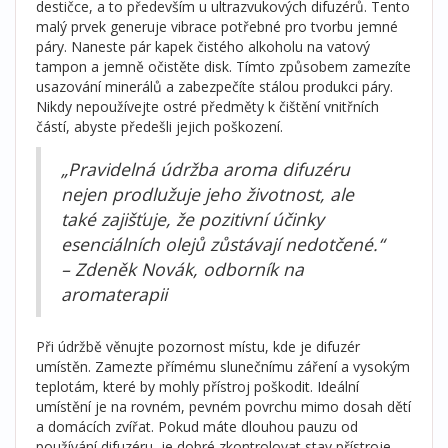
destičce, a to především u ultrazvukových difuzérů. Tento
malý prvek generuje vibrace potřebné pro tvorbu jemné
páry. Naneste pár kapek čistého alkoholu na vatový
tampon a jemně očistěte disk. Tímto způsobem zamezíte
usazování minerálů a zabezpečíte stálou produkci páry.
Nikdy nepoužívejte ostré předměty k čištění vnitřních
částí, abyste předešli jejich poškození.
„Pravidelná údržba aroma difuzéru
nejen prodlužuje jeho životnost, ale
také zajišťuje, že pozitivní účinky
esenciálních olejů zůstávají nedotčené.“
– Zdeněk Novák, odborník na
aromaterapii
Při údržbě věnujte pozornost místu, kde je difuzér
umístěn. Zamezte přímému slunečnímu záření a vysokým
teplotám, které by mohly přístroj poškodit. Ideální
umístění je na rovném, pevném povrchu mimo dosah dětí
a domácích zvířat. Pokud máte dlouhou pauzu od
používání difuzéru, je dobré zkontrolovat stav přístroje,