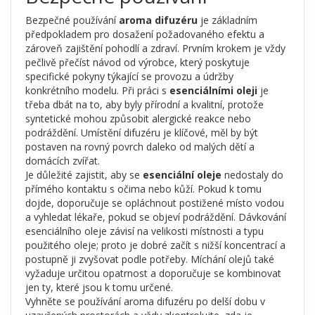
Bezpečné používání
aroma difuzéru
je základním
předpokladem pro dosažení požadovaného efektu a
zároveň zajištění pohodlí a zdraví. Prvním krokem je vždy
pečlivě přečíst návod od výrobce, který poskytuje
specifické pokyny týkající se provozu a údržby
konkrétního modelu. Při práci s
esenciálními oleji
je
třeba dbát na to, aby byly přírodní a kvalitní, protože
syntetické mohou způsobit alergické reakce nebo
podráždění. Umístění difuzéru je klíčové, měl by být
postaven na rovný povrch daleko od malých dětí a
domácích zvířat.
Je důležité zajistit, aby se
esenciální oleje
nedostaly do
přímého kontaktu s očima nebo kůží. Pokud k tomu
dojde, doporučuje se opláchnout postižené místo vodou
a vyhledat lékaře, pokud se objeví podráždění. Dávkování
esenciálního oleje závisí na velikosti místnosti a typu
použitého oleje; proto je dobré začít s nižší koncentrací a
postupně ji zvyšovat podle potřeby. Míchání olejů také
vyžaduje určitou opatrnost a doporučuje se kombinovat
jen ty, které jsou k tomu určené.
Vyhněte se používání aroma difuzéru po delší dobu v