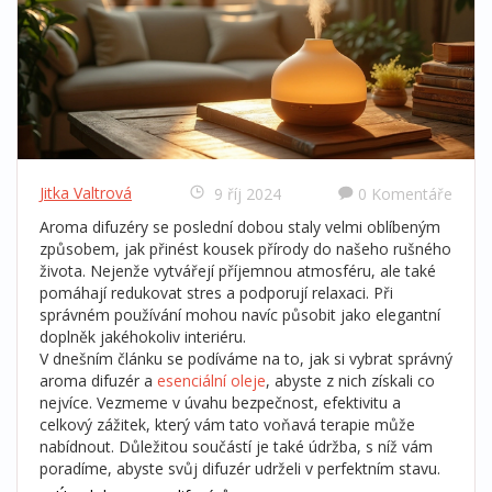
Jitka Valtrová
9 říj 2024
0 Komentáře
Aroma difuzéry se poslední dobou staly velmi oblíbeným
způsobem, jak přinést kousek přírody do našeho rušného
života. Nejenže vytvářejí příjemnou atmosféru, ale také
pomáhají redukovat stres a podporují relaxaci. Při
správném používání mohou navíc působit jako elegantní
doplněk jakéhokoliv interiéru.
V dnešním článku se podíváme na to, jak si vybrat správný
aroma difuzér a
esenciální oleje
, abyste z nich získali co
nejvíce. Vezmeme v úvahu bezpečnost, efektivitu a
celkový zážitek, který vám tato voňavá terapie může
nabídnout. Důležitou součástí je také údržba, s níž vám
poradíme, abyste svůj difuzér udrželi v perfektním stavu.