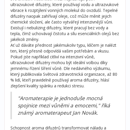
ultrazvukové difuzéry, které používají vodu a ultrazvukové
vibrace k rozptýlení vonných molekul do ovzduší. Tepelné
difuzéry naopak zahřívají oleje, což může měnit jejich
chemické složení, ale často vytvářejí intenzivnější vůni.
Existují i nebulizing difuzéry, které pracují bez vody a
tepla, čímž uchovávají čistotu a sílu esenciálních olejů bez
jakékoli změny.
Ať už dáváte přednost jakémukoliv typu, klíčem je nalézt
ten, který přesně odpovídá vašim potřebám a vkusu.
Pokud jste například citliví na intenzivní vůně,
ultrazvukové difuzéry mohou být ideální volbou díky
jemnému řízení šíření vůně. Dle nedávného výzkumu,
který publikovala Světová zdravotnická organizace, až 80
% lidí, kteří pravidelně používají aroma difuzéry, hlásí
zlepšení kvality spánku a redukci stresu.
"Aromaterapie je jednoduše mocná
spojnice mezi vůněmi a emocemi," říká
známý aromaterapeut Jan Novák.
Schopnost aroma difuzérů transformovat náladu a