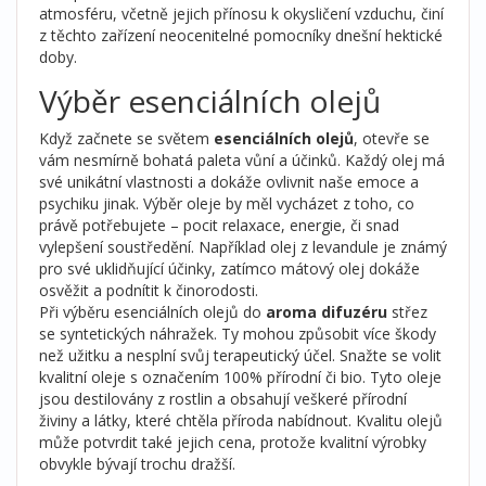
atmosféru, včetně jejich přínosu k okysličení vzduchu, činí
z těchto zařízení neocenitelné pomocníky dnešní hektické
doby.
Výběr esenciálních olejů
Když začnete se světem
esenciálních olejů
, otevře se
vám nesmírně bohatá paleta vůní a účinků. Každý olej má
své unikátní vlastnosti a dokáže ovlivnit naše emoce a
psychiku jinak. Výběr oleje by měl vycházet z toho, co
právě potřebujete – pocit relaxace, energie, či snad
vylepšení soustředění. Například olej z levandule je známý
pro své uklidňující účinky, zatímco mátový olej dokáže
osvěžit a podnítit k činorodosti.
Při výběru esenciálních olejů do
aroma difuzéru
střez
se syntetických náhražek. Ty mohou způsobit více škody
než užitku a nesplní svůj terapeutický účel. Snažte se volit
kvalitní oleje s označením 100% přírodní či bio. Tyto oleje
jsou destilovány z rostlin a obsahují veškeré přírodní
živiny a látky, které chtěla příroda nabídnout. Kvalitu olejů
může potvrdit také jejich cena, protože kvalitní výrobky
obvykle bývají trochu dražší.