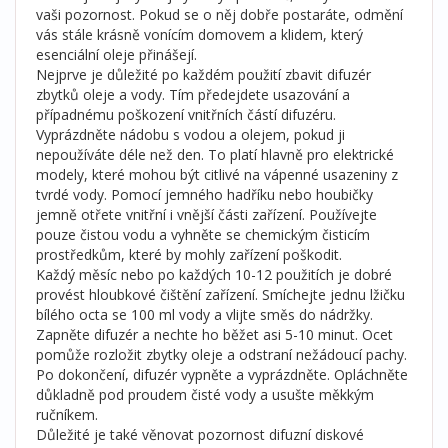
vaši pozornost. Pokud se o něj dobře postaráte, odmění
vás stále krásně vonícím domovem a klidem, který
esenciální oleje přinášejí.
Nejprve je důležité po každém použití zbavit difuzér
zbytků oleje a vody. Tím předejdete usazování a
případnému poškození vnitřních částí difuzéru.
Vyprázdněte nádobu s vodou a olejem, pokud ji
nepoužíváte déle než den. To platí hlavně pro elektrické
modely, které mohou být citlivé na vápenné usazeniny z
tvrdé vody. Pomocí jemného hadříku nebo houbičky
jemně otřete vnitřní i vnější části zařízení. Používejte
pouze čistou vodu a vyhněte se chemickým čisticím
prostředkům, které by mohly zařízení poškodit.
Každý měsíc nebo po každých 10-12 použitích je dobré
provést hloubkové čištění zařízení. Smíchejte jednu lžičku
bílého octa se 100 ml vody a vlijte směs do nádržky.
Zapněte difuzér a nechte ho běžet asi 5-10 minut. Ocet
pomůže rozložit zbytky oleje a odstraní nežádoucí pachy.
Po dokončení, difuzér vypněte a vyprázdněte. Opláchněte
důkladně pod proudem čisté vody a usušte měkkým
ručníkem.
Důležité je také věnovat pozornost difuzní diskové