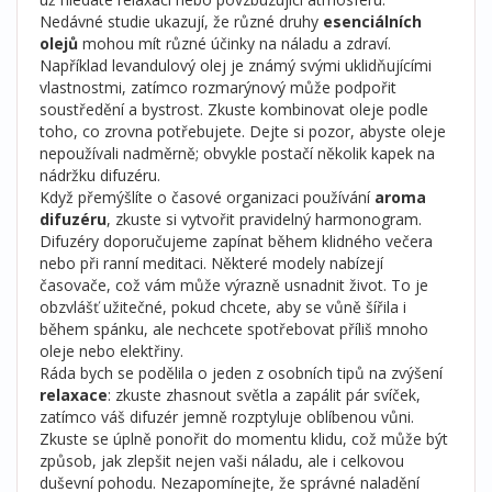
Nedávné studie ukazují, že různé druhy
esenciálních
olejů
mohou mít různé účinky na náladu a zdraví.
Například levandulový olej je známý svými uklidňujícími
vlastnostmi, zatímco rozmarýnový může podpořit
soustředění a bystrost. Zkuste kombinovat oleje podle
toho, co zrovna potřebujete. Dejte si pozor, abyste oleje
nepoužívali nadměrně; obvykle postačí několik kapek na
nádržku difuzéru.
Když přemýšlíte o časové organizaci používání
aroma
difuzéru
, zkuste si vytvořit pravidelný harmonogram.
Difuzéry doporučujeme zapínat během klidného večera
nebo při ranní meditaci. Některé modely nabízejí
časovače, což vám může výrazně usnadnit život. To je
obzvlášť užitečné, pokud chcete, aby se vůně šířila i
během spánku, ale nechcete spotřebovat příliš mnoho
oleje nebo elektřiny.
Ráda bych se podělila o jeden z osobních tipů na zvýšení
relaxace
: zkuste zhasnout světla a zapálit pár svíček,
zatímco váš difuzér jemně rozptyluje oblíbenou vůni.
Zkuste se úplně ponořit do momentu klidu, což může být
způsob, jak zlepšit nejen vaši náladu, ale i celkovou
duševní pohodu. Nezapomínejte, že správné naladění