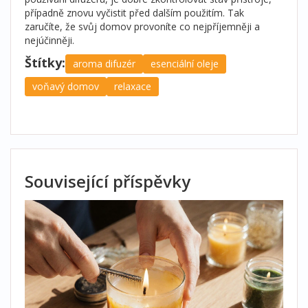
případně znovu vyčistit před dalším použitím. Tak
zaručíte, že svůj domov provoníte co nejpříjemněji a
nejúčinněji.
Štítky:
aroma difuzér
esenciální oleje
voňavý domov
relaxace
Související příspěvky