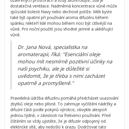
uzavřených prostorách a vždy zkontrolujte, zda je
dostatečná ventilace. Nadměrná koncentrace vůně může
způsobit bolesti hlavy nebo dechové potíže. Měli byste
také být opatrní při používání aroma difuzéru během
spánku; někteří lidé mohou během noci být citlivější na
vůně. Pro noční použití jsou vhodné jemné a uklidňující
vůně.
Dr. Jana Nová, specialistka na
aromaterapii, říká: "Esenciální oleje
mohou mít nesmírně pozitivní účinky na
naši psychiku, ale je důležité si
uvědomit, že je třeba s nimi zacházet
opatrně a promyšleně."
Pravidelná údržba difuzéru pomáhá předcházet usazování
zbytků oleje nebo plísně. To zahrnuje vyčištění nádržky a
difuzní části podle pokynů výrobce, obvykle alespoň
jednou týdně, v závislosti na frekvenci používání. Před
čištěním se vždy ujistěte, že je difuzér odpojený od
elektrické sítě, aby nedošlo k úrazu. Dodržovat tato