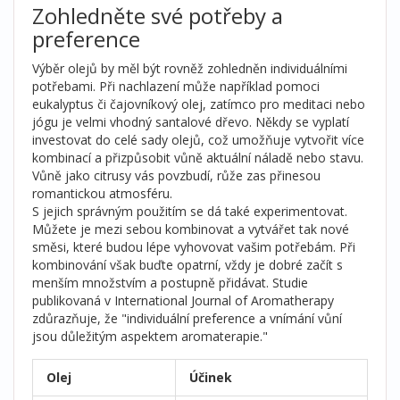
Zohledněte své potřeby a
preference
Výběr olejů by měl být rovněž zohledněn individuálními
potřebami. Při nachlazení může například pomoci
eukalyptus či čajovníkový olej, zatímco pro meditaci nebo
jógu je velmi vhodný santalové dřevo. Někdy se vyplatí
investovat do celé sady olejů, což umožňuje vytvořit více
kombinací a přizpůsobit vůně aktuální náladě nebo stavu.
Vůně jako citrusy vás povzbudí, růže zas přinesou
romantickou atmosféru.
S jejich správným použitím se dá také experimentovat.
Můžete je mezi sebou kombinovat a vytvářet tak nové
směsi, které budou lépe vyhovovat vašim potřebám. Při
kombinování však buďte opatrní, vždy je dobré začít s
menším množstvím a postupně přidávat. Studie
publikovaná v International Journal of Aromatherapy
zdůrazňuje, že "individuální preference a vnímání vůní
jsou důležitým aspektem aromaterapie."
Olej
Účinek