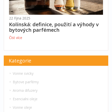
22 října 2025
Kolínská: definice, použití a výhody v
bytových parfémech
Číst více
Kategorie
Vonne svicky
Bytove parfémy
Aroma difuzery
Esencialni oleje
Vonne oleje