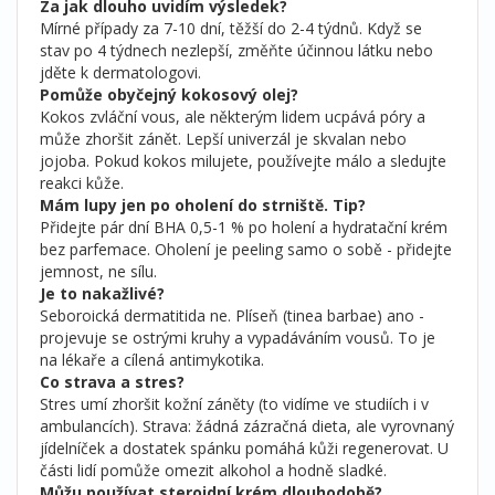
Za jak dlouho uvidím výsledek?
Mírné případy za 7-10 dní, těžší do 2-4 týdnů. Když se
stav po 4 týdnech nezlepší, změňte účinnou látku nebo
jděte k dermatologovi.
Pomůže obyčejný kokosový olej?
Kokos zvláční vous, ale některým lidem ucpává póry a
může zhoršit zánět. Lepší univerzál je skvalan nebo
jojoba. Pokud kokos milujete, používejte málo a sledujte
reakci kůže.
Mám lupy jen po oholení do strniště. Tip?
Přidejte pár dní BHA 0,5-1 % po holení a hydratační krém
bez parfemace. Oholení je peeling samo o sobě - přidejte
jemnost, ne sílu.
Je to nakažlivé?
Seboroická dermatitida ne. Plíseň (tinea barbae) ano -
projevuje se ostrými kruhy a vypadáváním vousů. To je
na lékaře a cílená antimykotika.
Co strava a stres?
Stres umí zhoršit kožní záněty (to vidíme ve studiích i v
ambulancích). Strava: žádná zázračná dieta, ale vyrovnaný
jídelníček a dostatek spánku pomáhá kůži regenerovat. U
části lidí pomůže omezit alkohol a hodně sladké.
Můžu používat steroidní krém dlouhodobě?