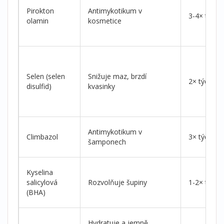
Pirokton
Antimykotikum v
3-4× týdně
olamin
kosmetice
Selen (selen
Snižuje maz, brzdí
2× týdně
disulfid)
kvasinky
Antimykotikum v
Climbazol
3× týdně
šamponech
Kyselina
salicylová
Rozvolňuje šupiny
1-2× týdně
(BHA)
Hydratuje a jemně