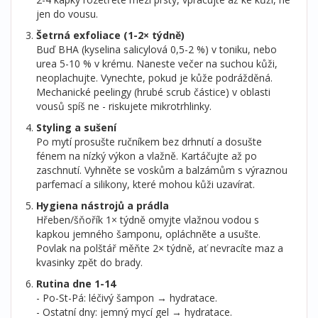
jen do vousu.
Šetrná exfoliace (1-2× týdně)
Buď BHA (kyselina salicylová 0,5-2 %) v toniku, nebo
urea 5-10 % v krému. Naneste večer na suchou kůži,
neoplachujte. Vynechte, pokud je kůže podrážděná.
Mechanické peelingy (hrubé scrub částice) v oblasti
vousů spíš ne - riskujete mikrotrhlinky.
Styling a sušení
Po mytí prosušte ručníkem bez drhnutí a dosušte
fénem na nízký výkon a vlažně. Kartáčujte až po
zaschnutí. Vyhněte se voskům a balzámům s výraznou
parfemací a silikony, které mohou kůži uzavírat.
Hygiena nástrojů a prádla
Hřeben/šňořík 1× týdně omyjte vlažnou vodou s
kapkou jemného šamponu, opláchněte a usušte.
Povlak na polštář měňte 2× týdně, ať nevracíte maz a
kvasinky zpět do brady.
Rutina dne 1-14
- Po-St-Pá: léčivý šampon → hydratace.
- Ostatní dny: jemný mycí gel → hydratace.