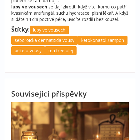
plánem se tam dá dojít.
lupy ve vousech
se dají zkrotit, když víte, komu co patří:
kvasinkám antifungál, suchu hydratace, plísni lékař. A když
si dáte 14 dní poctivé péče, uvidíte rozdíl i bez kouzel.
Štítky:
lupy ve vousech
seboroická dermatitida vousy
ketokonazol šampon
péče o vousy
tea tree olej
Související příspěvky