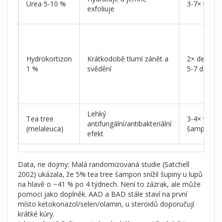
Urea 5-10 %
3-7× týdně
exfoliuje
Hydrokortizon
Krátkodobě tlumí zánět a
2× denně 
1 %
svědění
5-7 dní
Lehký
Tea tree
3-4× týdně
antifungální/antibakteriální
(melaleuca)
šamponu/o
efekt
Data, ne dojmy: Malá randomizovaná studie (Satchell
2002) ukázala, že 5% tea tree šampon snížil šupiny u lupů
na hlavě o ~41 % po 4 týdnech. Není to zázrak, ale může
pomoci jako doplněk. AAD a BAD stále staví na první
místo ketokonazol/selen/olamin, u steroidů doporučují
krátké kúry.