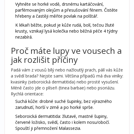
Vyhněte se horké vodě, drsnému kartáčování,
parfémovaným olejům a přesušování fénem. Čistěte
hřebeny a častěji měňte povlak na polštář.
K lékaři běžte, pokud je kůže rudá, bolí, tečou žluté
krusty, vznikají lysá kolečka nebo běžná péče 4 týdny
nezabírá.
Proč máte lupy ve vousech a
jak rozlišit příčiny
Padá vám z vousů bílý nebo nažloutlý prach, pálí vás kůže
a svědí brada? Nejste sami. Většina případů má dva viníky:
kvasinky (seboroická dermatitida) nebo prosté vysušení.
Méně často jde o plíseň (tinea barbae) nebo psoriázu.
Rychlá orientace:
Suchá kůže: drobné suché šupinky, bez výrazného
zarudnutí, horší v zimě a po horké sprše.
Seboroická dermatitida: žlutavé, mastné šupiny,
červené ložisko, svědí, často i kolem nosu/obočí.
Spouští ji přemnožení Malassezia.