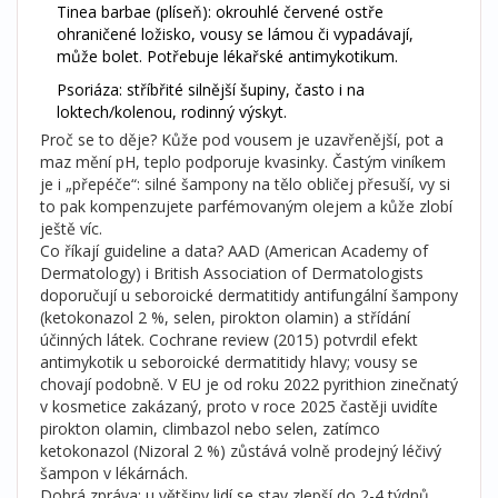
Tinea barbae (plíseň): okrouhlé červené ostře
ohraničené ložisko, vousy se lámou či vypadávají,
může bolet. Potřebuje lékařské antimykotikum.
Psoriáza: stříbřité silnější šupiny, často i na
loktech/kolenou, rodinný výskyt.
Proč se to děje? Kůže pod vousem je uzavřenější, pot a
maz mění pH, teplo podporuje kvasinky. Častým viníkem
je i „přepéče“: silné šampony na tělo obličej přesuší, vy si
to pak kompenzujete parfémovaným olejem a kůže zlobí
ještě víc.
Co říkají guideline a data? AAD (American Academy of
Dermatology) i British Association of Dermatologists
doporučují u seboroické dermatitidy antifungální šampony
(ketokonazol 2 %, selen, pirokton olamin) a střídání
účinných látek. Cochrane review (2015) potvrdil efekt
antimykotik u seboroické dermatitidy hlavy; vousy se
chovají podobně. V EU je od roku 2022 pyrithion zinečnatý
v kosmetice zakázaný, proto v roce 2025 častěji uvidíte
pirokton olamin, climbazol nebo selen, zatímco
ketokonazol (Nizoral 2 %) zůstává volně prodejný léčivý
šampon v lékárnách.
Dobrá zpráva: u většiny lidí se stav zlepší do 2-4 týdnů,