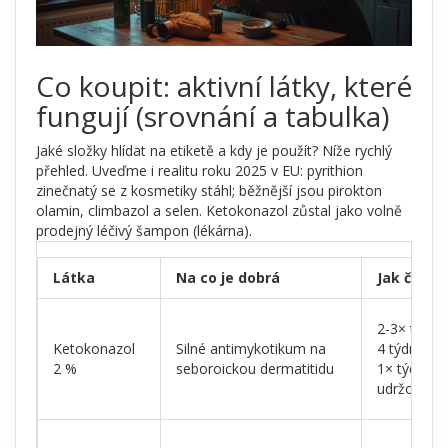
Co koupit: aktivní látky, které
fungují (srovnání a tabulka)
Jaké složky hlídat na etiketě a kdy je použít? Níže rychlý
přehled. Uveďme i realitu roku 2025 v EU: pyrithion
zinečnatý se z kosmetiky stáhl; běžnější jsou pirokton
olamin, climbazol a selen. Ketokonazol zůstal jako volně
prodejný léčivý šampon (lékárna).
Látka
Na co je dobrá
Jak často
2-3× týdně
Ketokonazol
Silné antimykotikum na
4 týdny, p
2 %
seboroickou dermatitidu
1× týdně
udržovačn