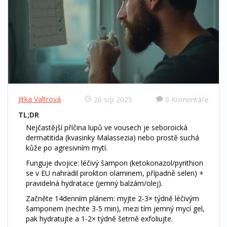
Jitka Valtrová
26 srp 2025
0 Komentáře
TL;DR
Nejčastější příčina lupů ve vousech je seboroická
dermatitida (kvasinky Malassezia) nebo prostě suchá
kůže po agresivním mytí.
Funguje dvojice: léčivý šampon (ketokonazol/pyrithion
se v EU nahradil pirokton olaminem, případně selen) +
pravidelná hydratace (jemný balzám/olej).
Začněte 14denním plánem: myjte 2-3× týdně léčivým
šamponem (nechte 3-5 min), mezi tím jemný mycí gel,
pak hydratujte a 1-2× týdně šetrně exfoliujte.