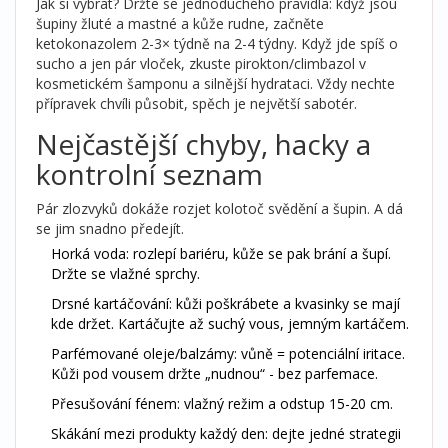
Jak si vybrat? Držte se jednoduchého pravidla: když jsou
šupiny žluté a mastné a kůže rudne, začněte
ketokonazolem 2-3× týdně na 2-4 týdny. Když jde spíš o
sucho a jen pár vloček, zkuste pirokton/climbazol v
kosmetickém šamponu a silnější hydrataci. Vždy nechte
přípravek chvíli působit, spěch je největší sabotér.
Nejčastější chyby, hacky a
kontrolní seznam
Pár zlozvyků dokáže rozjet kolotoč svědění a šupin. A dá
se jim snadno předejít.
Horká voda: rozlepí bariéru, kůže se pak brání a šupí.
Držte se vlažné sprchy.
Drsné kartáčování: kůži poškrábete a kvasinky se mají
kde držet. Kartáčujte až suchý vous, jemným kartáčem.
Parfémované oleje/balzámy: vůně = potenciální iritace.
Kůži pod vousem držte „nudnou“ - bez parfemace.
Přesušování fénem: vlažný režim a odstup 15-20 cm.
Skákání mezi produkty každý den: dejte jedné strategii