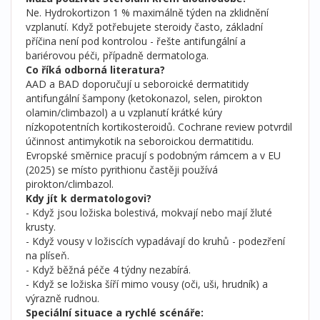
Ne. Hydrokortizon 1 % maximálně týden na zklidnění
vzplanutí. Když potřebujete steroidy často, základní
příčina není pod kontrolou - řešte antifungální a
bariérovou péči, případně dermatologa.
Co říká odborná literatura?
AAD a BAD doporučují u seboroické dermatitidy
antifungální šampony (ketokonazol, selen, pirokton
olamin/climbazol) a u vzplanutí krátké kúry
nízkopotentních kortikosteroidů. Cochrane review potvrdil
účinnost antimykotik na seboroickou dermatitidu.
Evropské směrnice pracují s podobným rámcem a v EU
(2025) se místo pyrithionu častěji používá
pirokton/climbazol.
Kdy jít k dermatologovi?
- Když jsou ložiska bolestivá, mokvají nebo mají žluté
krusty.
- Když vousy v ložiscích vypadávají do kruhů - podezření
na plíseň.
- Když běžná péče 4 týdny nezabírá.
- Když se ložiska šíří mimo vousy (oči, uši, hrudník) a
výrazně rudnou.
Speciální situace a rychlé scénáře: