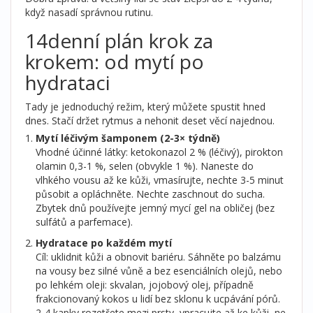
když nasadí správnou rutinu.
14denní plán krok za
krokem: od mytí po
hydrataci
Tady je jednoduchý režim, který můžete spustit hned
dnes. Stačí držet rytmus a nehonit deset věcí najednou.
Mytí léčivým šamponem (2-3× týdně)
Vhodné účinné látky: ketokonazol 2 % (léčivý), pirokton
olamin 0,3-1 %, selen (obvykle 1 %). Naneste do
vlhkého vousu až ke kůži, vmasírujte, nechte 3-5 minut
působit a opláchněte. Nechte zaschnout do sucha.
Zbytek dnů používejte jemný mycí gel na obličej (bez
sulfátů a parfemace).
Hydratace po každém mytí
Cíl: uklidnit kůži a obnovit bariéru. Sáhněte po balzámu
na vousy bez silné vůně a bez esenciálních olejů, nebo
po lehkém oleji: skvalan, jojobový olej, případně
frakcionovaný kokos u lidí bez sklonu k ucpávání pórů.
2-4 kapky rozetřete mezi prsty, vpracujte až ke kůži, ne