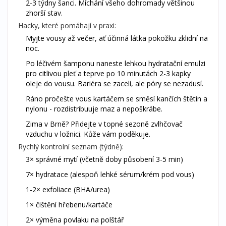
2-3 týdny šanci. Míchání všeho dohromady většinou
zhorší stav.
Hacky, které pomáhají v praxi:
Myjte vousy až večer, ať účinná látka pokožku zklidní na
noc.
Po léčivém šamponu naneste lehkou hydratační emulzi
pro citlivou pleť a teprve po 10 minutách 2-3 kapky
oleje do vousu. Bariéra se zacelí, ale póry se nezadusí.
Ráno pročešte vous kartáčem se směsí kančích štětin a
nylonu - rozdistribuuje maz a nepoškrábe.
Zima v Brně? Přidejte v topné sezoně zvlhčovač
vzduchu v ložnici. Kůže vám poděkuje.
Rychlý kontrolní seznam (týdně):
3× správné mytí (včetně doby působení 3-5 min)
7× hydratace (alespoň lehké sérum/krém pod vous)
1-2× exfoliace (BHA/urea)
1× čištění hřebenu/kartáče
2× výměna povlaku na polštář