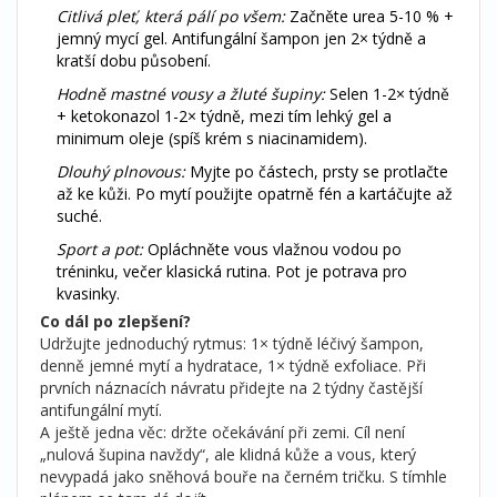
Citlivá pleť, která pálí po všem:
Začněte urea 5-10 % +
jemný mycí gel. Antifungální šampon jen 2× týdně a
kratší dobu působení.
Hodně mastné vousy a žluté šupiny:
Selen 1-2× týdně
+ ketokonazol 1-2× týdně, mezi tím lehký gel a
minimum oleje (spíš krém s niacinamidem).
Dlouhý plnovous:
Myjte po částech, prsty se protlačte
až ke kůži. Po mytí použijte opatrně fén a kartáčujte až
suché.
Sport a pot:
Opláchněte vous vlažnou vodou po
tréninku, večer klasická rutina. Pot je potrava pro
kvasinky.
Co dál po zlepšení?
Udržujte jednoduchý rytmus: 1× týdně léčivý šampon,
denně jemné mytí a hydratace, 1× týdně exfoliace. Při
prvních náznacích návratu přidejte na 2 týdny častější
antifungální mytí.
A ještě jedna věc: držte očekávání při zemi. Cíl není
„nulová šupina navždy“, ale klidná kůže a vous, který
nevypadá jako sněhová bouře na černém tričku. S tímhle