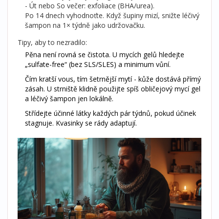
- Út nebo So večer: exfoliace (BHA/urea).
Po 14 dnech vyhodnoťte. Když šupiny mizí, snižte léčivý
šampon na 1× týdně jako udržovačku.
Tipy, aby to nezradilo:
Pěna není rovná se čistota. U mycích gelů hledejte
„sulfate-free“ (bez SLS/SLES) a minimum vůní.
Čím kratší vous, tím šetrnější mytí - kůže dostává přímý
zásah. U strniště klidně použijte spíš obličejový mycí gel
a léčivý šampon jen lokálně.
Střídejte účinné látky každých pár týdnů, pokud účinek
stagnuje. Kvasinky se rády adaptují.