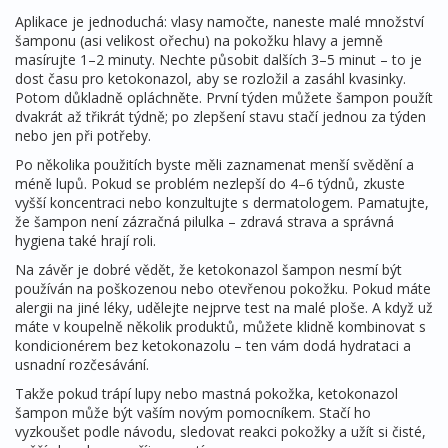
Aplikace je jednoduchá: vlasy namočte, naneste malé množství
šamponu (asi velikost ořechu) na pokožku hlavy a jemně
masírujte 1–2 minuty. Nechte působit dalších 3–5 minut – to je
dost času pro ketokonazol, aby se rozložil a zasáhl kvasinky.
Potom důkladně opláchněte. První týden můžete šampon použít
dvakrát až třikrát týdně; po zlepšení stavu stačí jednou za týden
nebo jen při potřeby.
Po několika použitích byste měli zaznamenat menší svědění a
méně lupů. Pokud se problém nezlepší do 4–6 týdnů, zkuste
vyšší koncentraci nebo konzultujte s dermatologem. Pamatujte,
že šampon není zázračná pilulka – zdravá strava a správná
hygiena také hrají roli.
Na závěr je dobré vědět, že ketokonazol šampon nesmí být
používán na poškozenou nebo otevřenou pokožku. Pokud máte
alergii na jiné léky, udělejte nejprve test na malé ploše. A když už
máte v koupelně několik produktů, můžete klidně kombinovat s
kondicionérem bez ketokonazolu – ten vám dodá hydrataci a
usnadní rozčesávání.
Takže pokud trápí lupy nebo mastná pokožka, ketokonazol
šampon může být vaším novým pomocníkem. Stačí ho
vyzkoušet podle návodu, sledovat reakci pokožky a užít si čisté,