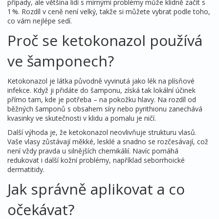
případy, ale většina lidí s mírnými problémy může klidně začít s
1 %. Rozdíl v ceně není velký, takže si můžete vybrat podle toho,
co vám nejlépe sedí.
Proč se ketokonazol používá
ve šamponech?
Ketokonazol je látka původně vyvinutá jako lék na plísňové
infekce. Když ji přidáte do šamponu, získá tak lokální účinek
přímo tam, kde je potřeba – na pokožku hlavy. Na rozdíl od
běžných šamponů s obsahem síry nebo pyrithionu zanechává
kvasinky ve skutečnosti v klidu a pomalu je ničí.
Další výhoda je, že ketokonazol neovlivňuje strukturu vlasů.
Vaše vlasy zůstávají měkké, lesklé a snadno se rozčesávají, což
není vždy pravda u silnějších chemikálií. Navíc pomáhá
redukovat i další kožní problémy, například seborrhoické
dermatitidy.
Jak správně aplikovat a co
očekávat?