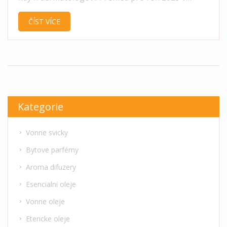
češtině.
ČÍST VÍCE
Kategorie
Vonne svicky
Bytove parfémy
Aroma difuzery
Esencialni oleje
Vonne oleje
Etericke oleje