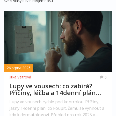
svěží vlasy bez nepříjemností.
26 srpna 2025
Jitka Valtrová
0
Lupy ve vousech: co zabírá?
Příčiny, léčba a 14denní plán
(2025)
Lupy ve vousech rychle pod kontrolou. Příčiny,
jasný 14denní plán, co koupit, čemu se vyhnout a
kdy k dermatologovi. Přehled pro rok 2025 v