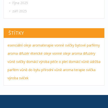
října 2025
září 2025
ŠTÍTKY
esenciální oleje
aromaterapie
vonné svíčky
bytové parfémy
aroma difuzér
éterické oleje
vonné oleje
aroma difuzéry
vůně
svíčky
domácí výroba
péče o pleť
domácí vůně
údržba
parfém
vůně do bytu
přírodní vůně
aroma terapie
svíčka
výroba svíček