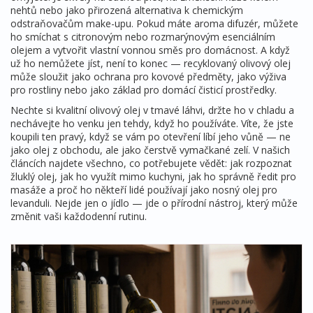
nehtů nebo jako přirozená alternativa k chemickým
odstraňovačům make-upu. Pokud máte aroma difuzér, můžete
ho smíchat s citronovým nebo rozmarýnovým esenciálním
olejem a vytvořit vlastní vonnou směs pro domácnost. A když
už ho nemůžete jíst, není to konec — recyklovaný olivový olej
může sloužit jako ochrana pro kovové předměty, jako výživa
pro rostliny nebo jako základ pro domácí čisticí prostředky.
Nechte si kvalitní olivový olej v tmavé láhvi, držte ho v chladu a
nechávejte ho venku jen tehdy, když ho používáte. Víte, že jste
koupili ten pravý, když se vám po otevření líbí jeho vůně — ne
jako olej z obchodu, ale jako čerstvě vymačkané zelí. V našich
článcích najdete všechno, co potřebujete vědět: jak rozpoznat
žluklý olej, jak ho využít mimo kuchyni, jak ho správně ředit pro
masáže a proč ho někteří lidé používají jako nosný olej pro
levanduli. Nejde jen o jídlo — jde o přírodní nástroj, který může
změnit vaši každodenní rutinu.