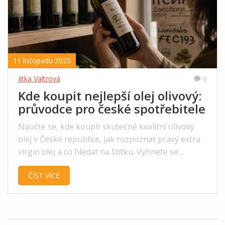
11 listopadu 2025
Jitka Valtrová
0
Kde koupit nejlepší olej olivový:
průvodce pro české spotřebitele
Naučte se, kde koupit skutečně kvalitní olivový
olej v České republice, jak rozpoznat pravý extra
virgin olej a co hledat na štítku. Vyhnete se
podvodům a najdete olej, který opravdu zdraví.
ČÍST VÍCE