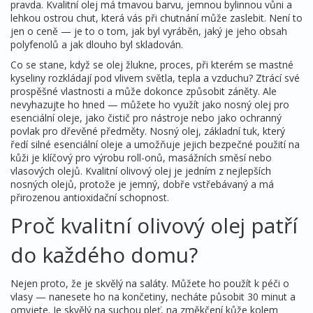
pravda. Kvalitní olej má tmavou barvu, jemnou bylinnou vůni a
lehkou ostrou chut, která vás při chutnání může zaslebit. Není to
jen o ceně — je to o tom, jak byl vyráběn, jaký je jeho obsah
polyfenolů a jak dlouho byl skladován.
Co se stane, když se olej
žlukne
,
proces, při kterém se mastné
kyseliny rozkládají pod vlivem světla, tepla a vzduchu
? Ztrácí své
prospěšné vlastnosti a může dokonce způsobit záněty. Ale
nevyhazujte ho hned — můžete ho využít jako nosný olej pro
esenciální oleje, jako čistič pro nástroje nebo jako ochranný
povlak pro dřevěné předměty.
Nosný olej
,
základní tuk, který
ředí silné esenciální oleje a umožňuje jejich bezpečné použití na
kůži
je klíčový pro výrobu roll-onů, masážních směsí nebo
vlasových olejů. Kvalitní olivový olej je jedním z nejlepších
nosných olejů, protože je jemný, dobře vstřebávaný a má
přirozenou antioxidační schopnost.
Proč kvalitní olivový olej patří
do každého domu?
Nejen proto, že je skvělý na saláty. Můžete ho použít k péči o
vlasy — nanesete ho na končetiny, necháte působit 30 minut a
omyjete. Je skvělý na suchou pleť, na změkčení kůže kolem