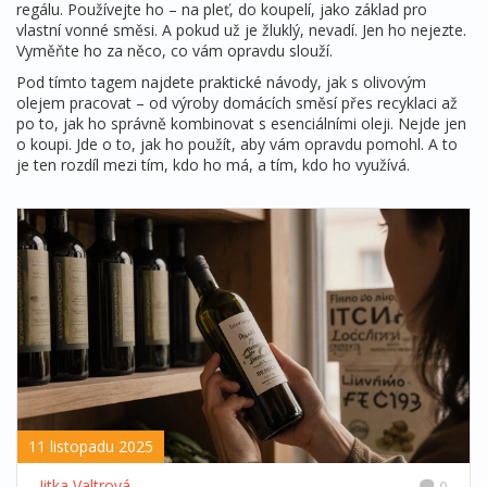
regálu. Používejte ho – na pleť, do koupelí, jako základ pro
vlastní vonné směsi. A pokud už je žluklý, nevadí. Jen ho nejezte.
Vyměňte ho za něco, co vám opravdu slouží.
Pod tímto tagem najdete praktické návody, jak s olivovým
olejem pracovat – od výroby domácích směsí přes recyklaci až
po to, jak ho správně kombinovat s esenciálními oleji. Nejde jen
o koupi. Jde o to, jak ho použít, aby vám opravdu pomohl. A to
je ten rozdíl mezi tím, kdo ho má, a tím, kdo ho využívá.
11 listopadu 2025
Jitka Valtrová
0