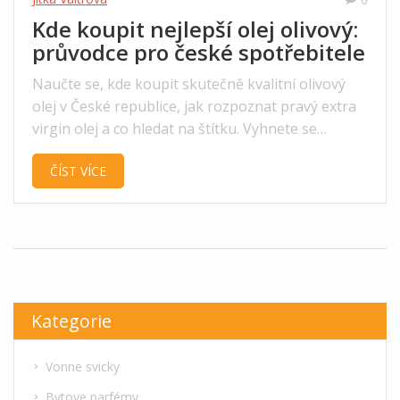
Kde koupit nejlepší olej olivový:
průvodce pro české spotřebitele
Naučte se, kde koupit skutečně kvalitní olivový
olej v České republice, jak rozpoznat pravý extra
virgin olej a co hledat na štítku. Vyhnete se
podvodům a najdete olej, který opravdu zdraví.
ČÍST VÍCE
Kategorie
Vonne svicky
Bytove parfémy