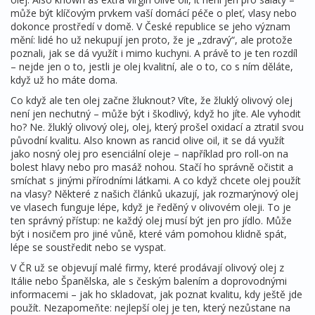
může být klíčovým prvkem vaší domácí péče o pleť, vlasy nebo
dokonce prostředí v domě. V České republice se jeho význam
mění: lidé ho už nekupují jen proto, že je „zdravý“, ale protože
poznali, jak se dá využít i mimo kuchyni. A právě to je ten rozdíl
– nejde jen o to, jestli je olej kvalitní, ale o to, co s ním děláte,
když už ho máte doma.
Co když ale ten olej začne žluknout? Víte, že žluklý olivový olej
není jen nechutný – může být i škodlivý, když ho jíte. Ale vyhodit
ho? Ne.
žluklý olivový olej
,
olej, který prošel oxidací a ztratil svou
původní kvalitu
. Also known as
rancid olive oil
, it
se dá využít
jako nosný olej pro esenciální oleje – například pro roll-on na
bolest hlavy nebo pro masáž nohou. Stačí ho správně očistit a
smíchat s jinými přírodními látkami. A co když chcete olej použít
na vlasy? Některé z našich článků ukazují, jak rozmarýnový olej
ve vlasech funguje lépe, když je ředěný v olivovém oleji. To je
ten správný přístup: ne každý olej musí být jen pro jídlo. Může
být i nosičem pro jiné vůně, které vám pomohou klidně spát,
lépe se soustředit nebo se vyspat.
V ČR už se objevují malé firmy, které prodávají olivový olej z
Itálie nebo Španělska, ale s českým balením a doprovodnými
informacemi – jak ho skladovat, jak poznat kvalitu, kdy ještě jde
použít. Nezapomeňte: nejlepší olej je ten, který nezůstane na