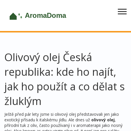
Olivový olej Česká
republika: kde ho najít,
jak ho použít a co dělat s
žluklým
Ještě před pár lety jsme si olivový olej představovali jen jako
exotický přísadu k italskému jídlu. Ale dnes už
olivový olej
,
přírodní tuk z oliv, často používaný i v aromaterapii jako nosný
olej
. Also known as
extra virgin olive oil
, it
není jen pro saláty –