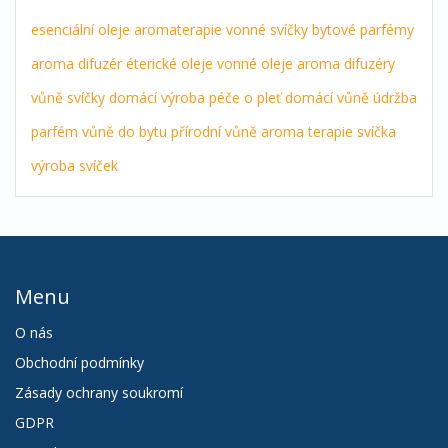
esenciální oleje
aromaterapie
vonné svíčky
bytové parfémy
aroma difuzér
éterické oleje
vonné oleje
aroma difuzéry
vůně
svíčky
domácí výroba
péče o pleť
domácí vůně
údržba
parfém
vůně do bytu
přírodní vůně
aroma terapie
svíčka
výroba svíček
Menu
O nás
Obchodní podmínky
Zásady ochrany soukromí
GDPR