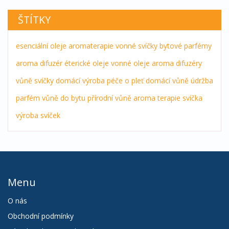
ŠTÍTKY
esenciální oleje
aromaterapie
vonné svíčky
bytové parfémy
aroma difuzér
éterické oleje
vonné oleje
aroma difuzéry
vůně
svíčky
domácí výroba
péče o pleť
domácí vůně
údržba
parfém
vůně do bytu
přírodní vůně
aroma terapie
svíčka
výroba svíček
Menu
O nás
Obchodní podmínky