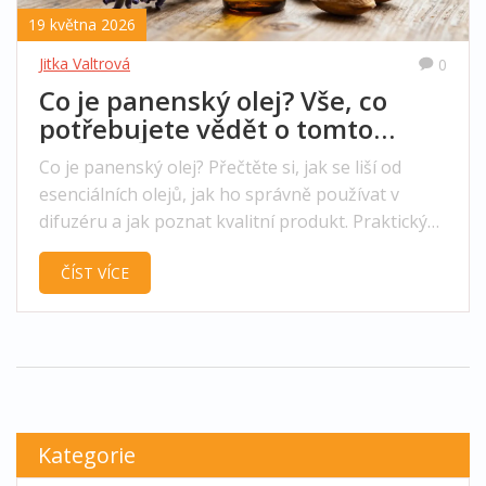
19 května 2026
Jitka Valtrová
0
Co je panenský olej? Vše, co
potřebujete vědět o tomto
prémiovém typu vonných olejů
Co je panenský olej? Přečtěte si, jak se liší od
esenciálních olejů, jak ho správně používat v
difuzéru a jak poznat kvalitní produkt. Praktický
průvodce pro milovníky vonných olejů.
ČÍST VÍCE
Kategorie