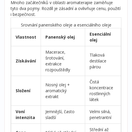
Mnoho začátečníků v oblasti
aromaterapie
zaměňuje
tyto dva pojmy. Rozdíl je zásadní a ovlivňuje cenu, použití
i bezpečnost.
Srovnání panenského oleje a esenciálního oleje
Esenciální
Vlastnost
Panenský olej
olej
Macerace,
Tlaková
šrotování,
Získávání
destilace
extrakce
párou
rozpouštědly
Čistá
Nosný olej +
koncentrace
Složení
aromatický
rostlinných
extrakt
látek
Voní
Jemnější, často
Velmi silná,
intenzita
sladší
penetrantní
Střední až