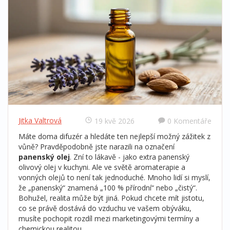
Jitka Valtrová
19 kvě 2026
0 Komentáře
Máte doma difuzér a hledáte ten nejlepší možný zážitek z
vůně? Pravděpodobně jste narazili na označení
panenský olej
. Zní to lákavě - jako extra panenský
olivový olej v kuchyni. Ale ve světě aromaterapie a
vonných olejů to není tak jednoduché. Mnoho lidí si myslí,
že „panenský“ znamená „100 % přírodní“ nebo „čistý“.
Bohužel, realita může být jiná. Pokud chcete mít jistotu,
co se právě dostává do vzduchu ve vašem obýváku,
musíte pochopit rozdíl mezi marketingovými termíny a
chemickou realitou.