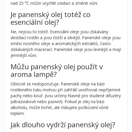
nad 25 °C může urychlit oxidaci a změnit vůni.
Je panenský olej totéž co
esenciální olej?
Ne, nejsou to totéž. Esenciální oleje jsou získávány
destilací rostlin a jsou čistší a silnější. Panenské oleje jsou
směsi nosného oleje a aromatických extraktů, často
získávaných macerací. Panenské oleje jsou levnější a mají
jemnější vůni.
Můžu panenský olej použít v
aroma lampě?
Obecně se nedoporučuje. Panenské oleje na bázi
rostlinného tuku mohou při zahřátí uvolňovat nepříjemné
pachy nebo kouř. Jsou určeny hlavně pro studené difuzéry
(ultrazvukové nebo pasivní). Pokud je olej na bázi
alkoholu, může hořet, ale riskujete poškození vůně
teplem.
Jak dlouho vydrží panenský olej?