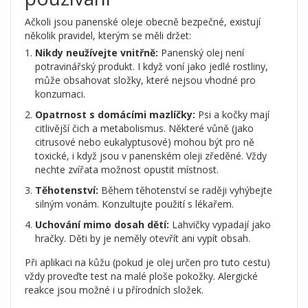
Ačkoli jsou panenské oleje obecně bezpečné, existují
několik pravidel, kterým se měli držet:
Nikdy neužívejte vnitřně:
Panenský olej není
potravinářský produkt. I když voní jako jedlé rostliny,
může obsahovat složky, které nejsou vhodné pro
konzumaci.
Opatrnost s domácími mazlíčky:
Psi a kočky mají
citlivější čich a metabolismus. Některé vůně (jako
citrusové nebo eukalyptusové) mohou být pro ně
toxické, i když jsou v panenském oleji zředěné. Vždy
nechte zvířata možnost opustit místnost.
Těhotenství:
Během těhotenství se raději vyhýbejte
silným vonám. Konzultujte použití s lékařem.
Uchování mimo dosah dětí:
Lahvičky vypadají jako
hračky. Děti by je neměly otevřít ani vypít obsah.
Při aplikaci na kůžu (pokud je olej určen pro tuto cestu)
vždy proveďte test na malé ploše pokožky. Alergické
reakce jsou možné i u přírodních složek.