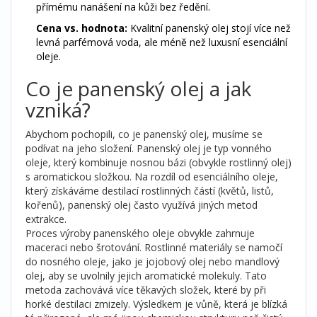
přímému nanášení na kůži bez ředění.
Cena vs. hodnota:
Kvalitní panenský olej stojí více než
levná parfémová voda, ale méně než luxusní esenciální
oleje.
Co je panenský olej a jak
vzniká?
Abychom pochopili, co je
panenský olej
, musíme se
podívat na jeho složení. Panenský olej je typ
vonného
oleje, který kombinuje nosnou bázi (obvykle rostlinný olej)
s aromatickou složkou
. Na rozdíl od
esenciálního oleje
,
který získáváme destilací rostlinných částí (květů, listů,
kořenů), panenský olej často využívá jiných metod
extrakce.
Proces výroby panenského oleje obvykle zahrnuje
maceraci nebo šrotování. Rostlinné materiály se namočí
do nosného oleje, jako je
jojobový olej
nebo
mandlový
olej
, aby se uvolnily jejich aromatické molekuly. Tato
metoda zachovává více těkavých složek, které by při
horké destilaci zmizely. Výsledkem je vůně, která je blízká