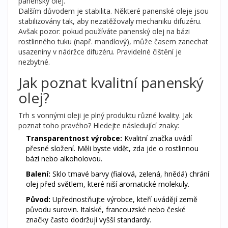
panenský olej.
Dalším důvodem je stabilita. Některé panenské oleje jsou
stabilizovány tak, aby nezatěžovaly mechaniku difuzéru.
Avšak pozor: pokud používáte panenský olej na bázi
rostlinného tuku (např. mandlový), může časem zanechat
usazeniny v nádržce difuzéru. Pravidelné čištění je
nezbytné.
Jak poznat kvalitní panenský
olej?
Trh s
vonnými oleji
je plný produktu různé kvality. Jak
poznat toho pravého? Hledejte následující znaky:
Transparentnost výrobce:
Kvalitní značka uvádí
přesné složení. Měli byste vidět, zda jde o rostlinnou
bázi nebo alkoholovou.
Balení:
Sklo tmavé barvy (fialová, zelená, hnědá) chrání
olej před světlem, které niší aromatické molekuly.
Původ:
Upřednostňujte výrobce, kteří uvádějí země
původu surovin. Italské, francouzské nebo české
značky často dodržují vyšší standardy.