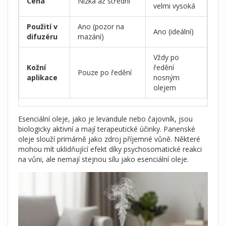
Cena
Nízká až střední
velmi vysoká
Použití v
Ano (pozor na
Ano (ideální)
difuzéru
mazání)
Vždy po
Kožní
ředění
Pouze po ředění
aplikace
nosným
olejem
Esenciální oleje, jako je
levandule
nebo
čajovník
, jsou
biologicky aktivní a mají terapeutické účinky. Panenské
oleje slouží primárně jako zdroj příjemné vůně. Některé
mohou mít uklidňující efekt díky psychosomatické reakci
na vůni, ale nemají stejnou sílu jako esenciální oleje.