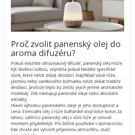
Proč zvolit panenský olej do
aroma difuzéru?
Pokud vlastníte
ultrazvukový difuzér
, panenský olej může
být skvělou volbou, zejména pokud hledáte specifické
vůně, které nelze získat destilací. Například vůně růže,
jasminu nebo vanilkového bohnatku nelze získat tradiční
destilací, protože teplo by zničilo jejich jemné aromatické
molekuly. Zde nastupují panenské oleje nebo absolutní
extrakty.
Hlavní výhodou panenského oleje je jeho dostupnost a
cena. Esenciální olej z růže bulharské stojí tisíce korun za
lahvici, zatímco panenský olej s vůní růže je cenově
mnohem přijatelnější. Pro běžné používání v domácnosti,
kde chcete jen vytvořit příjemnou atmosféru, stačí