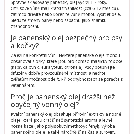
Správně skladovaný panenský olej vydrží 1-2 roky.
Citrusové vůně mají kratší trvanlivost (cca 6-12 měsíců),
zatímco dřevité nebo kořenité vůně mohou vydržet déle.
Sledujte změny barvy nebo zápachu jako známku
znehodnocení.
Je panenský olej bezpečný pro psy
a kočky?
Záleží na konkrétní vůni. Některé panenské oleje mohou
obsahovat složky, které jsou pro domácí mazlíčky toxické
(např. čajovník, eukalyptus, citronela). Vždy používejte
difuzér v dobře provzdušněné místnosti a nechte
zvířatům možnost odejít. Při pochybnostech se poraďte s
veterinářem.
Proč je panenský olej dražší než
obyčejný vonný olej?
Kvalitní panenský olej obsahuje přírodní extrakty a nosné
oleje, které jsou dražší než syntetická aroma a levné
nosné báze (jako polyisobutylmethoxydifenyl). Výroba
panenského oleje je také náročnější na čas a suroviny.