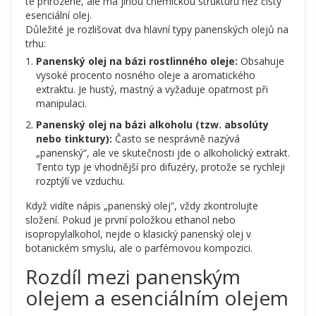
té přirozené, ale má jinou chemickou strukturu než čistý
esenciální olej.
Důležité je rozlišovat dva hlavní typy panenských olejů na
trhu:
Panenský olej na bázi rostlinného oleje:
Obsahuje
vysoké procento nosného oleje a aromatického
extraktu. Je hustý, mastný a vyžaduje opatrnost při
manipulaci.
Panenský olej na bázi alkoholu (tzw. absolúty
nebo tinktury):
Často se nesprávně nazývá
„panenský“, ale ve skutečnosti jde o alkoholický extrakt.
Tento typ je vhodnější pro difuzéry, protože se rychleji
rozptýlí ve vzduchu.
Když vidíte nápis „panenský olej“, vždy zkontrolujte
složení. Pokud je první položkou ethanol nebo
isopropylalkohol, nejde o klasický panenský olej v
botanickém smyslu, ale o parfémovou kompozici.
Rozdíl mezi panenským
olejem a esenciálním olejem