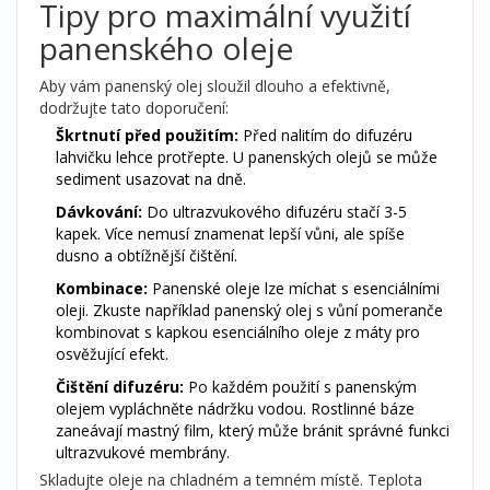
Tipy pro maximální využití
panenského oleje
Aby vám panenský olej sloužil dlouho a efektivně,
dodržujte tato doporučení:
Škrtnutí před použitím:
Před nalitím do difuzéru
lahvičku lehce protřepte. U panenských olejů se může
sediment usazovat na dně.
Dávkování:
Do ultrazvukového difuzéru stačí 3-5
kapek. Více nemusí znamenat lepší vůni, ale spíše
dusno a obtížnější čištění.
Kombinace:
Panenské oleje lze míchat s esenciálními
oleji. Zkuste například panenský olej s vůní pomeranče
kombinovat s kapkou esenciálního oleje z máty pro
osvěžující efekt.
Čištění difuzéru:
Po každém použití s panenským
olejem vypláchněte nádržku vodou. Rostlinné báze
zaneávají mastný film, který může bránit správné funkci
ultrazvukové membrány.
Skladujte oleje na chladném a temném místě. Teplota