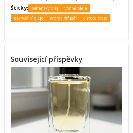
Štítky:
panenský olej
vonné oleje
esenciální oleje
aroma difuzér
čistota oleje
Související příspěvky