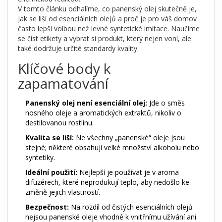
V tomto článku odhalíme, co panenský olej skutečně je,
jak se liší od esenciálních olejů a proč je pro váš domov
často lepší volbou než levné syntetické imitace. Naučíme
se číst etikety a vybrat si produkt, který nejen voní, ale
také dodržuje určité standardy kvality.
Klíčové body k
zapamatování
Panenský olej není esenciální olej:
Jde o směs
nosného oleje a aromatických extraktů, nikoliv o
destilovanou rostlinu.
Kvalita se liší:
Ne všechny „panenské“ oleje jsou
stejné; některé obsahují velké množství alkoholu nebo
syntetiky.
Ideální použití:
Nejlepší je používat je v aroma
difuzérech, které neprodukují teplo, aby nedošlo ke
změně jejich vlastností.
Bezpečnost:
Na rozdíl od čistých esenciálních olejů
nejsou panenské oleje vhodné k vnitřnímu užívání ani