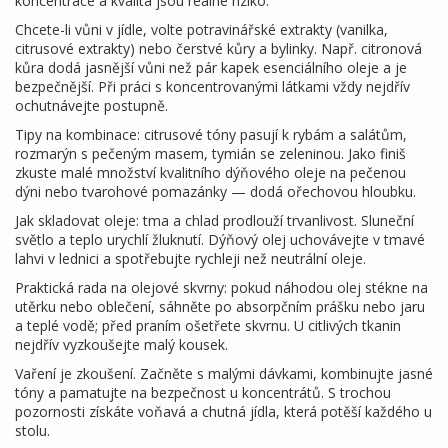
koncentrace a kvalita jsou reálné riziko.
Chcete-li vůni v jídle, volte potravinářské extrakty (vanilka,
citrusové extrakty) nebo čerstvé kůry a bylinky. Např. citronová
kůra dodá jasnější vůni než pár kapek esenciálního oleje a je
bezpečnější. Při práci s koncentrovanými látkami vždy nejdřív
ochutnávejte postupně.
Tipy na kombinace: citrusové tóny pasují k rybám a salátům,
rozmarýn s pečeným masem, tymián se zeleninou. Jako finiš
zkuste malé množství kvalitního dýňového oleje na pečenou
dýni nebo tvarohové pomazánky — dodá ořechovou hloubku.
Jak skladovat oleje: tma a chlad prodlouží trvanlivost. Sluneční
světlo a teplo urychlí žluknutí. Dýňový olej uchovávejte v tmavé
lahvi v lednici a spotřebujte rychleji než neutrální oleje.
Praktická rada na olejové skvrny: pokud náhodou olej stékne na
utěrku nebo oblečení, sáhněte po absorpčním prášku nebo jaru
a teplé vodě; před praním ošetřete skvrnu. U citlivých tkanin
nejdřív vyzkoušejte malý kousek.
Vaření je zkoušení. Začněte s malými dávkami, kombinujte jasné
tóny a pamatujte na bezpečnost u koncentrátů. S trochou
pozornosti získáte voňavá a chutná jídla, která potěší každého u
stolu.