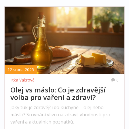
12 srpna 2025
Jitka Valtrová
0
Olej vs máslo: Co je zdravější
volba pro vaření a zdraví?
Jaký tuk je zdravější do kuchyně – olej nebo
máslo? Srovnání vlivu na zdraví, vhodnosti pro
vaření a aktuálních poznatků.