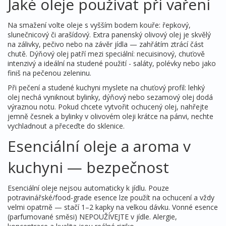
Jaké oleje používat při vaření
Na smažení volte oleje s vyšším bodem kouře: řepkový,
slunečnicový či arašídový. Extra panenský olivový olej je skvělý
na zálivky, pečivo nebo na závěr jídla — zahřátím ztrácí část
chutě. Dýňový olej patří mezi speciální: necuisinový, chuťově
intenzivý a ideální na studené použití - saláty, polévky nebo jako
finiš na pečenou zeleninu.
Při pečení a studené kuchyni myslete na chuťový profil: lehký
olej nechá vyniknout bylinky, dýňový nebo sezamový olej dodá
výraznou notu. Pokud chcete vytvořit ochucený olej, nahřejte
jemně česnek a bylinky v olivovém oleji krátce na pánvi, nechte
vychladnout a přeceďte do sklenice.
Esenciální oleje a aroma v
kuchyni — bezpečnost
Esenciální oleje nejsou automaticky k jídlu. Pouze
potravinářské/food-grade esence lze použít na ochucení a vždy
velmi opatrně — stačí 1–2 kapky na velkou dávku. Vonné esence
(parfumované směsi) NEPOUŽÍVEJTE v jídle. Alergie,