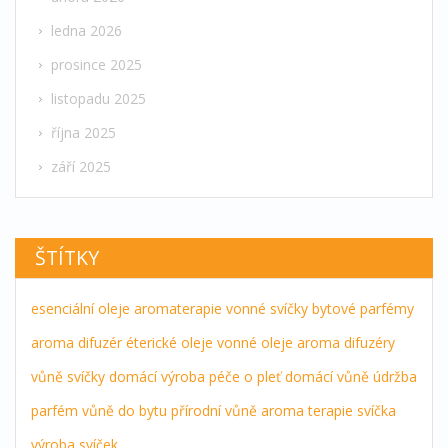
ledna 2026
prosince 2025
listopadu 2025
října 2025
září 2025
ŠTÍTKY
esenciální oleje
aromaterapie
vonné svíčky
bytové parfémy
aroma difuzér
éterické oleje
vonné oleje
aroma difuzéry
vůně
svíčky
domácí výroba
péče o pleť
domácí vůně
údržba
parfém
vůně do bytu
přírodní vůně
aroma terapie
svíčka
výroba svíček