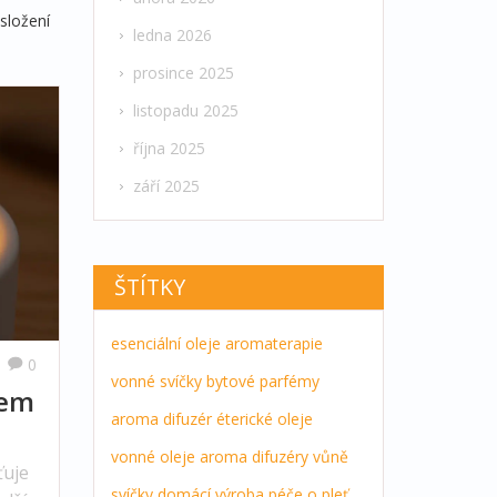
složení
ledna 2026
prosince 2025
listopadu 2025
října 2025
září 2025
ŠTÍTKY
esenciální oleje
aromaterapie
0
vonné svíčky
bytové parfémy
nem
aroma difuzér
éterické oleje
vonné oleje
aroma difuzéry
vůně
ťuje
svíčky
domácí výroba
péče o pleť