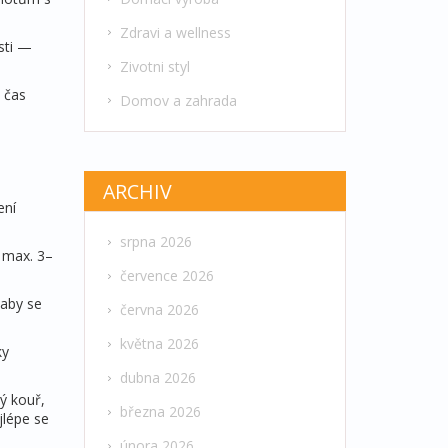
Zdravi a wellness
osti —
Zivotni styl
ý čas
Domov a zahrada
ARCHIV
ení
srpna 2026
t max. 3–
července 2026
 aby se
června 2026
května 2026
ky
dubna 2026
ý kouř,
března 2026
jlépe se
února 2026