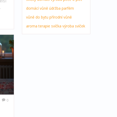
elší
domácí vůně
údržba
parfém
vůně do bytu
přírodní vůně
aroma terapie
svíčka
výroba svíček
0