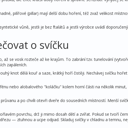
dné, pilířové (pillar) mají delší dobu hoření, též zvaž velikost místn
 syntetické vůně, jestli je bez ftalátů a jestli výrobce uvádí doporučen
ečovat o svíčku
, až se vosk rozteče až ke krajům. To zabrání tzv. tunelování (vytvoř
ích zapáleních.
ouhý knot dělá kouř a saze, krátký hoří čistěji. Nechávej svíčku hoře
 fénu nebo alobalového "koláčku" kolem horní části na několik minut,
z průvanu a po chvíli otevři dveře do sousedních místností. Menší svíč
ořlavém povrchu, drž ji mimo dosah dětí a zvířat. Pokud se tvoří čern
 dřezu — ztuhnou a ucpe odpad. Skladuj svíčky v chladnu a temnu, ne