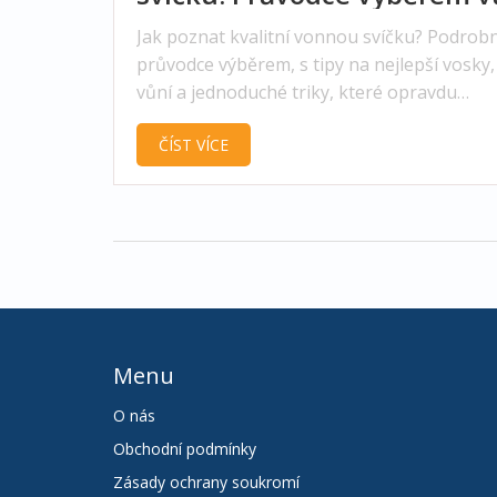
a kvality
Jak poznat kvalitní vonnou svíčku? Podrob
průvodce výběrem, s tipy na nejlepší vosky,
vůní a jednoduché triky, které opravdu
pomohou navodit tu pravou atmosféru.
ČÍST VÍCE
Menu
O nás
Obchodní podmínky
Zásady ochrany soukromí