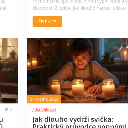
čí,
rovnoměrné spalování, plnou výplň vůně a d
vůně
životnost. Zjistěte, jak dlouho nechat svíčku
hořet a jak předcházet běžným chybám.
ČÍST VÍCE
27 května 2025
Jitka Valtrová
0
u
Jak dlouho vydrží svíčka:
vůně
Praktický průvodce vonnými