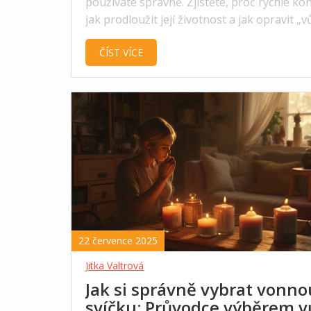
používáte správně. Zjistěte, proč rychle kon
jak prodloužit její životnost a jak opravit „
věnec“.
ČÍST VÍCE
22 července 2025
Jitka Valtrová
Jak si správně vybrat vonno
svíčku: Průvodce výběrem 