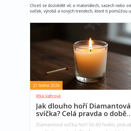
Chceš se dozvědět víc o materiálech, sazech nebo s
svíček, výrobě a nových trendech, které ti pomůžou u
21 ledna 2026
Jitka Valtrová
Jak dlouho hoří Diamantová
svíčka? Celá pravda o době
hoření a jak ji prodloužit
Diamantová svíčka hoří 50-60 hodin, pokud 