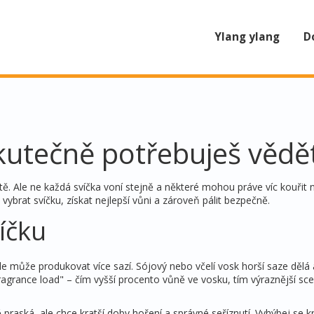
Ylang ylang
D
kutečně potřebuješ vědě
. Ale ne každá svíčka voní stejně a některé mohou práve víc kouřit 
vybrat svíčku, získat nejlepší vůni a zároveň pálit bezpečně.
íčku
 ale může produkovat více sazí. Sójový nebo včelí vosk horší saze dělá
agrance load" – čím vyšší procento vůně ve vosku, tím výraznější sce
 praská, ale chce kratší doby hoření a správné seříznutí. Vyhýbej se 