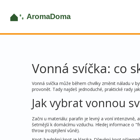
Vonná svíčka: co s
Vonná svíčka může během chvilky změnit náladu v bytě
provonět. Tady najdeš jednoduché, praktické rady jak 
Jak vybrat vonnou sv
Začni u materiálu: parafin je levný a voní intenzivně,
šetrnější k domácímu vzduchu. Hledej informace o "fr
throw (rozptýlení vůně).
Knot: bavlněný knot je klasika. Dřevěný knot příjemně