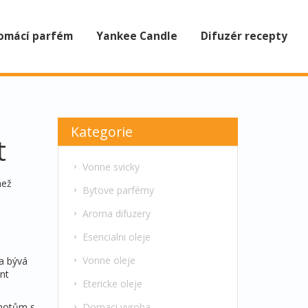
omácí parfém
Yankee Candle
Difuzér recepty
Kategorie
t
Vonne svicky
než
Bytove parfémy
Aroma difuzery
Esencialni oleje
Vonne oleje
 a bývá
nt
Etericke oleje
Domaci vyroba
knotům s