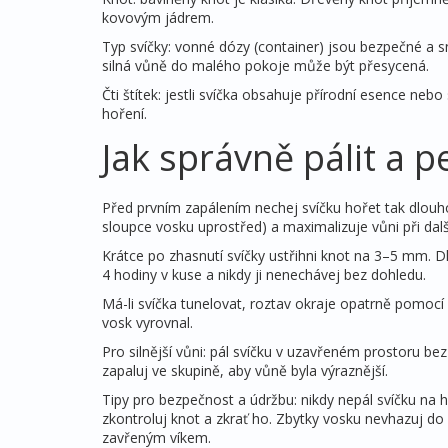
kovovým jádrem.
Typ svíčky: vonné dózy (container) jsou bezpečné a sna
silná vůně do malého pokoje může být přesycená.
Čti štítek: jestli svíčka obsahuje přírodní esence nebo
hoření.
Jak správně pálit a p
Před prvním zapálením nechej svíčku hořet tak dlouho
sloupce vosku uprostřed) a maximalizuje vůni při dalš
Krátce po zhasnutí svíčky ustřihni knot na 3–5 mm. Dl
4 hodiny v kuse a nikdy ji nenechávej bez dohledu.
Má-li svíčka tunelovat, roztav okraje opatrně pomocí
vosk vyrovnal.
Pro silnější vůni: pál svíčku v uzavřeném prostoru be
zapaluj ve skupině, aby vůně byla výraznější.
Tipy pro bezpečnost a údržbu: nikdy nepál svíčku na h
zkontroluj knot a zkrať ho. Zbytky vosku nevhazuj do
zavřeným víkem.