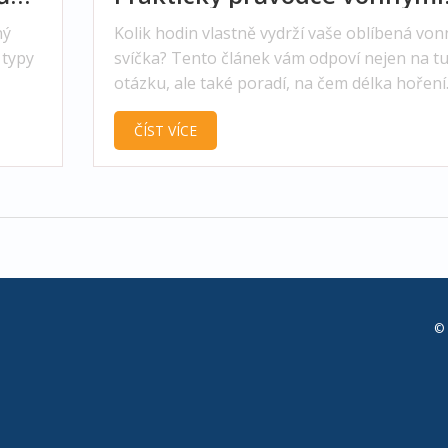
svíčkami
ný
Kolik hodin vlastně vydrží vaše oblíbená von
 typy
svíčka? Tento článek vám odpoví nejen na t
otázku, ale také poradí, na čem délka hoření
skutečně závisí. Zjistíte, jak vybrat svíčku, kt
ČÍST VÍCE
vydrží co nejdéle, i co dělat, aby hořela
rovnoměrně a naplno využila svůj vosk. Dozv
se také zajímavé tipy ze světa svíček, na kter
výrobce moc nemyslí, ale pro nás doma mo
být zásadní. Pokud nechcete zbytečně vyhaz
peníze za svíčky, které shoří moc rychle, naj
tady odpovědi i jednoduché rady.
© 