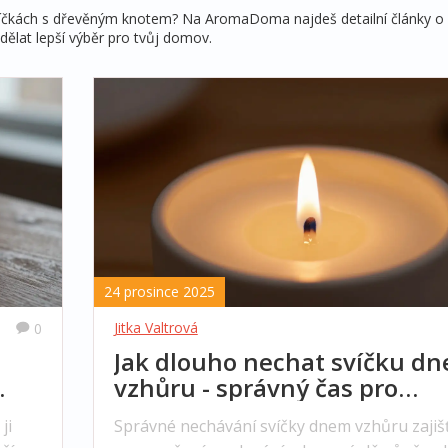
víčkách s dřevěným knotem? Na AromaDoma najdeš detailní články o 
dělat lepší výběr pro tvůj domov.
24 prosince 2025
Jitka Valtrová
0
Jak dlouho nechat svíčku d
vzhůru - správný čas pro
rovnoměrné spalování
ji
Správné nechávání svíčky dnem vzhůru zajiš