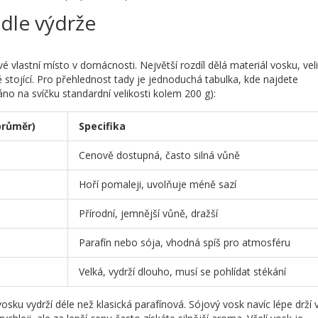
dle výdrže
své vlastní místo v domácnosti. Největší rozdíl dělá materiál vosku, vel
lně stojící. Pro přehlednost tady je jednoduchá tabulka, kde najdete
o na svíčku standardní velikosti kolem 200 g):
průměr)
Specifika
Cenově dostupná, často silná vůně
Hoří pomaleji, uvolňuje méně sazí
Přírodní, jemnější vůně, dražší
Parafín nebo sója, vhodná spíš pro atmosféru
Velká, vydrží dlouho, musí se pohlídat stékání
sku vydrží déle než klasická parafínová. Sójový vosk navíc lépe drží 