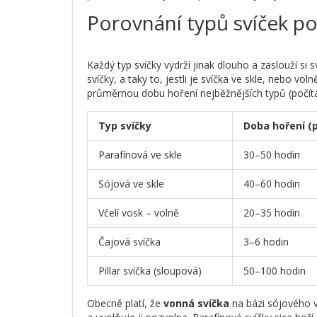
Porovnání typů svíček po
Každý typ svíčky vydrží jinak dlouho a zaslouží si 
svíčky, a taky to, jestli je svíčka ve skle, nebo vo
průměrnou dobu hoření nejběžnějších typů (počítán
Typ svíčky
Doba hoření (
Parafínová ve skle
30–50 hodin
Sójová ve skle
40–60 hodin
Včelí vosk – volně
20–35 hodin
Čajová svíčka
3–6 hodin
Pillar svíčka (sloupová)
50–100 hodin
Obecně platí, že
vonná svíčka
na bázi sójového vo