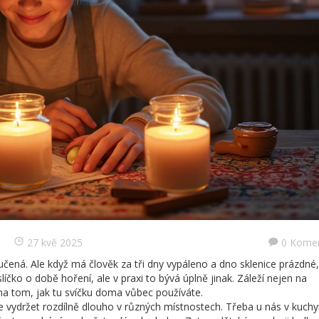
27 kvě 2025
0 Kome
ená. Ale když má člověk za tři dny vypáleno a dno sklenice prázdné,
líčko o době hoření, ale v praxi to bývá úplně jinak. Záleží nejen na
i na tom, jak tu svíčku doma vůbec používáte.
e vydržet rozdílně dlouho v různých místnostech. Třeba u nás v kuchy