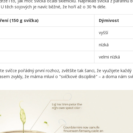
ýdrže i to, jak moc svíčka očadí skleničku. Například svíčka z parafínu 
 U těch sojových je navíc běžné, že hoří až o 30 % déle.
ení (150 g svíčka)
Dýmivost
vyšší
nízká
velmi nízká
e svíčce pořádný první rozhoz, zvětšíte tak šanci, že využijete každý
asem zvykly, že máma mluví o "svíčkové disciplíně" – a doma nám sv