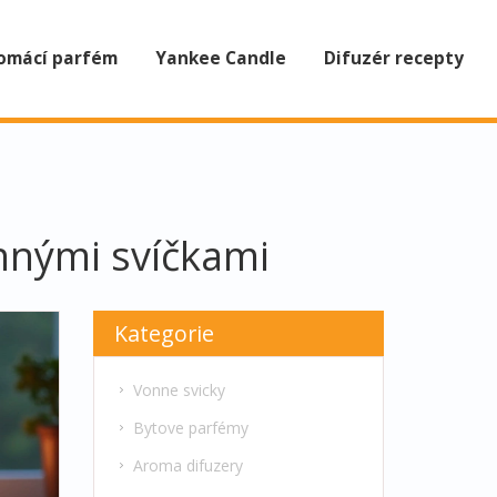
omácí parfém
Yankee Candle
Difuzér recepty
onnými svíčkami
Kategorie
Vonne svicky
Bytove parfémy
Aroma difuzery