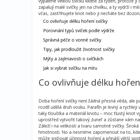
vypálíme velkou svíčku klidně za týden, protože j
zapalují malé svíčky jen na chvilku, a ty vydrží i mě
včas, zastřihujete knot nebo ji necháte bez dozoru
Co ovlivňuje délku hoření svíčky
Porovnání typů svíček podle výdrže
Správná péče o vonné svíčky
Tipy, jak prodloužit životnost svíčky
Mýty a zajímavosti o svíčkách
Jak si vybrat svíčku na míru
Co ovlivňuje délku hoření
Doba hoření svíčky není žádná přesná věda, ale pá
rozdíl udělá druh vosku. Parafín je levný a rychlej
taky tloušťka a materiál knotu – moc tlustý knot v
uprostřed vytvořit takový ‚tunel‘ a zůstane vám n
Záleží i na velikosti a tvaru samotné svíčky. Široká
hmotnosti. No a nesmíme zapomenout na to, kde s
může snižovat účinnost hoření a přináší větší spo