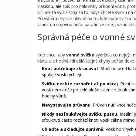
a uvolňuje ji pozvolna. Parafínové svíčky sice hoří r
klasikou, ale spíš pro milovníky přírodní vůně, prot
víc, ale ta výdrž stojí za to, když chcete svíčku na
Při výběru myslím hlavně na to, kde bude svíčka ho
vsadit na sójovou nebo parafín ve skle, pokud chc
Správná péče o vonné sv
Kdo chce, aby
vonná svíčka
vydržela co nejdýl, 
věda, ale hodně lidí dělá stejné chyby pořád doko
Knot potřebuje zkracovat.
Stačí ho před kaž
spaluje vosk rychleji.
Svíčku nechte rozhořet až po okraj.
První za
vosk nerozteče po celé ploše sklenice. Jinak vá
hodiny vůně.
Nevystavujte průvanu.
Průvan nutí knot hořet
Nikdy nesfoukávejte svíčku pusou.
Ideální j
sfouknutí často rozhází knot, vosk cákne mimo 
Chlaďte a skladujte správně.
Vosk hoří rychle