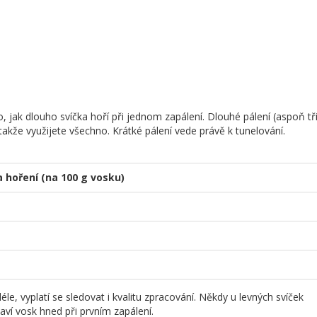
to, jak dlouho svíčka hoří při jednom zapálení. Dlouhé pálení (aspoň tř
kže využijete všechno. Krátké pálení vede právě k tunelování.
 hoření (na 100 g vosku)
éle, vyplatí se sledovat i kvalitu zpracování. Někdy u levných svíček
aví vosk hned při prvním zapálení.