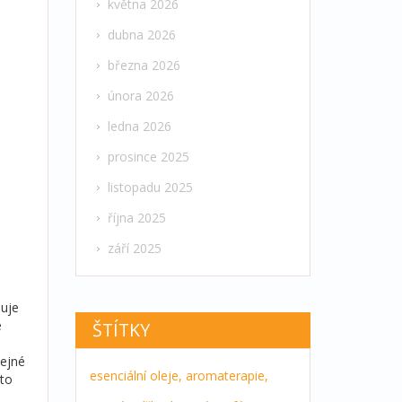
května 2026
dubna 2026
března 2026
února 2026
ledna 2026
prosince 2025
listopadu 2025
října 2025
září 2025
duje
e
ŠTÍTKY
tejné
esenciální oleje,
aromaterapie,
sto