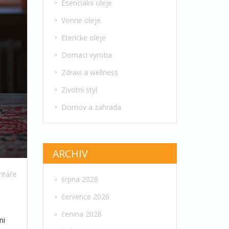
Esencialni oleje
Vonne oleje
Etericke oleje
Domaci vyroba
Zdravi a wellness
Zivotni styl
Domov a zahrada
ARCHIV
ntáře
srpna 2026
července 2026
června 2026
ni