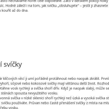
i často necháváme hořet celé odpoledne. Zato v dětském pokoji holky
síc. Hodně záleží i na tom, jak svíčku „obsluhujete“ – jestli ji zhasnete
 kouřit až do dna.
 svíčky
r klíčových věcí ji umí pořádně protáhnout nebo naopak zkrátit. První
i vyhoří, sójové nebo kokosové svíčky mají většinou delší život. Rozho
ytáhne vosk rychleji a svíčka shoří dřív. Když je naopak slabý, může s
a stěnách spousta nevyužitého vosku.
 vonná svíčka v nízké sklenici shoří rychleji než úzká a vysoká svíčka s
víčku používáte. Průvan nebo časté přenášení svíčky z místa na mí
třebu vosku.