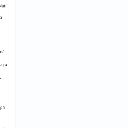
latí
tí
dná
aj a
e
při