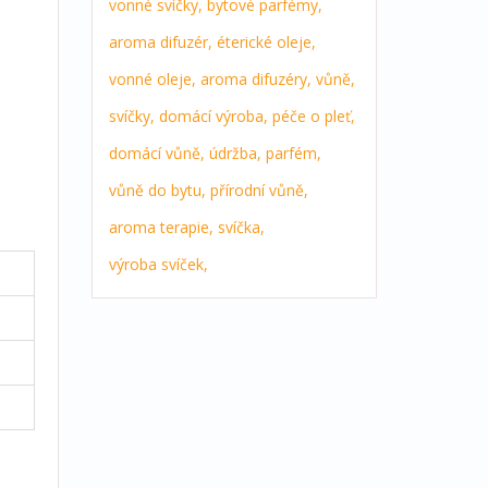
vonné svíčky,
bytové parfémy,
aroma difuzér,
éterické oleje,
vonné oleje,
aroma difuzéry,
vůně,
svíčky,
domácí výroba,
péče o pleť,
domácí vůně,
údržba,
parfém,
i
vůně do bytu,
přírodní vůně,
aroma terapie,
svíčka,
výroba svíček,