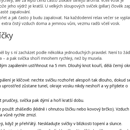
ychleji, ale za lepší cenu často získáte silnější aroma. Včelí vosk je
ože jeho výdrž je kratší. U velkých sloupových svíček (pillar) člověk zap
 časté zapalování.
řet a jak často ji budu zapalovat. Na každodenní relax večer se vypla
i extra čistý vzduch doma a jemnou vůni, vezmu radši včelí vosk.
íčky
měl by s ní zacházet podle několika jednoduchých pravidel. Není to žá
la – a pak svíčka shoří mnohem rychleji, než by musela.
dým zapálením ustřihnout na 5 mm. Dlouhý knot kouří, dělá černý okr
pálení je klíčové: nechte svíčku rozhořet alespoň tak dlouho, dokud s
m uprostřed zůstane tunel, okraje vosku nikdy neshoří a vy přijdete o
 prudčeji, svíčka pak dýmí a hoří kratší dobu.
e použít zhášedlo (klidně i ohnutou lžičku nebo kovový brčko). Vzduch 
a vůně rychle zmizí.
ji, když je přehřátý. Neskladujte svíčky v blízkosti topení a slunce.