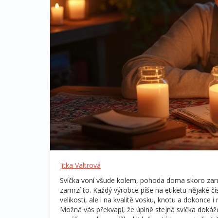
Jitka Valtrová
Svíčka voní všude kolem, pohoda doma skoro zaruč
zamrzí to. Každý výrobce píše na etiketu nějaké čís
velikosti, ale i na kvalitě vosku, knotu a dokonce 
Možná vás překvapí, že úplně stejná svíčka dokáž