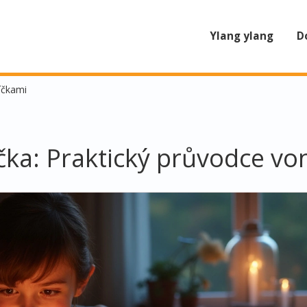
Ylang ylang
D
íčkami
íčka: Praktický průvodce v