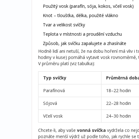
Použitý vosk (parafín, sója, kokos, včelí vosk)
Knot – tloušťka, délka, použité vlákno
Tvar a velikost svíčky
Teplota v místnosti a proudění vzduchu
Způsob, jak svíčku zapalujete a zhasínáte
Hodně lidí ani netuší, že na dobu hoření má vliv i 
hodiny v kuse) pomáhá vytavit vosk rovnoměrně, ta
V průměru platí (viz tabulka):
Typ svíčky
Průměrná doba
Parafínová
18–22 hodin
Sójová
22–28 hodin
Včelí vosk
24–30 hodin
Chcete-li, aby vaše
vonná svíčka
vydržela co nejd
poznáte menší výdrž už podle toho, jak rychle se t