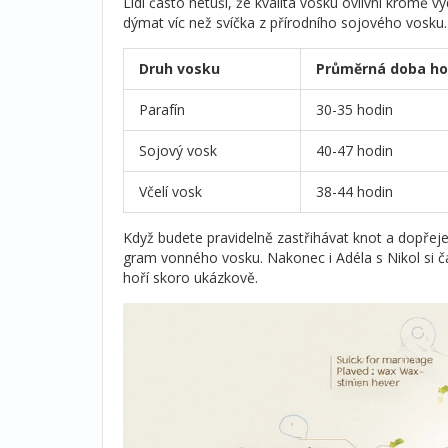
Lidi často netuší, že kvalita vosku ovlivní kromě v
dýmat víc než svíčka z přírodního sojového vosku.
Druh vosku
Průměrná doba hoř
Parafín
30-35 hodin
Sojový vosk
40-47 hodin
Včelí vosk
38-44 hodin
Když budete pravidelně zastřihávat knot a dopřejet
gram vonného vosku. Nakonec i Adéla s Nikol si č
hoří skoro ukázkově.