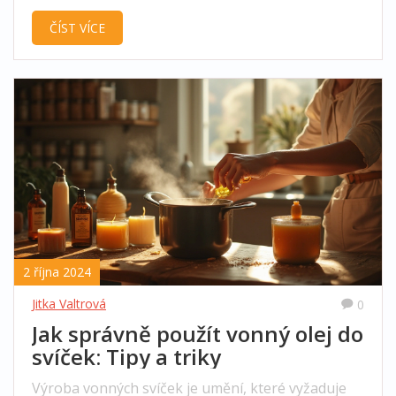
výsledný efekt esenciálních olejů. Tento článek se
ČÍST VÍCE
zaměřuje na to, jak efektivně využít tyto oleje pro
aromaterapii a jak dlouho je nechat vykapat.
Objevte tipy, jak vybrat správný olej a dosáhnout
maximálního účinku.
2 října 2024
Jitka Valtrová
0
Jak správně použít vonný olej do
svíček: Tipy a triky
Výroba vonných svíček je umění, které vyžaduje