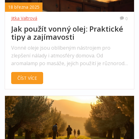
18 března 2025
Jitka Valtrová
0
Jak použít vonný olej: Praktické
tipy a zajímavosti
Vonné oleje jsou oblíbeným nástrojem pro
zlepšení nálady i atmosféry domova. Od
aromalamp po masáže, jejich použití je různorodé
a jednoduché. Tento článek prozkoumá praktické
ČÍST VÍCE
způsoby, jak je efektivně použít, a poskytne
zajímavosti, které vás zaujmou.