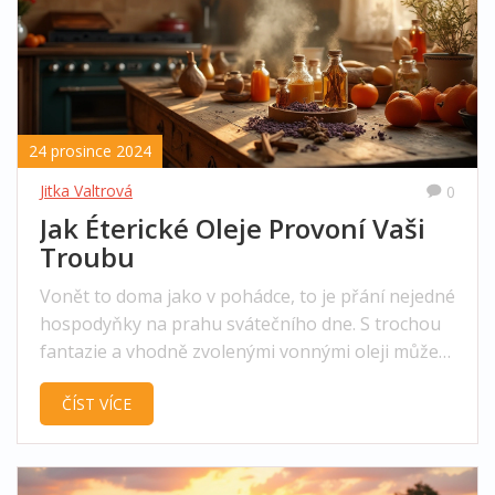
24 prosince 2024
Jitka Valtrová
0
Jak Éterické Oleje Provoní Vaši
Troubu
Vonět to doma jako v pohádce, to je přání nejedné
hospodyňky na prahu svátečního dne. S trochou
fantazie a vhodně zvolenými vonnými oleji můžete
svou troubu přeměnit na zdroj útulné vůně.
ČÍST VÍCE
Tento článek nabídne tipy a rady, jak správně
používat éterické oleje při vaření, jak bezpečně a
efektivně provonět troubu a jaké oleje vybrat pro
různé příležitosti.