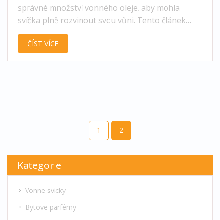
správné množství vonného oleje, aby mohla
svíčka plně rozvinout svou vůni. Tento článek
poskytuje praktické tipy, jak správně dávkovat
ČÍST VÍCE
vonný olej do svíček. Také se dozvíte, jaké oleje
jsou nejvhodnější a proč je důležité dodržet
správný postup.
1
2
Kategorie
Vonne svicky
Bytove parfémy