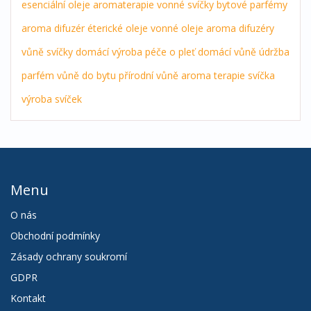
esenciální oleje
aromaterapie
vonné svíčky
bytové parfémy
aroma difuzér
éterické oleje
vonné oleje
aroma difuzéry
vůně
svíčky
domácí výroba
péče o pleť
domácí vůně
údržba
parfém
vůně do bytu
přírodní vůně
aroma terapie
svíčka
výroba svíček
Menu
O nás
Obchodní podmínky
Zásady ochrany soukromí
GDPR
Kontakt