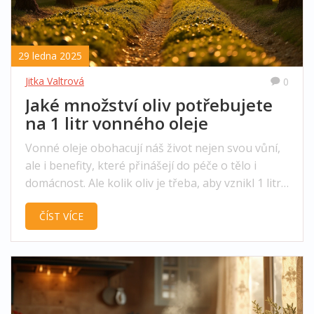
29 ledna 2025
Jitka Valtrová
0
Jaké množství oliv potřebujete
na 1 litr vonného oleje
Vonné oleje obohacují náš život nejen svou vůní,
ale i benefity, které přinášejí do péče o tělo i
domácnost. Ale kolik oliv je třeba, aby vznikl 1 litr
voňavého a kvalitního oleje? V tomto článku se
ČÍST VÍCE
ponoříme do tajemství výroby oleje, zjistíme, jaké
množství oliv je potřeba, a také prozkoumáme
metody, které se používají k jejich zpracování.
Poodhalením tohoto procesu se dozvíme, jak
doma vybrat ten nejlepší vonný olej.