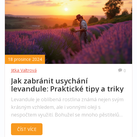
18 prosince 2024
Jitka Valtrová
0
Jak zabránit usychání
levandule: Praktické tipy a triky
Levandule je oblíbená rostlina známá nejen svým
krásným vzhledem, ale i vonnými oleji s
nespočtem využití. Bohužel se mnoho pěstitelů
potýká s problémem, že jim tato voňavá bylina
ČÍST VÍCE
usychá. Tento článek rozebírá časté příčiny