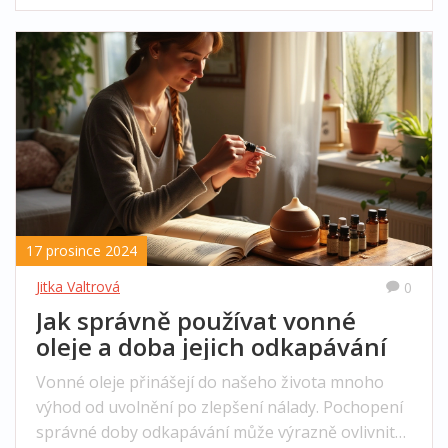
vadnutí levandule a nabízí praktické rady, jak se
těmto problémům vyhnout. Dozvíte se o
správném pěstování, ošetřování a využití
levandule pro produkci vonných olejů.
17 prosince 2024
Jitka Valtrová
0
Jak správně používat vonné
oleje a doba jejich odkapávání
Vonné oleje přinášejí do našeho života mnoho
výhod od uvolnění po zlepšení nálady. Pochopení
správné doby odkapávání může výrazně ovlivnit