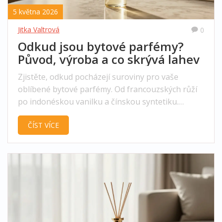
5 května 2026
Jitka Valtrová
0
Odkud jsou bytové parfémy?
Původ, výroba a co skrývá lahev
Zjistěte, odkud pocházejí suroviny pro vaše
oblíbené bytové parfémy. Od francouzských růží
po indonéskou vanilku a čínskou syntetiku.
Pochopení původu vám pomůže lépe vybírat
ČÍST VÍCE
kvalitu.