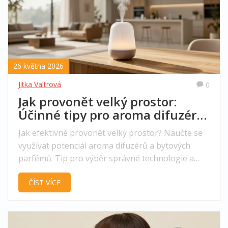
26 května 2026
Jitka Valtrová
0
Jak provonět velký prostor:
Účinné tipy pro aroma difuzéry
a bytové parfémy
Jak efektivně provonět velký prostor? Naučte se
využívat potenciál aroma difuzérů a bytových
parfémů. Tip pro výběr správné technologie a
umístění.
ČÍST VÍCE