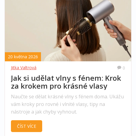
20 května 2026
Jitka Valtrová
0
Jak si udělat vlny s fénem: Krok
za krokem pro krásné vlasy
Naučte se dělat krásné vlny s fénem doma. Ukážu
vám kroky pro rovné i vlnité vlasy, tipy na
nástroje a jak chyby vyhnout.
ČÍST VÍCE