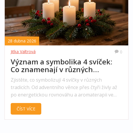
28 dubna 2026
Jitka Valtrová
0
Význam a symbolika 4 svíček:
Co znamenají v různých
tradicích
Zjistěte, co symbolizují 4 svíčky v různých
tradicích. Od adventního věnce přes čtyři živly až
po energetickou rovnováhu a aromaterapii ve
vašem domově.
ČÍST VÍCE