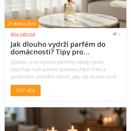
29 dubna 2026
Jitka Valtrová
0
Jak dlouho vydrží parfém do
domácnosti? Tipy pro
dlouhotrvající vůni
Zjistěte, proč bytové parfémy někdy rychle
vyprchají a jak pomocí jednoduchých triků a
správného umístění zajistit, aby váš domov voněl
dlouho a intenzivně.
ČÍST VÍCE