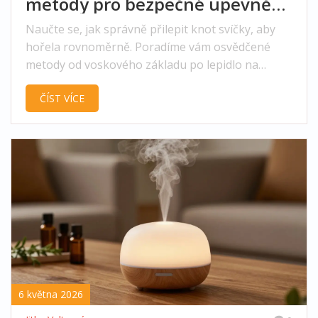
metody pro bezpečné upevnění
knotu
Naučte se, jak správně přilepit knot svíčky, aby
hořela rovnoměrně. Poradíme vám osvědčené
metody od voskového základu po lepidlo na
knoflíky.
ČÍST VÍCE
6 května 2026