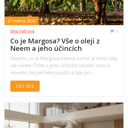
27 května 2026
Jitka Valtrová
0
Co je Margosa? Vše o oleji z
Neem a jeho účincích
Objevte, co je Margosa (neem) a proč je tento olej
tak ceněn. Čtěte o jeho účincích na pleť, vlasy a
imunitu, bezpečném použití a tipy pro
aromaterapii.
ČÍST VÍCE