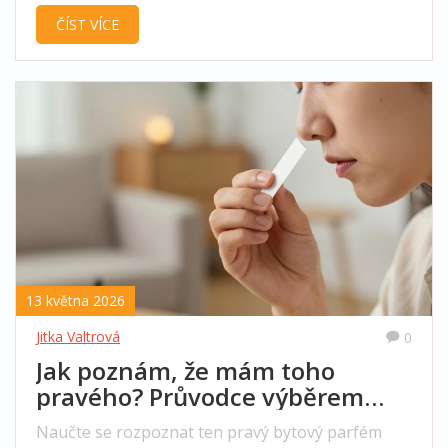
průvodce pro milovníky vonných olejů.
ČÍST VÍCE
13 května 2026
Jitka Valtrová
0
Jak poznám, že mám toho
pravého? Průvodce výběrem
ideálního bytového parfému
Naučte se rozpoznat ten pravý bytový parfém