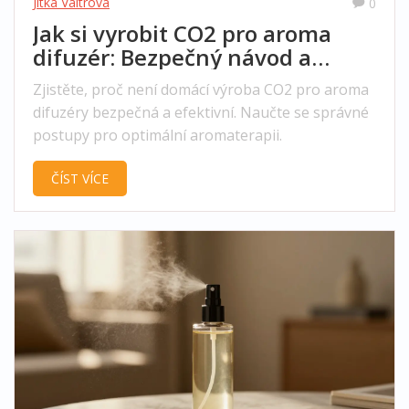
Jitka Valtrová
0
Jak si vyrobit CO2 pro aroma
difuzér: Bezpečný návod a
alternativy
Zjistěte, proč není domácí výroba CO2 pro aroma
difuzéry bezpečná a efektivní. Naučte se správné
postupy pro optimální aromaterapii.
ČÍST VÍCE