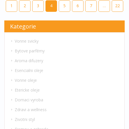
1
2
3
4
5
6
7
…
22
Kategorie
Vonne svicky
Bytove parfémy
Aroma difuzery
Esencialni oleje
Vonne oleje
Etericke oleje
Domaci vyroba
Zdravi a wellness
Zivotni styl