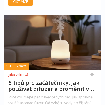
ČÍST VÍCE
1 dubna 2026
Jitka Valtrová
0
5 tipů pro začátečníky: Jak
používat difuzér a proměnit váš
domov v oázu klidu!
Prozkoumejte pět osvědčených rad, jak správně
využít aromadifuzér. Od výběru vody po čištění