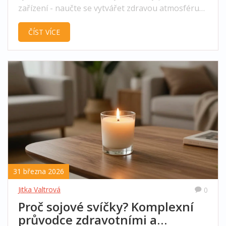
zařízení - naučte se vytvářet zdravou atmosféru
bez rizik.
ČÍST VÍCE
31 března 2026
Jitka Valtrová
0
Proč sojové svíčky? Komplexní
průvodce zdravotními a