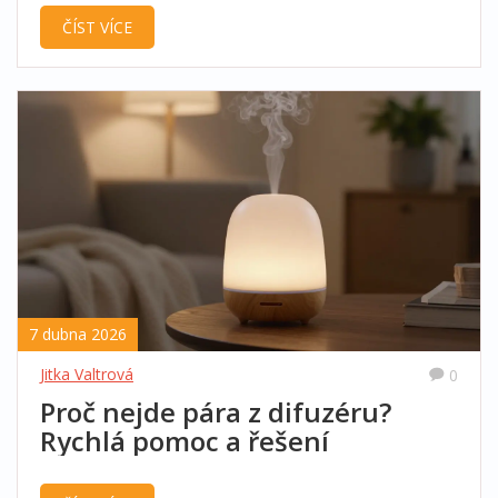
přístroje od levných napodobenin.
ČÍST VÍCE
7 dubna 2026
Jitka Valtrová
0
Proč nejde pára z difuzéru?
Rychlá pomoc a řešení