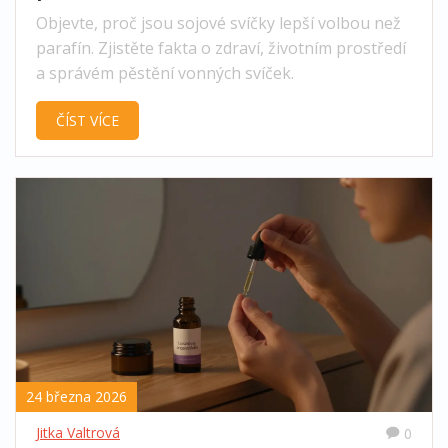
ekologickými benefity
Objevte, proč jsou sojové svíčky lepší volbou než
parafín. Zjistěte fakta o zdraví, životním prostředí
a správém pěstění vonných svíček.
ČÍST VÍCE
24 března 2026
Jitka Valtrová
0