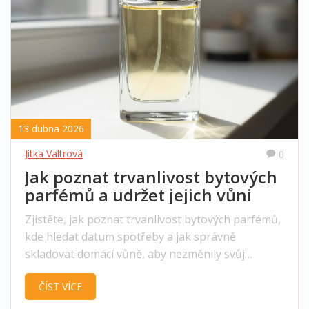
13 dubna 2026
Jitka Valtrová
0
Jak poznat trvanlivost bytových
parfémů a udržet jejich vůni
Zjistěte, jak poznat trvanlivost bytových parfémů,
kde hledat datum spotřeby a jak správně
skladovat domácí vůně, aby nezměnily svůj
charakter a vydržely déle.
ČÍST VÍCE