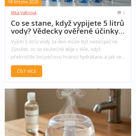
18 března 2026
Jitka Valtrová
0
Co se stane, když vypijete 5 litrů
vody? Vědecky ověřené účinky
na tělo
Vypití 5 litrů vody za den může být nebezpečné.
Zjistěte, co se skutečně děje v těle, když
překročíte bezpečnou hranici hydratace, a jak se
vyhnout otravě vodou.
ČÍST VÍCE