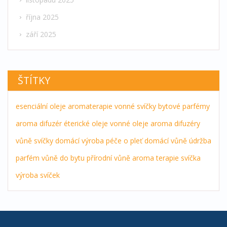
října 2025
září 2025
ŠTÍTKY
esenciální oleje
aromaterapie
vonné svíčky
bytové parfémy
aroma difuzér
éterické oleje
vonné oleje
aroma difuzéry
vůně
svíčky
domácí výroba
péče o pleť
domácí vůně
údržba
parfém
vůně do bytu
přírodní vůně
aroma terapie
svíčka
výroba svíček