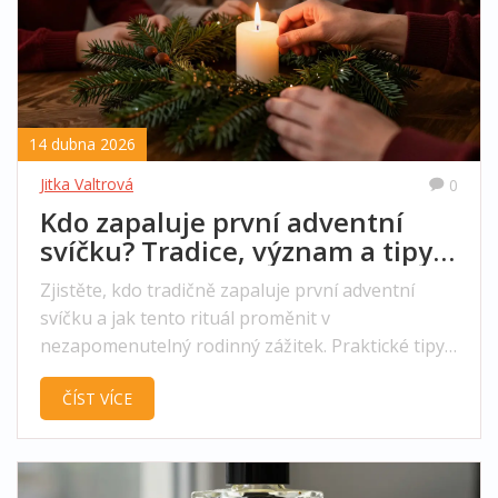
14 dubna 2026
Jitka Valtrová
0
Kdo zapaluje první adventní
svíčku? Tradice, význam a tipy
pro domácnost
Zjistěte, kdo tradičně zapaluje první adventní
svíčku a jak tento rituál proměnit v
nezapomenutelný rodinný zážitek. Praktické tipy
na vonné svíčky a bezpečnost.
ČÍST VÍCE