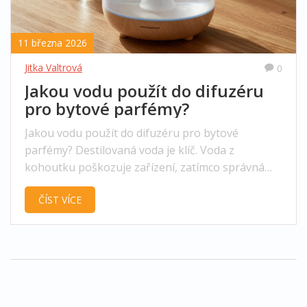
11 března 2026
Jitka Valtrová
0
Jakou vodu použít do difuzéru
pro bytové parfémy?
Jakou vodu použít do difuzéru pro bytové
parfémy? Destilovaná voda je klíč. Voda z
kohoutku poškozuje zařízení, zatímco správná
voda prodlužuje životnost a zlepšuje vůni.
ČÍST VÍCE
Zjistěte, co funguje a co ne.