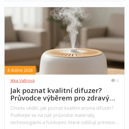
8 dubna 2026
Jitka Valtrová
0
Jak poznat kvalitní difuzer?
Průvodce výběrem pro zdravý
domov
Chcete vědět, jak poznat kvalitní aroma difuzér?
Podívejte se na náš průvodce materiály,
technologiemi a funkcemi, které odlišují prémiové