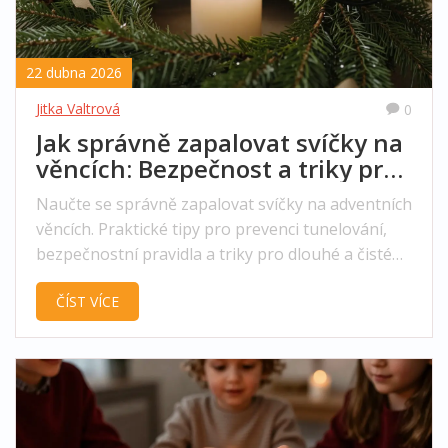
22 dubna 2026
Jitka Valtrová
0
Jak správně zapalovat svíčky na
věncích: Bezpečnost a triky pro
dlouhé hoření
Naučte se správně zapalovat svíčky na adventních
věncích. Praktické tipy pro prevenci tunelování,
bezpečnostní pravidla a triky pro dlouhé a čisté
hoření.
ČÍST VÍCE