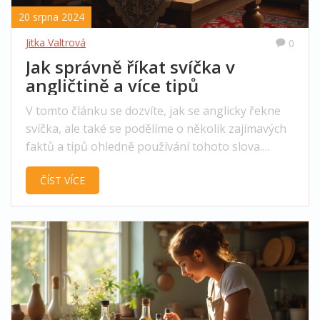
20 srpna 2024
Jitka Valtrová
0
Jak správně říkat svíčka v
angličtině a více tipů
V tomto článku se dozvíte, jak se anglicky řekne
svíčka, ale také se podělíme o několik zajímavých
faktů a tipů ohledně používání tohoto slova.
Seznámíte se s větnými strukturami, synonymy a
ČÍST VÍCE
významy, které vám pomohou lépe pochopit a
použít toto slovo v angličtině.