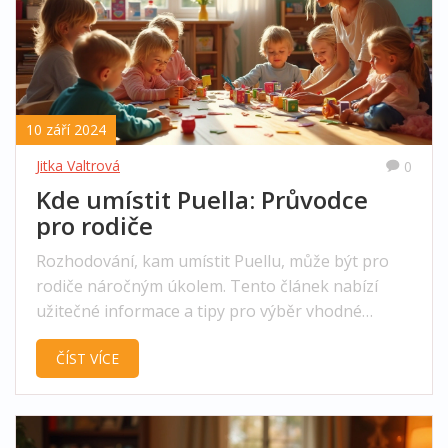
10 září 2024
Jitka Valtrová
0
Kde umístit Puella: Průvodce
pro rodiče
Rozhodování, kam umístit Puellu, může být pro
rodiče náročným úkolem. Tento článek nabízí
užitečné informace a tipy pro výběr vhodné
školky, které mohou rodičům usnadnit tento
ČÍST VÍCE
proces. Přináší fakta o různých typech školek,
jejich výhodách a nevýhodách, a na co si dát pozor
při výběru.