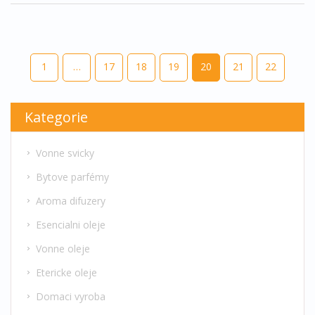
1
…
17
18
19
20
21
22
Kategorie
Vonne svicky
Bytove parfémy
Aroma difuzery
Esencialni oleje
Vonne oleje
Etericke oleje
Domaci vyroba