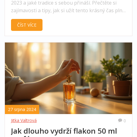
2023 a jaké tradice s sebou přináší. Přečtěte si
zajímavosti a tipy, jak si užít tento krásný čas plný
očekávání a radosti. Naučte se více o historii a
ČÍST VÍCE
symbolice adventu.
27 srpna 2024
Jitka Valtrová
0
Jak dlouho vydrží flakon 50 ml