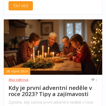
provonět celý byt. Od aromatických svíček po
ČÍST VÍCE
domácí osvěžovače vzduchu, naučíte se, jak docílit
harmonického prostředí plného příjemné vůně.
28 srpna 2024
Jitka Valtrová
0
Kdy je první adventní neděle v
roce 2023? Tipy a zajímavosti
Zjistěte, kdy začíná první adventní neděle v roce