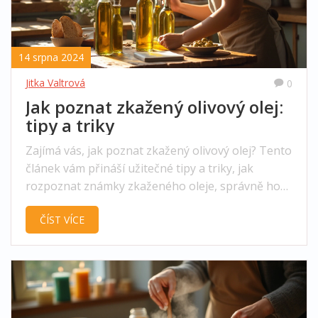
14 srpna 2024
Jitka Valtrová
0
Jak poznat zkažený olivový olej:
tipy a triky
Zajímá vás, jak poznat zkažený olivový olej? Tento
článek vám přináší užitečné tipy a triky, jak
rozpoznat známky zkaženého oleje, správně ho
skladovat, a co dělat v případě, že se vám zdá, že
ČÍST VÍCE
váš olej už není v nejlepší kondici.