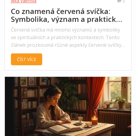
Jitka Valtrová
0
Co znamená červená svíčka:
Symbolika, význam a praktické
tipy
Červená svíčka má mnoho významů a symboliky
ve spirituálních a praktických kontextech. Tento
článek prozkoumá různé aspekty červené svíčky,
včetně její historie, symbolického významu,
ČÍST VÍCE
použití v různých rituálech a praktické tipy pro její
správné použití. Zjistěte, jak může červená svíčka
ovlivnit váš život a jak ji začlenit do své duchovní
praxe.