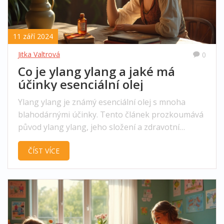
11 září 2024
Jitka Valtrová
0
Co je ylang ylang a jaké má
účinky esenciální olej
Ylang ylang je známý esenciální olej s mnoha
blahodárnými účinky. Tento článek prozkoumává
původ ylang ylang, jeho složení a zdravotní
výhody, včetně tipů, jak jej používat v
ČÍST VÍCE
každodenním životě. Naučíte se také zajímavá
fakta o tomto aromatickém oleji a praktické rady
pro jeho bezpečné použití.