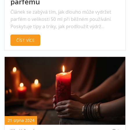
parfému
Článek se zabývá tím, jak dlouho může vydržet
parfém o velikosti 50 ml při běžném používání.
Poskytuje tipy a triky, jak prodloužit výdrž
parfému, a zajímavé informace o používání a
ČÍST VÍCE
skladování parfémů.
21 srpna 2024