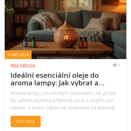
4 září 2024
Jitka Valtrová
0
Ideální esenciální oleje do
aroma lampy: Jak vybrat a
použít
Aroma lampy jsou skvělým způsobem, jak přidat
do vašeho domova příjemné vůně a zlepšit vaši
náladu. V tomto článku se podíváme na esenciální
oleje, které jsou vhodné pro použití v aroma
ČÍST VÍCE
lampách, a také na to, jak je správně použít. Dále
se ponoříme do výhod a možných varování