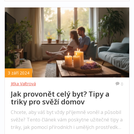
týkajících se použití různých vůní.
3 září 2024
Jitka Valtrová
0
Jak provonět celý byt? Tipy a
triky pro svěží domov
Chcete, aby váš byt vždy příjemně voněl a působil
svěže? Tento článek vám poskytne užitečné tipy a
triky, jak pomocí přírodních i umělých prostředků