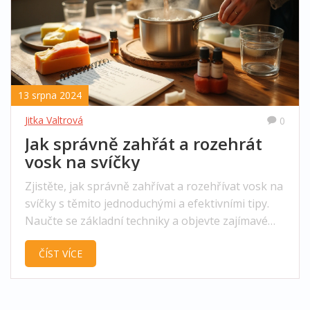
13 srpna 2024
Jitka Valtrová
0
Jak správně zahřát a rozehrát
vosk na svíčky
Zjistěte, jak správně zahřívat a rozehřívat vosk na
svíčky s těmito jednoduchými a efektivními tipy.
Naučte se základní techniky a objevte zajímavé
informace, které vám pomohou začít s vlastní
ČÍST VÍCE
výrobou svíček. Přečtěte si rady a postupy, jak
dosáhnout co nejlepších výsledků při domácí
výrobě svíček.